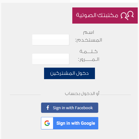
مكتبتك الصوتية
اسم
المستخدم:
كـلـــمـة
الـمـــــرور:
دخول المشتركين
أو الدخول بحساب