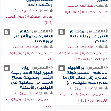
ولشهداء أحد
للشيخ:
عبد الحي يوسف
للشيخ:
عبد الحي يوسف
جزء من محاضرة ( ديوان الإفتاء
جزء من محاضرة ( ديوان الإفتاء
[566])
[749])
الفهرس:
موت أم
الفهرس:
كلام
النبي صلى الله عليه
الناس في المقابر عن
وسلم
أمور الدنيا
للشيخ:
عبد الحي يوسف
للشيخ:
عبد الحي يوسف
جزء من محاضرة ( نسبه ومولده
جزء من محاضرة ( ديوان الإفتاء
عليه الصلاة والسلام)
[374])
الفهرس:
بر الأنبياء
الفهرس:
زيارة
بآبائهم , تفسير قوله
القبور ليلة الأحد وليلة
تعالى: (قل تعالوا أتل ما
الإثنين وحقيقة سماع
حرم ربكم عليكم ...)
الميت من يخاطبه في
الليلتين , الأسئلة
للشيخ:
عبد الحي يوسف
للشيخ:
عبد الحي يوسف
جزء من محاضرة ( تفسير سورة
جزء من محاضرة ( ديوان الإفتاء
الأنعام - الآية [151])
[300])