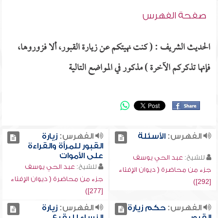
صفحة الفهرس
الحديث الشريف : ( كنت نهيتكم عن زيارة القبور، ألا فزوروها،
فإنها تذكركم الآخرة ) مذكور في المواضع التالية
الفهرس:
الأسئلة
الفهرس:
زيارة
القبور للمرأة والقراءة
على الأموات
للشيخ:
عبد الحي يوسف
للشيخ:
عبد الحي يوسف
جزء من محاضرة ( ديوان الإفتاء
جزء من محاضرة ( ديوان الإفتاء
[292])
[277])
الفهرس:
حكم زيارة
الفهرس:
زيارة
القبور
النساء للبقيع