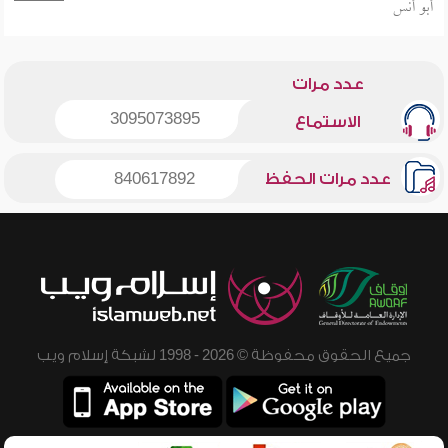
أبو أنس
عدد مرات
3095073895
الاستماع
عدد مرات الحفظ
840617892
جميع الحقوق محفوظة © 2026 - 1998 لشبكة إسلام ويب