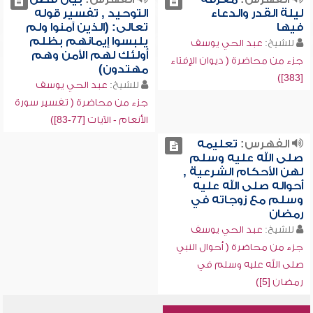
ليلة القدر والدعاء
التوحيد , تفسير قوله
فيها
تعالى: (الذين آمنوا ولم
يلبسوا إيمانهم بظلم
للشيخ:
عبد الحي يوسف
أولئك لهم الأمن وهم
جزء من محاضرة ( ديوان الإفتاء
مهتدون)
[383])
للشيخ:
عبد الحي يوسف
جزء من محاضرة ( تفسير سورة
الأنعام - الآيات [77-83])
الفهرس:
تعليمه
صلى الله عليه وسلم
لهن الأحكام الشرعية ,
أحواله صلى الله عليه
وسلم مع زوجاته في
رمضان
للشيخ:
عبد الحي يوسف
جزء من محاضرة ( أحوال النبي
صلى الله عليه وسلم في
رمضان [5])