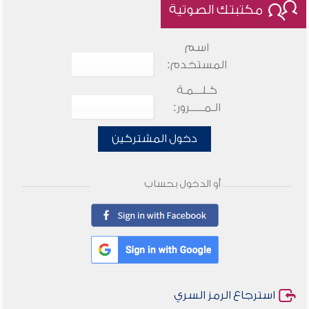
مكتبتك الصوتية
اسم
المستخدم:
كـلـــمـة
الـمـــــرور:
دخول المشتركين
أو الدخول بحساب
استرجاع الرمز السري