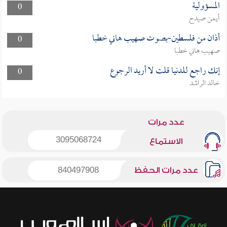
المسؤولية
0
أيمن صيدح
أذان من فلسطين-بصوت صهيب هاني خطبا
0
صهيب هاني خطبا
إنك راجع للدنيا قلت لا أريد الرجوع
0
خالد الراشد
عدد مرات
3095068724
الاستماع
عدد مرات الحفظ
840497908