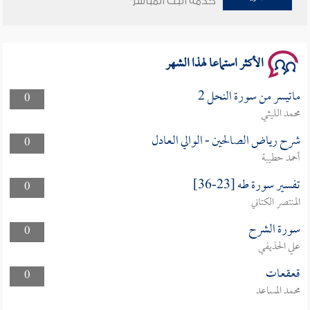
خدمة البث المباشر
سلسلة محاضرات نفحات رمضانية 1444هـ
الأكثر استماعا لهذا الشهر
ماتيسر من سورة النحل 2
0
محمد الليثي
شرح رياض الصالحين - الوالي العادل
0
أحمد حطيبة
تفسير سورة طه [23-36]
0
المنتصر الكتاني
سورة الشرح
0
علي الحذيفي
قعقعات
0
محمد المساعد