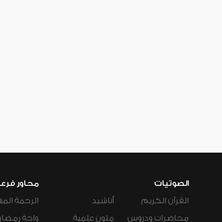
الصوتيات
محاور فرع
القرآن الكريم
أناشيد
الرحمة المه
محاضرات ودروس
متون علمية
واحة رمضان