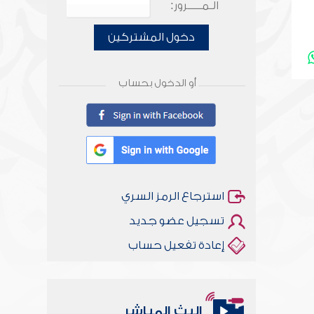
الـمـــــرور:
دخول المشتركين
أو الدخول بحساب
استرجاع الرمز السري
تسجيل عضو جديد
إعادة تفعيل حساب
البث المباشر