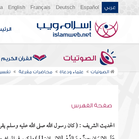
عربي
Español
Deutsch
Français
English
ia
الرئي
الصوتيات
القرآن الكريم
الصوتيات
علماء ودعاة
محاضرات مفرغة
تفسير 
صفحة الفهرس