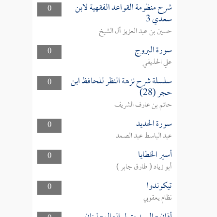
شرح منظومة القواعد الفقهية لابن
0
سعدي 3
حسين بن عبد العزيز آل الشيخ
سورة البروج
0
علي الحذيفي
سلسلة شرح نزهة النظر للحافظ ابن
0
حجر (28)
حاتم بن عارف الشريف
سورة الحديد
0
عبد الباسط عبد الصمد
أسير الخطايا
0
أبو زياد ( طارق جابر )
تيكوندوا
0
نظام يعقوبي