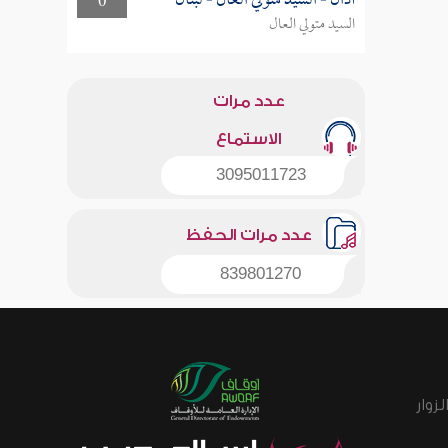
أذان - السيد متولي العال - لبنان
0
السيد متولي العال
عدد مرات
الاستماع
3095011723
عدد مرات الحفظ
839801270
زوار