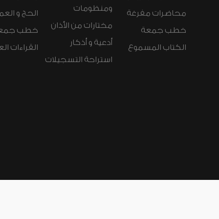
ومنظومات
محاضرات مفرغة
الحج و العم
مختارات من الأذان
خطب جمعة
خطب جمع
أدعية و أذكار
الكتاب المسموع
القراءات ال
استراحة التسجيلات
لغات الموقع:
عربي
Español
Deutsch
nçais