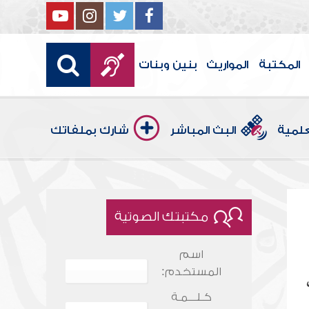
المكتبة
المواريث
بنين وبنات
علمية
البث المباشر
شارك بملفاتك
مكتبتك الصوتية
اسم
المستخدم:
 أَتَى
كـلـــمـة