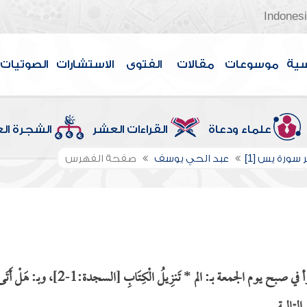
Indones
سية
موسوعات
مقالات
الفتوى
الاستشارات
الصوتيات
علماء ودعاة
القراءات العشر
الشجرة ال
سورة يس [1]
عبد الحي يوسف
صفحة الفهرس
الحديث الشريف : ( كان رسول الله صلى الله عليه وسلم يقرأ في صبح يوم الجمعة بــ: الم * تَنزِيلُ الْكِتَابِ [السجدة:1-2]، وبـ: هَلْ