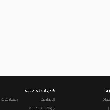
ية
خدمات تفاعلية
داة
المواريث
مشاركات ال
مواقيت الصلاة