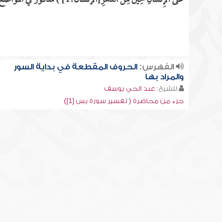
عَلَى الإِنسَانِ حِينٌ مِنَ الدَّهْرِ[الإنسان:1] ) مذكور في المواضع التالية
الفهرس:
الحروف المقطعة في بداية السور
والمراد بها
للشيخ:
عبد الحي يوسف
جزء من محاضرة ( تفسير سورة يس [1])