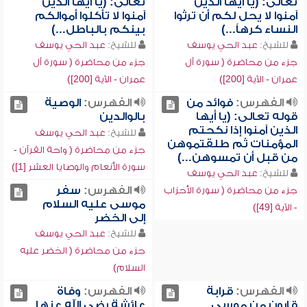
تعالى: (يا أيها الذين
تعالى: (يا أيها الذين
آمنوا لا يحل لكم أن ترثوا
آمنوا لا تأكلوا أموالكم
النساء كرهاً...)
بينكم بالباطل...)
للشيخ:
عبد الحي يوسف
للشيخ:
عبد الحي يوسف
جزء من محاضرة ( سورة آل
جزء من محاضرة ( سورة آل
عمران - الآية [200])
عمران - الآية [200])
الفهرس:
فوائد من
الفهرس:
الوصية
قوله تعالى: (يا أيها
بالوالدين
الذين آمنوا إذا نكحتم
للشيخ:
عبد الحي يوسف
المؤمنات ثم طلقتموهن
جزء من محاضرة ( واحة القرآن -
من قبل أن تمسوهن...)
سورة الأنعام والوصايا العشر [1])
للشيخ:
عبد الحي يوسف
الفهرس:
سفر
جزء من محاضرة ( سورة الأحزاب
موسى عليه السلام
- الآية [49])
إلى الخضر
للشيخ:
عبد الحي يوسف
جزء من محاضرة ( الخضر عليه
السلام)
الفهرس:
قرابة
الفهرس:
وفاة
قارون من موسى
عائشة رضي الله عنها