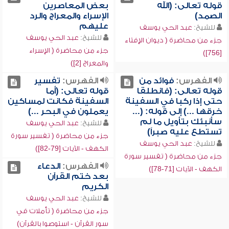
قوله تعالى: (الله
بعض المعاصرين
الصمد)
الإسراء والمعراج والرد
عليهم
للشيخ:
عبد الحي يوسف
للشيخ:
عبد الحي يوسف
جزء من محاضرة ( ديوان الإفتاء
جزء من محاضرة ( الإسراء
[756])
والمعراج [2])
الفهرس:
فوائد من
الفهرس:
تفسير
قوله تعالى: (فانطلقا
قوله تعالى: (أما
حتى إذا ركبا في السفينة
السفينة فكانت لمساكين
خرقها ...) إلى قوله: (...
يعملون في البحر ...)
سأنبئك بتأويل ما لم
للشيخ:
عبد الحي يوسف
تستطع عليه صبراً)
جزء من محاضرة ( تفسير سورة
للشيخ:
عبد الحي يوسف
الكهف - الآيات [79-82])
جزء من محاضرة ( تفسير سورة
الفهرس:
الدعاء
الكهف - الآيات [71-78])
بعد ختم القرآن
الكريم
للشيخ:
عبد الحي يوسف
جزء من محاضرة ( تأملات في
سور القرآن - استوصوا بالقرآن)