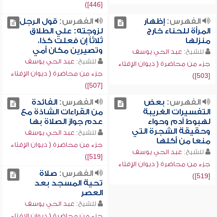
[446])
الفهرس:
إظهار
الفهرس:
قول الرجل
المرأة للحناء خارج
لزوجته: علي الطلاق
منزلها
ثلاثاً إن فعلت كذا،
وتصيرين مكان أمي
للشيخ:
عبد الحي يوسف
للشيخ:
عبد الحي يوسف
جزء من محاضرة ( ديوان الإفتاء
جزء من محاضرة ( ديوان الإفتاء
[503])
[507])
الفهرس:
بعض
الفهرس:
الفائدة
التفسيرات الغريبة
من القراءات الشاذة مع
لهبوط آدم وحواء
عدم جواز الصلاة بها
وحقيقة الشجرة التي
للشيخ:
عبد الحي يوسف
منعا من أكلها
جزء من محاضرة ( ديوان الإفتاء
للشيخ:
عبد الحي يوسف
[519])
جزء من محاضرة ( ديوان الإفتاء
الفهرس:
صلاة
[519])
تحية المسجد بعد
العصر
للشيخ:
عبد الحي يوسف
جزء من محاضرة ( ديوان الإفتاء