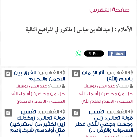
صفحة الفهرس
الأعلام : ( عبد الله بن عباس ) مذكور في المواضع التالية
الفهرس:
آثار الإيمان
الفهرس:
الفرق بين
باسم (الله)
الرحمن والرحيم
للشيخ:
عبد الحي يوسف
للشيخ:
عبد الحي يوسف
جزء من محاضرة ( أسماء الله
جزء من محاضرة ( أسماء الله
الحسنى - الاسم العلم الله)
الحسنى - الرحمن الرحيم)
الفهرس:
تفسير
الفهرس:
تفسير
قوله تعالى: (إني
قوله تعالى: (وكذلك
وجهت وجهي للذي فطر
زين لكثير من المشركين
السموات والأرض ...)
قتل أولادهم شركاؤهم
...)