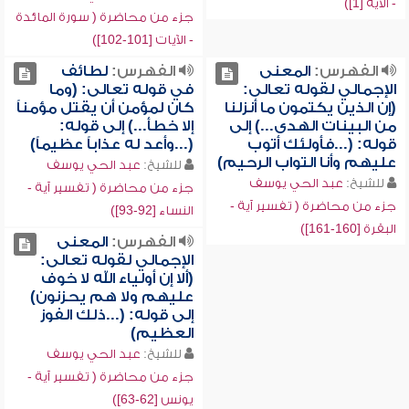
- الآية [1])
جزء من محاضرة ( سورة المائدة
- الآيات [101-102])
الفهرس:
المعنى
الفهرس:
لطائف
الإجمالي لقوله تعالى:
في قوله تعالى: (وما
(إن الذين يكتمون ما أنزلنا
كان لمؤمن أن يقتل مؤمناً
من البينات الهدى...) إلى
إلا خطأ...) إلى قوله:
قوله: (...فأولئك أتوب
(...وأعد له عذاباً عظيماً)
عليهم وأنا التواب الرحيم)
للشيخ:
عبد الحي يوسف
للشيخ:
عبد الحي يوسف
جزء من محاضرة ( تفسير آية -
جزء من محاضرة ( تفسير آية -
النساء [92-93])
البقرة [160-161])
الفهرس:
المعنى
الإجمالي لقوله تعالى:
(ألا إن أولياء الله لا خوف
عليهم ولا هم يحزنون)
إلى قوله: (...ذلك الفوز
العظيم)
للشيخ:
عبد الحي يوسف
جزء من محاضرة ( تفسير آية -
يونس [62-63])