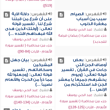
[519])
الفهرس:
الصيام
الفهرس:
دلالة الآية
سبب من أسباب
على أن شرع من قبلنا
مغفرة الذنوب
شرع لنا , تفسير قوله
تعالى: (أولئك الذين هدى
للشيخ:
عبد الحي يوسف
الله فبهداهم اقتده ...)
جزء من محاضرة ( رمضان فرصة
للشيخ:
عبد الحي يوسف
للتجديد)
جزء من محاضرة ( تفسير سورة
الأنعام - الآيات [84-90])
الفهرس:
بعض
الفهرس:
بيان جهل
أوصاف الجن التي
المشركين
جاءت في القرآن , تفسير
وسخافاتهم , تفسير
قوله تعالى: (ويوم
قوله تعالى: (وجعلوا لله
يحشرهم جميعاً يا معشر
مما ذرأ من الحرث والأنعام
الجن قد استكثرتم من
نصيباً ...)
الإنس ...)
للشيخ:
عبد الحي يوسف
للشيخ:
عبد الحي يوسف
جزء من محاضرة ( تفسير سورة
جزء من محاضرة ( تفسير سورة
الأنعام - الآيات [134-140])
الأنعام - الآيات [125-128])