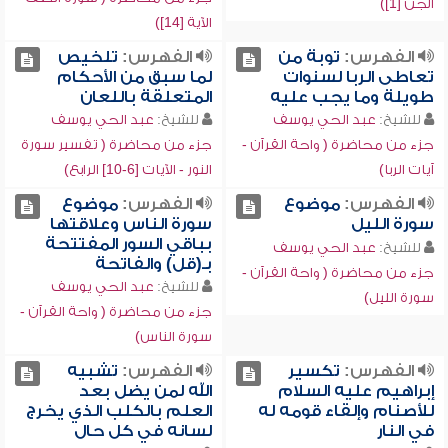
الجن [1])
الآية [14])
الفهرس:
توبة من
الفهرس:
تلخيص
تعاطى الربا لسنوات
لما سبق من الأحكام
طويلة وما يجب عليه
المتعلقة باللعان
للشيخ:
عبد الحي يوسف
للشيخ:
عبد الحي يوسف
جزء من محاضرة ( واحة القرآن -
جزء من محاضرة ( تفسير سورة
آيات الربا)
النور - الآيات [6-10] الرابع)
الفهرس:
موضوع
الفهرس:
موضوع
سورة الليل
سورة الناس وعلاقتها
بباقي السور المفتتحة
للشيخ:
عبد الحي يوسف
بـ(قل) والفاتحة
جزء من محاضرة ( واحة القرآن -
للشيخ:
عبد الحي يوسف
سورة الليل)
جزء من محاضرة ( واحة القرآن -
سورة الناس)
الفهرس:
تكسير
الفهرس:
تشبيه
إبراهيم عليه السلام
الله لمن يضل بعد
للأصنام وإلقاء قومه له
العلم بالكلب الذي يخرج
في النار
لسانه في كل حال