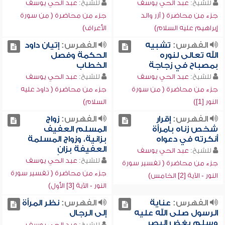
للشيخ:
عبد الحي يوسف
للشيخ:
عبد الحي يوسف
جزء من محاضرة ( آزر والد
جزء من محاضرة ( من سورة
إبراهيم عليه السلام)
الأعراف)
الفهرس:
تشبيه
الفهرس:
إتيان داود
الله تعالى لنوره
الحكمة وفصل
بمصباح في زجاجة
الخطاب
للشيخ:
عبد الحي يوسف
للشيخ:
عبد الحي يوسف
جزء من محاضرة ( من سورة
جزء من محاضرة ( داود عليه
النور [1])
السلام)
الفهرس:
إقرار
الفهرس:
زواج
شخص زناه بامرأة
المسلم العفيف
أنكرته في دعواه
بزانية، وزواج المسلمة
العفيفة بزانٍ
للشيخ:
عبد الحي يوسف
للشيخ:
عبد الحي يوسف
جزء من محاضرة ( تفسير سورة
جزء من محاضرة ( تفسير سورة
النور - الآية [2] الخامس)
النور - الآية [3] الأول)
الفهرس:
عناية
الفهرس:
نظر المرأة
الرسول صلى الله عليه
إلى الرجال
وسلم بغض البصر
للشيخ:
عبد الحي يوسف