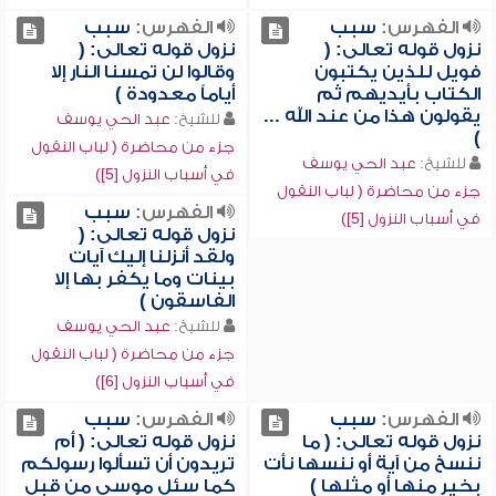
الفهرس:
سبب
الفهرس:
سبب
نزول قوله تعالى: (
نزول قوله تعالى: (
فويل للذين يكتبون
وقالوا لن تمسنا النار إلا
الكتاب بأيديهم ثم
أياماً معدودة )
يقولون هذا من عند الله ...
للشيخ:
عبد الحي يوسف
)
جزء من محاضرة ( لباب النقول
للشيخ:
عبد الحي يوسف
في أسباب النزول [5])
جزء من محاضرة ( لباب النقول
الفهرس:
سبب
في أسباب النزول [5])
نزول قوله تعالى: (
ولقد أنزلنا إليك آيات
بينات وما يكفر بها إلا
الفاسقون )
للشيخ:
عبد الحي يوسف
جزء من محاضرة ( لباب النقول
في أسباب النزول [6])
الفهرس:
سبب
الفهرس:
سبب
نزول قوله تعالى: ( ما
نزول قوله تعالى: ( أم
ننسخ من آية أو ننسها نأت
تريدون أن تسألوا رسولكم
بخير منها أو مثلها )
كما سئل موسى من قبل