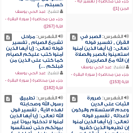
جزء من محاضرة ( تفسير آية -
كسبتم ...)
الجن [1])
للشيخ:
عبد الحي يوسف
جزء من محاضرة ( سورة البقرة -
الآية [267])
الفهرس:
الصبر في
الفهرس:
مراحل
القرآن , تفسير قوله
تشريع الصيام , تفسير
تعالى: (يا أيها الذين آمنوا
قوله تعالى: (يا أيها الذين
استعينوا بالصبر والصلاة
آمنوا كتب عليكم الصيام
إن الله مع الصابرين)
كما كتب على الذين من
قبلكم ...)
للشيخ:
عبد الحي يوسف
للشيخ:
عبد الحي يوسف
جزء من محاضرة ( سورة البقرة -
جزء من محاضرة ( سورة البقرة -
الآية [153])
الآية [182])
الفهرس:
ضرورة
الفهرس:
تطبيق
الثبات على الدين
رسول الله وصحابته
وعدم الاستسلام والركون
لهذه الآية , تفسير قول
لأعدائه , تفسير قوله
الله تعالى: (يا أيها الذين
تعالى: (يا أيها الذين آمنوا
آمنوا لا تدخلوا بيوتاً غير
إن تطيعوا الذين كفروا
بيوتكم حتى تستأنسوا