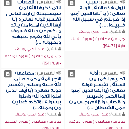
الفهرس:
سبب
الفهرس:
الصفات
نزول هذه الآية , قوله
التي ذكرها الله لمن
تعالى: ( يا أيها الذين آمنوا
سيستبدله إن ارتد الناس ,
إذا ضربتم في سبيل الله
تفسير قوله تعالى: (يا
فتبينوا .... )
أيها الذين آمنوا من يرتد
منكم عن دينه فسوف
للشيخ:
عبد الحي يوسف
يأتي الله بقوم يحبهم
جزء من محاضرة ( سورة النساء -
ويحبونه ...)
الآية [71-94])
للشيخ:
عبد الحي يوسف
جزء من محاضرة ( سورة المائدة
- الآية [54])
الفهرس:
أدلة
الفهرس:
مضاعفة
تحريم الخمر من
الأجر لأمة محمد صلى
السنة , تفسير قوله
الله عليه وسلم , تفسير
تعالى: (يا أيها الذين آمنوا
قوله تعالى: (يا أيها الذين
إنما الخمر والميسر
آمنوا اتقوا الله وآمنوا
والأنصاب والأزلام رجس من
برسوله يؤتكم كفلين
عمل الشيطان ...)
من رحمته...)
للشيخ:
عبد الحي يوسف
للشيخ:
عبد الحي يوسف
جزء من محاضرة ( سورة المائدة
جزء من محاضرة ( سورة الحديد
- الآية [90])
- الآية [28])