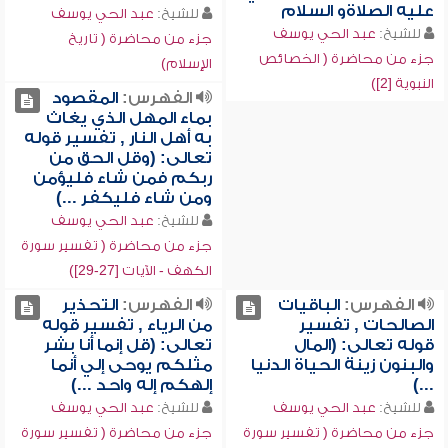
عليه الصلاةو السلام
للشيخ:
عبد الحي يوسف
للشيخ:
عبد الحي يوسف
جزء من محاضرة ( تاريخ
جزء من محاضرة ( الخصائص
الإسلام)
النبوية [2])
الفهرس:
المقصود
بماء المهل الذي يغاث
به أهل النار , تفسير قوله
تعالى: (وقل الحق من
ربكم فمن شاء فليؤمن
ومن شاء فليكفر ...)
للشيخ:
عبد الحي يوسف
جزء من محاضرة ( تفسير سورة
الكهف - الآيات [27-29])
الفهرس:
الباقيات
الفهرس:
التحذير
الصالحات , تفسير
من الرياء , تفسير قوله
قوله تعالى: (المال
تعالى: (قل إنما أنا بشر
والبنون زينة الحياة الدنيا
مثلكم يوحى إلي أنما
...)
إلهكم إله واحد ...)
للشيخ:
عبد الحي يوسف
للشيخ:
عبد الحي يوسف
جزء من محاضرة ( تفسير سورة
جزء من محاضرة ( تفسير سورة