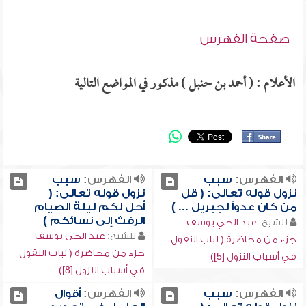
صفحة الفهرس
الأعلام : ( أحمد بن حنبل ) مذكور في المواضع التالية
الفهرس:
سبب
الفهرس:
سبب
نزول قوله تعالى: ( قل
نزول قوله تعالى: (
من كان عدواً لجبريل ... )
أحل لكم ليلة الصيام
الرفث إلى نسائكم )
للشيخ:
عبد الحي يوسف
للشيخ:
عبد الحي يوسف
جزء من محاضرة ( لباب النقول
جزء من محاضرة ( لباب النقول
في أسباب النزول [5])
في أسباب النزول [8])
الفهرس:
سبب
الفهرس:
أقوال