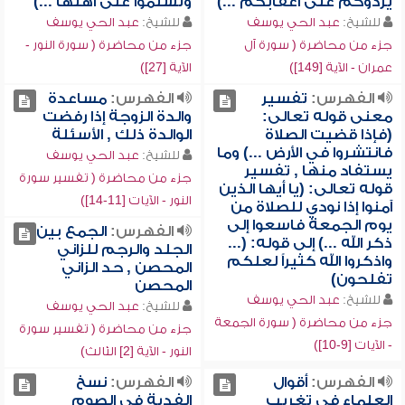
يردوكم على أعقابكم ...)
وتسلموا على أهلها ...)
للشيخ:
عبد الحي يوسف
للشيخ:
عبد الحي يوسف
جزء من محاضرة ( سورة آل
جزء من محاضرة ( سورة النور -
عمران - الآية [149])
الآية [27])
الفهرس:
تفسير
الفهرس:
مساعدة
معنى قوله تعالى:
والدة الزوجة إذا رفضت
(فإذا قضيت الصلاة
الوالدة ذلك , الأسئلة
فانتشروا في الأرض ...) وما
للشيخ:
عبد الحي يوسف
يستفاد منها , تفسير
جزء من محاضرة ( تفسير سورة
قوله تعالى: (يا أيها الذين
النور - الآيات [11-14])
آمنوا إذا نودي للصلاة من
يوم الجمعة فاسعوا إلى
الفهرس:
الجمع بين
ذكر الله ...) إلى قوله: (...
الجلد والرجم للزاني
واذكروا الله كثيراً لعلكم
المحصن , حد الزاني
تفلحون)
المحصن
للشيخ:
عبد الحي يوسف
للشيخ:
عبد الحي يوسف
جزء من محاضرة ( سورة الجمعة
جزء من محاضرة ( تفسير سورة
- الآيات [9-10])
النور - الآية [2] الثالث)
الفهرس:
أقوال
الفهرس:
نسخ
العلماء في تغريب
الفدية في الصوم