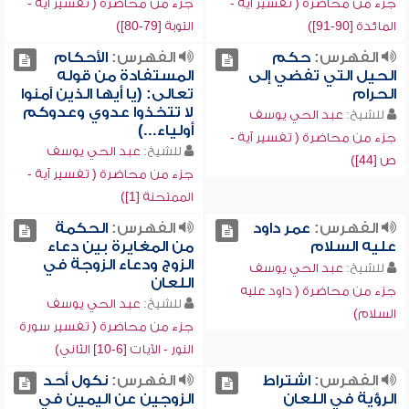
جزء من محاضرة ( تفسير آية -
جزء من محاضرة ( تفسير آية -
المائدة [90-91])
التوبة [79-80])
الفهرس:
حكم
الفهرس:
الأحكام
الحيل التي تفضي إلى
المستفادة من قوله
الحرام
تعالى: (يا أيها الذين آمنوا
لا تتخذوا عدوي وعدوكم
للشيخ:
عبد الحي يوسف
أولياء...)
جزء من محاضرة ( تفسير آية -
للشيخ:
عبد الحي يوسف
ص [44])
جزء من محاضرة ( تفسير آية -
الممتحنة [1])
الفهرس:
عمر داود
الفهرس:
الحكمة
عليه السلام
من المغايرة بين دعاء
الزوج ودعاء الزوجة في
للشيخ:
عبد الحي يوسف
اللعان
جزء من محاضرة ( داود عليه
للشيخ:
عبد الحي يوسف
السلام)
جزء من محاضرة ( تفسير سورة
النور - الآيات [6-10] الثاني)
الفهرس:
اشتراط
الفهرس:
نكول أحد
الرؤية في اللعان
الزوجين عن اليمين في