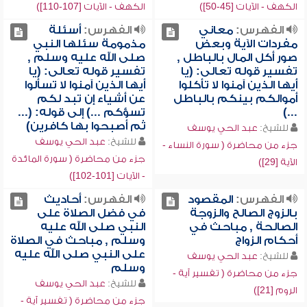
الكهف - الآيات [45-50])
الكهف - الآيات [107-110])
الفهرس:
معاني
الفهرس:
أسئلة
مفردات الآية وبعض
مذمومة سئلها النبي
صور أكل المال بالباطل ,
صلى الله عليه وسلم ,
تفسير قوله تعالى: (يا
تفسير قوله تعالى: (يا
أيها الذين آمنوا لا تأكلوا
أيها الذين آمنوا لا تسألوا
أموالكم بينكم بالباطل
عن أشياء إن تبد لكم
...)
تسؤكم ...) إلى قوله: (...
ثم أصبحوا بها كافرين)
للشيخ:
عبد الحي يوسف
للشيخ:
عبد الحي يوسف
جزء من محاضرة ( سورة النساء -
جزء من محاضرة ( سورة المائدة
الآية [29])
- الآيات [101-102])
الفهرس:
المقصود
الفهرس:
أحاديث
بالزوج الصالح والزوجة
في فضل الصلاة على
الصالحة , مباحث في
النبي صلى الله عليه
أحكام الزواج
وسلم , مباحث في الصلاة
على النبي صلى الله عليه
للشيخ:
عبد الحي يوسف
وسلم
جزء من محاضرة ( تفسير آية -
للشيخ:
عبد الحي يوسف
الروم [21])
جزء من محاضرة ( تفسير آية -