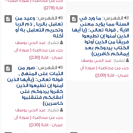
جزء من محاضرة ( سورة البقرة -
الآية [278])
الفهرس:
ما ورد في
الفهرس:
وعيد من
السنة مما يؤيد معنى
تعامل بالربا , ذم الربا
الآية , قوله تعالى: (يا أيها
وتحريم التعامل به أو
الذين آمنوا إن تطيعوا
أكله
فريقاً من الذين أوتوا
للشيخ:
عبد الحي يوسف
الكتاب يردوكم بعد
جزء من محاضرة ( سورة آل
إيمانكم كافرين)
عمران - الآية [130])
للشيخ:
عبد الحي يوسف
الفهرس:
صور من
جزء من محاضرة ( سورة آل
الثبات على المنهج ,
عمران - الآية [100])
قوله تعالى: (ياأيها الذين
آمنوا إن تطيعوا الذين
كفروا يردوكم على
أعقابكم فتنقلبوا
خاسرين)
للشيخ:
عبد الحي يوسف
جزء من محاضرة ( سورة آل
عمران - الآية [130])