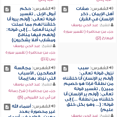
الفهرس:
صفات
الفهرس:
حكم
أهل الإيمان , ذكر
أبوال الإبل , تفسير
الإنسان في القرآن
قوله تعالى: (أولم يروا أنا
خلقنا لهم مما عملت
للشيخ:
عبد الحي يوسف
أيدينا أنعاماً ...) إلى قوله:
جزء من محاضرة ( تفسير سورة
(ولهم فيها منافع
المعارج [2])
ومشارب أفلا يشكرون)
للشيخ:
عبد الحي يوسف
جزء من محاضرة ( تفسير سورة
يس [11])
الفهرس:
سبب
الفهرس:
مجالسة
نزول قوله تعالى:
الصالحين , الأسباب
(أولم ير الإنسان أنا خلقناه
التي نزداد بها إيماناً
من نطفة فإذا هو خصيم
للشيخ:
عبد الحي يوسف
مبين) , تفسير قوله
جزء من محاضرة ( شرح رسالة
تعالى: (أولم ير الإنسان أنا
ابن أبي زيد القيرواني [5])
خلقناه من نطفة ...) إلى
قوله: (... وهو بكل خلق
الفهرس:
أسماء الله
عليم)
غير محصورة بعدد
للشيخ:
عبد الحي يوسف
معين , قواعد في أسماء