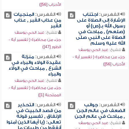
الأحزاب [56])
الفهرس:
اجتناب
الفهرس:
المنجيات
الإشارة إلى الصلاة على
من عذاب القبر , عذاب
رسول الله بـ(ص) أو
القبر
(صلعم) , مباحث في
للشيخ:
عبد الحي يوسف
الصلاة على النبي صلى
جزء من محاضرة ( تفسير آية -
الله عليه وسلم
الطور [47])
للشيخ:
عبد الحي يوسف
الفهرس:
منزلة
جزء من محاضرة ( تفسير آية -
عقيدة الولاء والبراء في
الأحزاب [56])
الشرع , مباحث في الولاء
والبراء
للشيخ:
عبد الحي يوسف
جزء من محاضرة ( تفسير آية -
الممتحنة [1])
الفهرس:
جوانب
الفهرس:
التحذير
الضعف في عالم الجن
من قصد الخبيث في
, مباحث في عالم الجن
الإنفاق , تفسير قوله
تعالى: (يا أيها الذين آمنوا
للشيخ:
عبد الحي يوسف
أنفقوا من طيبات ما