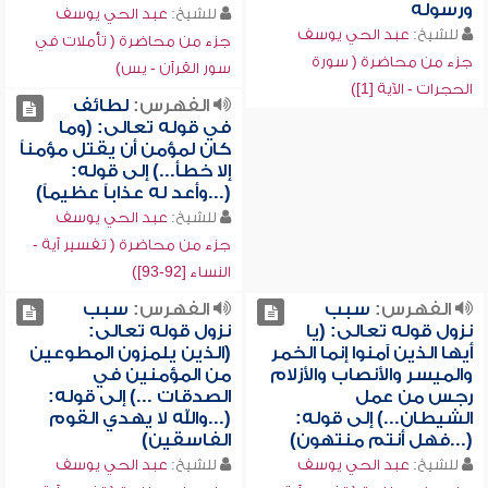
ورسوله
للشيخ:
عبد الحي يوسف
للشيخ:
عبد الحي يوسف
جزء من محاضرة ( تأملات في
جزء من محاضرة ( سورة
سور القرآن - يس)
الحجرات - الآية [1])
الفهرس:
لطائف
في قوله تعالى: (وما
كان لمؤمن أن يقتل مؤمناً
إلا خطأ...) إلى قوله:
(...وأعد له عذاباً عظيماً)
للشيخ:
عبد الحي يوسف
جزء من محاضرة ( تفسير آية -
النساء [92-93])
الفهرس:
سبب
الفهرس:
سبب
نزول قوله تعالى: (يا
نزول قوله تعالى:
أيها الذين آمنوا إنما الخمر
(الذين يلمزون المطوعين
والميسر والأنصاب والأزلام
من المؤمنين في
رجس من عمل
الصدقات ...) إلى قوله:
الشيطان...) إلى قوله:
(...والله لا يهدي القوم
(...فهل أنتم منتهون)
الفاسقين)
للشيخ:
عبد الحي يوسف
للشيخ:
عبد الحي يوسف