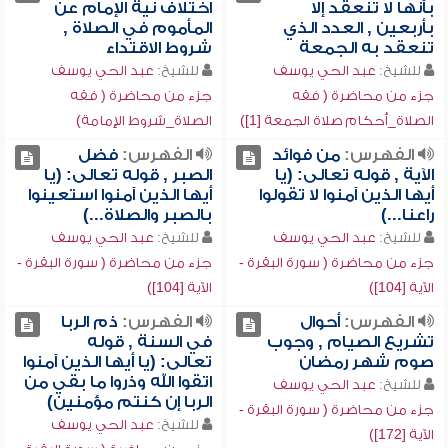
بأنها لا تنعقد إلا
اختلاف نية الإمام عن
بأربعين , العدد الذي
المأموم في الصلاة ,
تنعقد به الجمعة
شروط الاقتداء
للشيخ:
عبد الحي يوسف
للشيخ:
عبد الحي يوسف
جزء من محاضرة ( فقه
جزء من محاضرة ( فقه
الصلاة_أحكام صلاة الجمعة [1])
الصلاة_شروط الإمامة)
الفهرس:
من فوائد
الفهرس:
فضل
الآية , قوله تعالى: (يا
الصبر , قوله تعالى: (يا
أيها الذين آمنوا لا تقولوا
أيها الذين آمنوا استعينوا
راعنا...)
بالصبر والصلاة...)
للشيخ:
عبد الحي يوسف
للشيخ:
عبد الحي يوسف
جزء من محاضرة ( سورة البقرة -
جزء من محاضرة ( سورة البقرة -
الآية [104])
الآية [104])
الفهرس:
أحوال
الفهرس:
ذم الربا
تشريع الصيام , وجوب
في السنة , قوله
صوم شهر رمضان
تعالى: (يا أيها الذين آمنوا
اتقوا الله وذروا ما بقي من
للشيخ:
عبد الحي يوسف
الربا إن كنتم مؤمنين)
جزء من محاضرة ( سورة البقرة -
للشيخ:
عبد الحي يوسف
الآية [172])