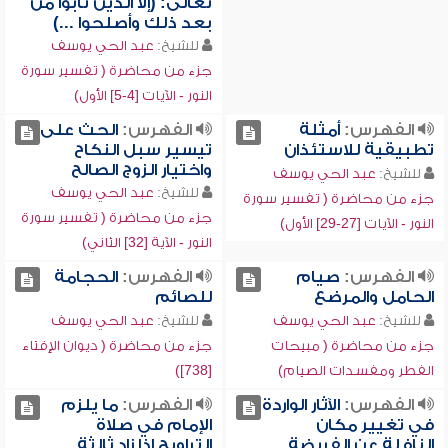
تعالى: (إلا الذين تابوا من
بعد ذلك وأصلحوا ...)
للشيخ:
عبد الحي يوسف
جزء من محاضرة ( تفسير سورة
النور - الآيات [4-5] الأول)
الفهرس:
أمثلة
الفهرس:
الحث على
تطبيقية للاستئذان
تيسير سبل النكاح
واختيار الزوج الصالح
للشيخ:
عبد الحي يوسف
للشيخ:
عبد الحي يوسف
جزء من محاضرة ( تفسير سورة
جزء من محاضرة ( تفسير سورة
النور - الآيات [27-29] الأول)
النور - الآية [32] الثاني)
الفهرس:
صيام
الفهرس:
الحجامة
الحامل والمرضع
للصائم
للشيخ:
عبد الحي يوسف
للشيخ:
عبد الحي يوسف
جزء من محاضرة ( مبيحات
جزء من محاضرة ( ديوان الإفتاء
الفطر ومفسدات الصيام)
[738])
الفهرس:
الآثار الواردة
الفهرس:
ما يلزم
في تغيير مكان
الإمام في صلاة
النافلة عن الفريضة
التراويح إذا زاد ثالثة