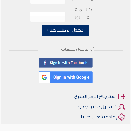
كـلـــمـة
الـمـــــرور:
دخول المشتركين
أو الدخول بحساب
استرجاع الرمز السري
تسجيل عضو جديد
إعادة تفعيل حساب