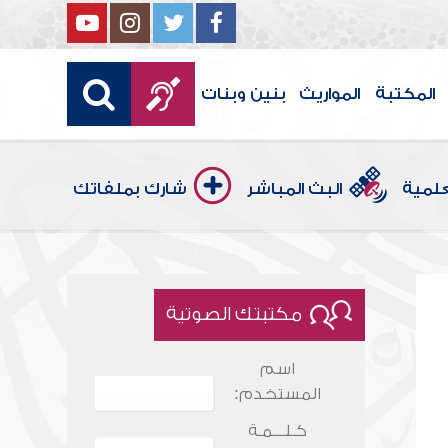
المكتبة
المواريث
بنين وبنات
علمية
البث المباشر
شارك بملفاتك
مكتبتك الصوتية
اسم
المستخدم:
كـلـــمـة