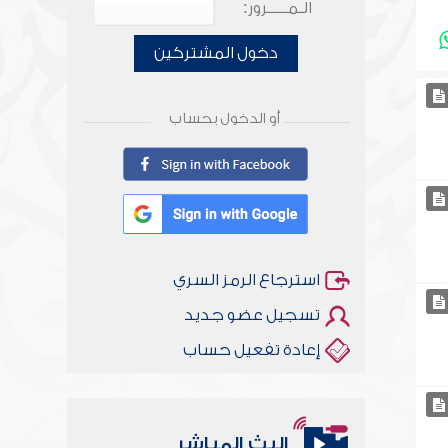
الـمـــــرور:
دخول المشتركين
أو الدخول بحساب
استرجاع الرمز السري
تسجيل عضو جديد
إعادة تفعيل حساب
البث المباشر