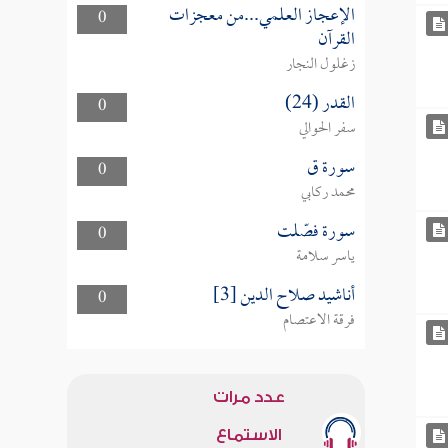
الإعجاز العلمي...من معجزات
0
القرآن
زغلول النجار
القدر (24)
0
سفر الحوالي
سورة ق
0
محمد ركابي
سورة فصّلت
0
ياسر سلامة
أناشيد صلاح الدين [3]
0
فرقة الاعتصام
عدد مرات
الاستماع