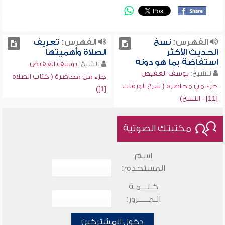
الفهرس:
نسخ
الفهرس:
تعريف
الحديث الأكثر
الصلاة وأهميتها
استفاضة بما هو دونه
للشيخ:
يوسف الغفيص
للشيخ:
يوسف الغفيص
جزء من محاضرة ( كتاب الصلاة
جزء من محاضرة ( شرح الورقات
[1])
[11] - النسخ)
مكتبتك الصوتية
اسم
المستخدم:
كـلـــمـة
الـمـــــرور:
دخول المشتركين