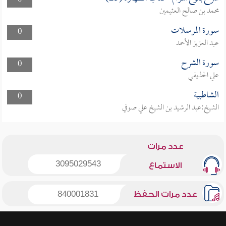
0
محمد بن صالح العثيمين
سورة المرسلات
0
عبد العزيز الأحمد
سورة الشرح
0
علي الحذيفي
الشاطبية
0
الشيخ:عبد الرشيد بن الشيخ علي صوفي
عدد مرات
3095029543
الاستماع
عدد مرات الحفظ
840001831