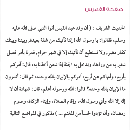
صفحة الفهرس
الحديث الشريف : ( أن وفد عبد القيس أتوا النبي صلى الله عليه
وسلم، فقالوا: يا رسول الله! إننا نأتيك من شقة بعيدة, وبيننا وبينك
كفار مضر, ولا نستطيع أن نأتيك إلا في شهر حرام, فمرنا بأمر فصل
نخبر به من وراءنا، وندخل به الجنة إذا نحن أخذنا به، قال: آمركم
بأربع، وأنهاكم عن أربع، آمركم بالإيمان بالله وحده، ثم قال: أتدرون
ما الإيمان بالله وحده؟ قالوا: الله ورسوله أعلم، قال: شهادة أن لا
إله إلا الله وأني رسول الله، وإقام الصلاة، وإيتاء الزكاة، وصوم
رمضان، وأن تؤدوا خمساً من المغنم ... ) مذكور في المواضع التالية