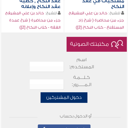
مستحبات في عقد
عقد النكاح , خطبة
النكاح
عقد النكاح وإعلانه
للشيخ:
خالد بن علي المشيقح
للشيخ:
خالد بن علي المشيقح
جزء من محاضرة ( شرح زاد
جزء من محاضرة ( شرح عمدة
المستقنع - كتاب النكاح [2])
الفقه - كتاب النكاح [2])
مكتبتك الصوتية
اسم
المستخدم:
كـلـــمـة
الـمـــــرور:
دخول المشتركين
أو الدخول بحساب