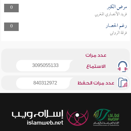
مرض الكبر
0
فريد الأنصاري المغربي
رغم الحصار
0
فرقة الروابي
عدد مرات
3095055133
الاستماع
عدد مرات الحفظ
840312972