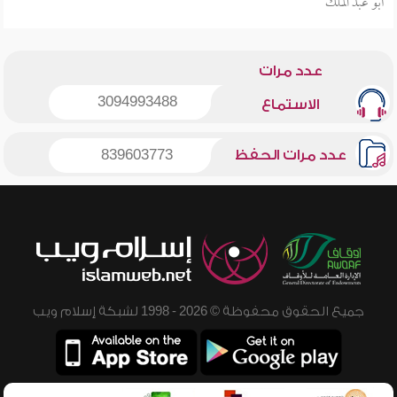
أبو عبد الملك
عدد مرات
3094993488
الاستماع
عدد مرات الحفظ
839603773
جميع الحقوق محفوظة © 2026 - 1998 لشبكة إسلام ويب