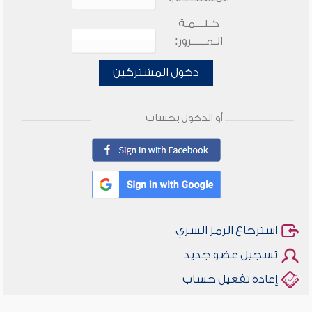
كـلـــمـة
الـمـــــرور:
دخول المشتركين
أو الدخول بحساب
استرجاع الرمز السري
تسجيل عضو جديد
إعادة تفعيل حساب