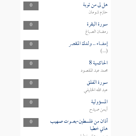
هل لى من توبة
0
حازم شومان
سورة البقرة
0
رمضان الصباغ
إمضاء .. ولدك المقصر
0
(...)
الحاكمية 8
0
محمد عبد المقصود
سورة الفلق
0
عبد الله الخليفي
المسؤولية
0
أيمن صيدح
أذان من فلسطين-بصوت صهيب
0
هاني خطبا