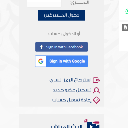
الـمـــــرور:
دخول المشتركين
أو الدخول بحساب
استرجاع الرمز السري
تسجيل عضو جديد
إعادة تفعيل حساب
البث المباشر