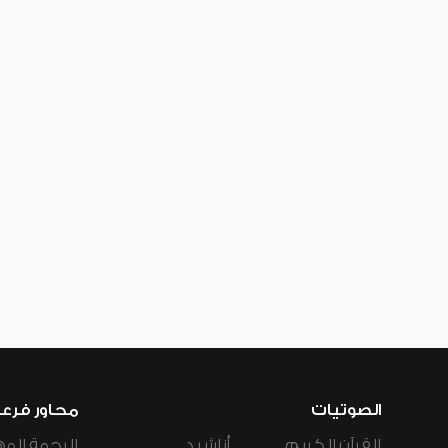
الصوتيات
محاور فرع
القرآن الكريم
أناشيد
الرحمة المه