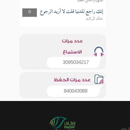
صهيب هاني خطبا
إنك راجع للدنيا قلت لا أريد الرجوع
0
خالد الراشد
عدد مرات
الاستماع
3095034217
عدد مرات الحفظ
840043089
زوار