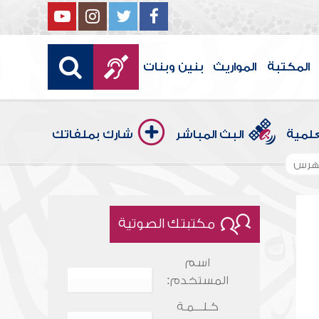
المكتبة
المواريث
بنين وبنات
علمية
البث المباشر
شارك بملفاتك
هرس
مكتبتك الصوتية
اسم
المستخدم:
كـلـــمـة