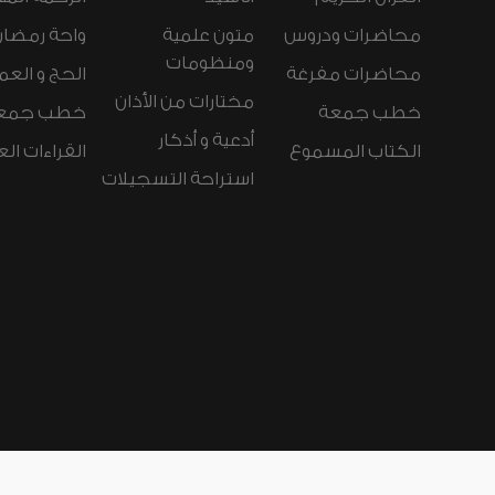
محاضرات ودروس
متون علمية
واحة رمضان
ومنظومات
محاضرات مفرغة
الحج و العم
مختارات من الأذان
خطب جمعة
خطب جمع
أدعية و أذكار
الكتاب المسموع
القراءات ال
استراحة التسجيلات