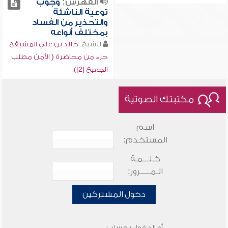
الفهرس:
وجوب
توعية الناشئة
والتحذير من الفساد
بمختلف أنواعه
للشيخ:
خالد بن علي المشيقح
جزء من محاضرة ( الأمن مطلب
الجميع [2])
مكتبتك الصوتية
اسم
المستخدم:
كـلـــمـة
الـمـــــرور:
دخول المشتركين