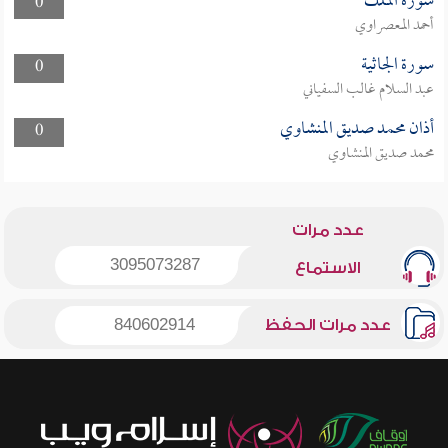
سورة الملك
0
أحمد المعصراوي
سورة الجاثية
0
عبد السلام غالب السفياني
أذان محمد صديق المنشاوي
0
محمد صديق المنشاوي
عدد مرات
3095073287
الاستماع
عدد مرات الحفظ
840602914