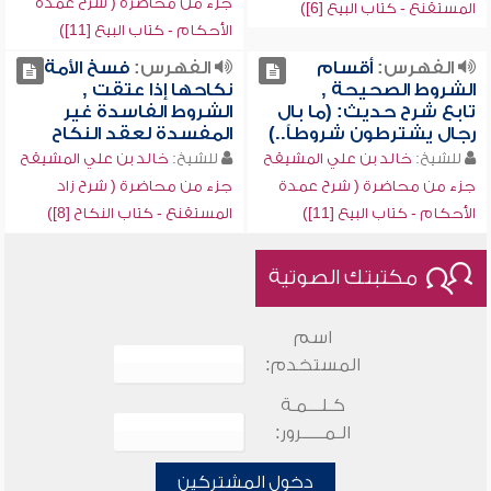
جزء من محاضرة ( شرح عمدة
المستقنع - كتاب البيع [6])
الأحكام - كتاب البيع [11])
الفهرس:
أقسام
الفهرس:
فسخ الأمة
الشروط الصحيحة ,
نكاحها إذا عتقت ,
تابع شرح حديث: (ما بال
الشروط الفاسدة غير
رجال يشترطون شروطاً..)
المفسدة لعقد النكاح
للشيخ:
خالد بن علي المشيقح
للشيخ:
خالد بن علي المشيقح
جزء من محاضرة ( شرح عمدة
جزء من محاضرة ( شرح زاد
الأحكام - كتاب البيع [11])
المستقنع - كتاب النكاح [8])
مكتبتك الصوتية
اسم
المستخدم:
كـلـــمـة
الـمـــــرور:
دخول المشتركين