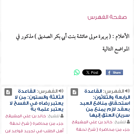
صفحة الفهرس
الأعلام : ( بريرة مولى عائشة بنت أبي بكر الصديق ) مذكور في
المواضع التالية
الفهرس:
القاعدة
الفهرس:
القاعدة
الرابعة والثلاثون:
الثالثة والستون: من لا
استحقاق منافع العبد
يعتبر رضاه في الفسخ لا
بعقد لازم يمنع من
يعتبر علمه به
سريان العتق إليها
للشيخ:
خالد بن علي المشيقح
للشيخ:
خالد بن علي المشيقح
جزء من محاضرة ( شرح تحفة
جزء من محاضرة ( شرح تحفة
أهل الطلب في تجريد قواعد ابن