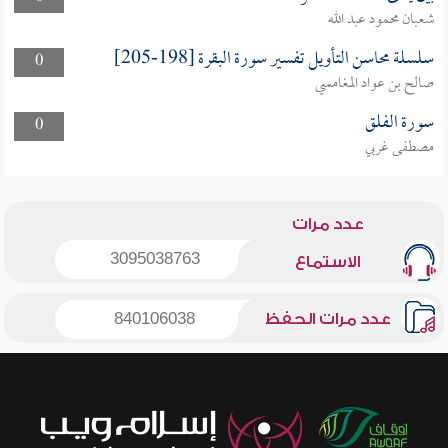
شعبان محمود عبد الله
سلسلة محاسن التأويل تفسير سورة البقرة [198-205]
0
صالح بن عواد المغامسي
سورة الفلق
0
مصطفى غربي
عدد مرات
3095038763
الاستماع
عدد مرات الحفظ
840106038