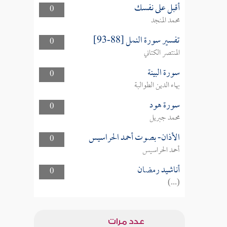
أقبل على نفسك
0
محمد المنجد
تفسير سورة النمل [88-93]
0
المنتصر الكتاني
سورة البينة
0
بهاء الدين الطوالبة
سورة هود
0
محمد جبريل
الأذان- بصوت أحمد الحراسيس
0
أحمد الحراسيس
أناشيد رمضان
0
(...)
عدد مرات