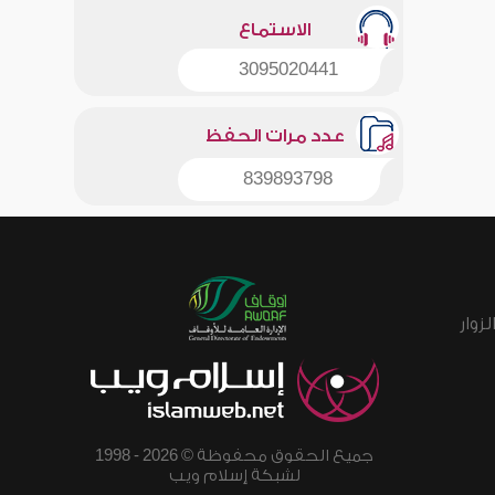
الاستماع
3095020441
عدد مرات الحفظ
839893798
زوار
جميع الحقوق محفوظة © 2026 - 1998
لشبكة إسلام ويب