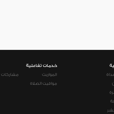
ية
خدمات تفاعلية
داة
المواريث
مشاركات ال
مواقيت الصلاة
رة
ة
عشر