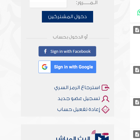
الـمـــــرور:
دخول المشتركين
أو الدخول بحساب
استرجاع الرمز السري
تسجيل عضو جديد
إعادة تفعيل حساب
البث المباشر