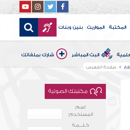
المكتبة
المواريث
بنين وبنات
علمية
البث المباشر
شارك بملفاتك
يقح
صفحة الفهرس
مكتبتك الصوتية
اسم
المستخدم:
كـلـــمـة