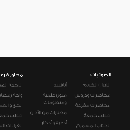
الصوتيات
محاور فرع
القرآن الكريم
أناشيد
الرحمة المه
محاضرات ودروس
متون علمية
واحة رمضان
ومنظومات
محاضرات مفرغة
الحج و العم
مختارات من الأذان
خطب جمعة
خطب جمع
أدعية و أذكار
الكتاب المسموع
القراءات ال