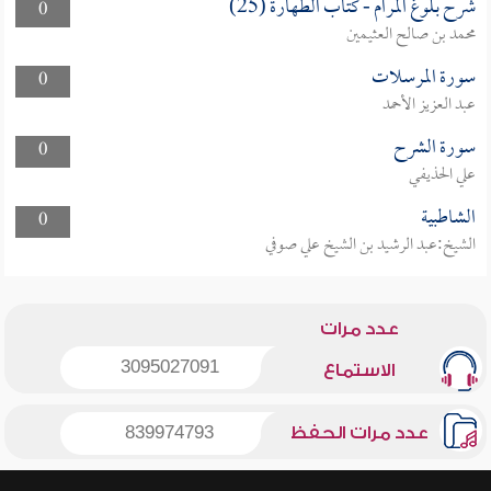
شرح بلوغ المرام - كتاب الطهارة (25)
0
محمد بن صالح العثيمين
سورة المرسلات
0
عبد العزيز الأحمد
سورة الشرح
0
علي الحذيفي
الشاطبية
0
الشيخ:عبد الرشيد بن الشيخ علي صوفي
عدد مرات
3095027091
الاستماع
عدد مرات الحفظ
839974793