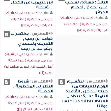
الثالث: قسائم السحب
ابن عثيمين في الكحل
على الجوائز , أحكام
, الأسئلة
الجوائز
للشيخ:
خالد بن علي المشيقح
للشيخ:
خالد بن علي المشيقح
جزء من محاضرة ( مفطرات
جزء من محاضرة ( المعاملات
الصيام المعاصرة [2])
المالية المعاصرة [4])
الفهرس:
مختصرات
قواعد ابن رجب ,
التعريف بالسعدي
وبقواعد ابن رجب
للشيخ:
خالد بن علي المشيقح
جزء من محاضرة ( شرح تحفة
أهل الطلب في تجريد قواعد ابن
رجب [1])
الفهرس:
التقسيم
الفهرس:
شروط
الراجح للعبادات من
النظر إلى المخطوبة ,
حيث التداخل , القاعدة
الخطبة
الثامنة عشرة: تتداخل
للشيخ:
خالد بن علي المشيقح
العبادات إذا اتحدت جنساً
جزء من محاضرة ( شرح عمدة
ووقتاً
الفقه - كتاب النكاح [1])