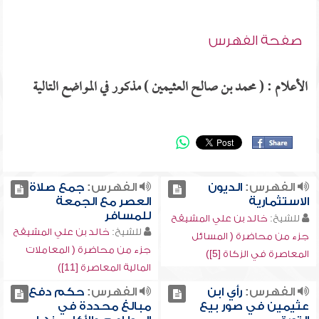
صفحة الفهرس
الأعلام : ( محمد بن صالح العثيمين ) مذكور في المواضع التالية
الفهرس:
الديون
الفهرس:
جمع صلاة
الاستثمارية
العصر مع الجمعة
للمسافر
للشيخ:
خالد بن علي المشيقح
للشيخ:
خالد بن علي المشيقح
جزء من محاضرة ( المسائل
جزء من محاضرة ( المعاملات
المعاصرة في الزكاة [5])
المالية المعاصرة [11])
الفهرس:
رأي ابن
الفهرس:
حكم دفع
عثيمين في صور بيع
مبالغ محددة في