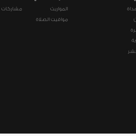
داة
المواريث
مشاركات ال
مواقيت الصلاة
رة
ة
عشر