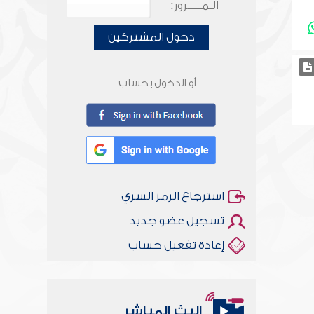
الـمـــــرور:
دخول المشتركين
أو الدخول بحساب
استرجاع الرمز السري
تسجيل عضو جديد
إعادة تفعيل حساب
البث المباشر