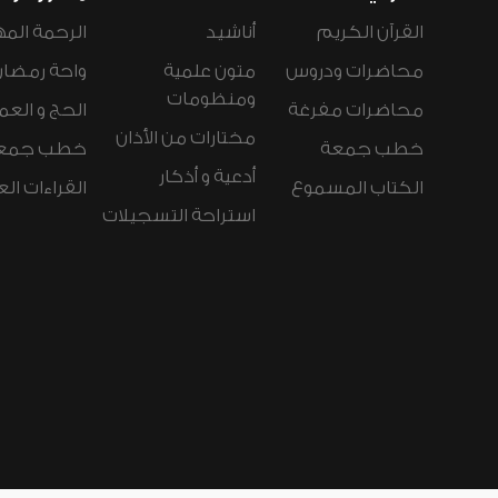
القرآن الكريم
أناشيد
الرحمة المه
محاضرات ودروس
متون علمية
واحة رمضان
ومنظومات
محاضرات مفرغة
الحج و العم
مختارات من الأذان
خطب جمعة
خطب جمع
أدعية و أذكار
الكتاب المسموع
القراءات ال
استراحة التسجيلات