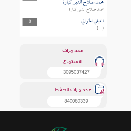
محمد صلاح الدين كبارة
محمد صلاح الدين كبارة
الليالي الخوالي
0
(...)
عدد مرات
الاستماع
3095037427
عدد مرات الحفظ
840080339