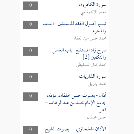
سورة الكافرون
0
معمر الإندونيسي
تيسير أصول الفقه للمبتدئين - الندب
0
والمحرم
محمد حسن عبد الغفار
شرح زاد المستقنع_باب الغسل
0
والتكفين [2]
محمد مختار الشنقيطي
سورة الذاريات
0
محمد جبريل
أذان - بصوت حسن خلفان. مؤذن
0
جامع الإمام محمد بن عبدالوهاب –
قطر
حسن خلفان
الأذان -الحجازي__ بصوت الشيخ
0