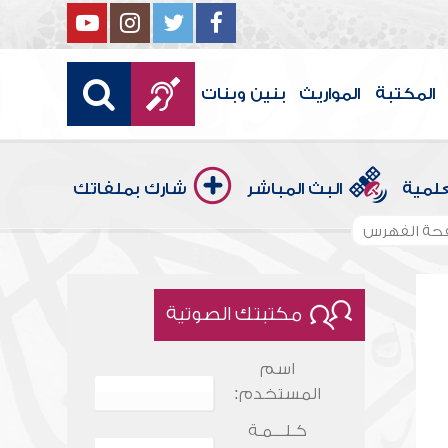
المكتبة
المواريث
بنين وبنات
علمية
البث المباشر
شارك بملفاتك
حة الفهرس
مكتبتك الصوتية
اسم
المستخدم:
كـلـــمـة