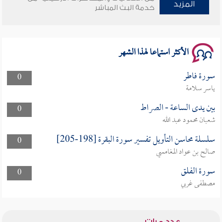
المزيد
خدمة البث المباشر
الأكثر استماعا لهذا الشهر
سورة فاطر
0
ياسر سلامة
بين يدى الساعة - الصراط
0
شعبان محمود عبد الله
سلسلة محاسن التأويل تفسير سورة البقرة [198-205]
0
صالح بن عواد المغامسي
سورة الفلق
0
مصطفى غربي
عدد مرات