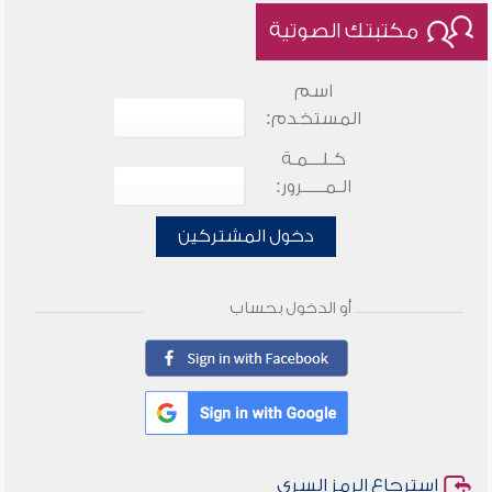
مكتبتك الصوتية
اسم
المستخدم:
كـلـــمـة
الـمـــــرور:
دخول المشتركين
أو الدخول بحساب
استرجاع الرمز السري