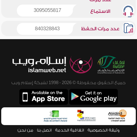
3095055817
الاستماع
عدد مرات الحفظ
840328843
جميع الحقوق محفوظة © 2026 - 1998 لشبكة إسلام ويب
وثيقة الخصوصية
اتفاقية الخدمة
اتصل بنا
من نحن