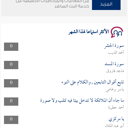
من الفعاليات والمحاضرات الأرشيفية من
المزيد
وأمنهم من خوف 9
خدمة البث المباشر
سلسلة محاضرات نفحات رمضانية 1444هـ
الأكثر استماعا لهذا الشهر
سورة الحشر
0
أحمد الديب
سورة المسد
0
ماجد فاروق
تابع أقوال التابعين , والكلام على النوء
0
ياسر برهامي
ما جاء أن الملائكة لا تدخل بيتا فيه كلب ولا صورة
0
أحمد حطيبة
يا مركزي
0
أبو عبد الملك