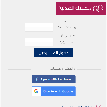
مكتبتك الصوتية
اسم
المستخدم:
كـلـــمـة
الـمـــــرور:
دخول المشتركين
أو الدخول بحساب