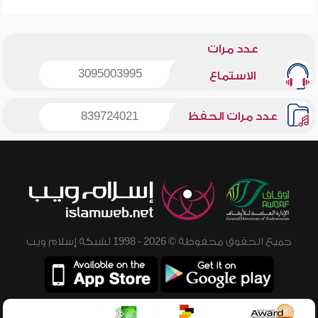
عدد مرات
3095003995
الاستماع
عدد مرات الحفظ
839724021
جميع الحقوق محفوظة © 2026 - 1998 لشبكة إسلام ويب