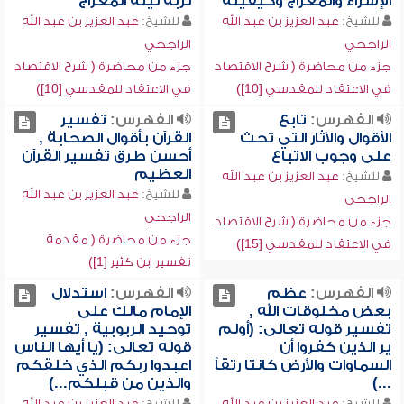
الإسراء والمعراج وكيفيته
لربه ليلة المعراج
للشيخ:
عبد العزيز بن عبد الله
للشيخ:
عبد العزيز بن عبد الله
الراجحي
الراجحي
جزء من محاضرة ( شرح الاقتصاد
جزء من محاضرة ( شرح الاقتصاد
في الاعتقاد للمقدسي [10])
في الاعتقاد للمقدسي [10])
الفهرس:
تابع
الفهرس:
تفسير
الأقوال والآثار التي تحث
القرآن بأقوال الصحابة ,
على وجوب الاتباع
أحسن طرق تفسير القرآن
العظيم
للشيخ:
عبد العزيز بن عبد الله
للشيخ:
عبد العزيز بن عبد الله
الراجحي
الراجحي
جزء من محاضرة ( شرح الاقتصاد
جزء من محاضرة ( مقدمة
في الاعتقاد للمقدسي [15])
تفسير ابن كثير [1])
الفهرس:
عظم
الفهرس:
استدلال
بعض مخلوقات الله ,
الإمام مالك على
تفسير قوله تعالى: (أولم
توحيد الربوبية , تفسير
ير الذين كفروا أن
قوله تعالى: (يا أيها الناس
السماوات والأرض كانتا رتقاً
اعبدوا ربكم الذي خلقكم
...)
والذين من قبلكم...)
للشيخ:
عبد العزيز بن عبد الله
للشيخ:
عبد العزيز بن عبد الله