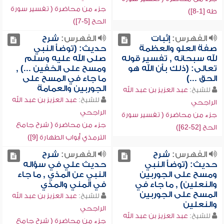
جزء من محاضرة ( تفسير سورة
طه [1-8])
الحج [5-7])
الفهرس:
إثبات
الفهرس:
شرح
صفة العلو والعظمة
حديث: (توضأ النبي
لله سبحانه , تفسير قوله
صلى الله عليه وسلم
تعالى: (ذلك بأن الله هو
ومسح على الخفين ...) ,
الحق ...)
ما جاء في المسح على
الجوربين والعمامة
للشيخ:
عبد العزيز بن عبد الله
للشيخ:
عبد العزيز بن عبد الله
الراجحي
الراجحي
جزء من محاضرة ( تفسير سورة
جزء من محاضرة ( شرح جامع
الحج [52-62])
الترمذي أبواب الطهارة [9])
الفهرس:
شرح
الفهرس:
شرح
حديث: (توضأ النبي
حديث علي في سؤاله
ومسح على الجوربين
النبي عن المذي , ما جاء
والنعلين) , ما جاء في
في المني والمذي
المسح على الجوربين
للشيخ:
عبد العزيز بن عبد الله
والنعلين
الراجحي
للشيخ:
عبد العزيز بن عبد الله
جزء من محاضرة ( شرح جامع