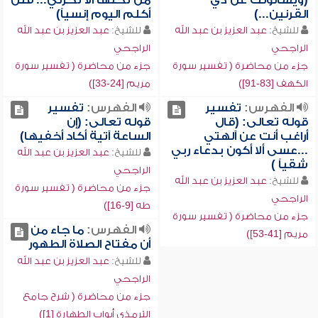
(ويسألونك عن ذي
من تحتها ألا تحزني... فلن
القرنين...)
أكلم اليوم إنسياً)
للشيخ:
عبد العزيز بن عبد الله
للشيخ:
عبد العزيز بن عبد الله
الراجحي
الراجحي
جزء من محاضرة ( تفسير سورة
جزء من محاضرة ( تفسير سورة
الكهف [83-91])
مريم [24-33])
الفهرس:
تفسير
الفهرس:
تفسير
قوله تعالى: (قال
قوله تعالى: (إن
أراغب أنت عن آلهتي
الساعة آتية أكاد أخفيها)
...عسى ألا أكون بدعاء ربي
للشيخ:
عبد العزيز بن عبد الله
شقياً )
الراجحي
للشيخ:
عبد العزيز بن عبد الله
جزء من محاضرة ( تفسير سورة
الراجحي
طه [9-16])
جزء من محاضرة ( تفسير سورة
الفهرس:
ما جاء من
مريم [41-53])
أن مفتاح الصلاة الطهور
للشيخ:
عبد العزيز بن عبد الله
الراجحي
جزء من محاضرة ( شرح جامع
الترمذي أبواب الطهارة [1])