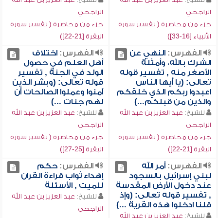
الراجحي
الراجحي
جزء من محاضرة ( تفسير سورة
جزء من محاضرة ( تفسير سورة
الأنبياء [16-33])
البقرة [21-22])
الفهرس:
النهي عن
الفهرس:
اختلاف
الشرك بالله، وأمثلة
أهل العلم في حصول
الأصغر منه , تفسير قوله
الولد في الجنة , تفسير
تعالى: (يا أيها الناس
قوله تعالى: (وبشر الذين
اعبدوا ربكم الذي خلقكم
آمنوا وعملوا الصالحات أن
والذين من قبلكم...)
لهم جنات ...)
للشيخ:
عبد العزيز بن عبد الله
للشيخ:
عبد العزيز بن عبد الله
الراجحي
الراجحي
جزء من محاضرة ( تفسير سورة
جزء من محاضرة ( تفسير سورة
البقرة [21-22])
البقرة [25-27])
الفهرس:
أمر الله
الفهرس:
حكم
لبني إسرائيل بالسجود
إهداء ثواب قراءة القرآن
عند دخول الأرض المقدسة
للميت , الأسئلة
, تفسير قوله تعالى: (وإذ
للشيخ:
عبد العزيز بن عبد الله
قلنا ادخلوا هذه القرية ...)
الراجحي
للشيخ:
عبد العزيز بن عبد الله