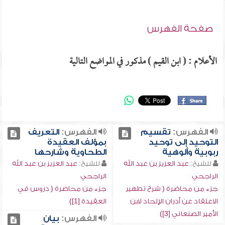
صفحة الفهرس
الأعلام : ( ابن القيم ) مذكور في المواضع التالية
الفهرس:
تقسيم
الفهرس:
التعريف
التوحيد إلى توحيد
بمؤلف العقيدة
ربوبية وألوهية
الطحاوية وشارحها
للشيخ:
عبد العزيز بن عبد الله
للشيخ:
عبد العزيز بن عبد الله
الراجحي
الراجحي
جزء من محاضرة ( شرح تطهير
جزء من محاضرة ( دروس في
الاعتقاد عن أدران الإلحاد لابن
العقيدة [1])
الأمير الصنعاني [3])
الفهرس:
بيان