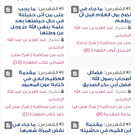
الفهرس:
ما جاء في
الفهرس:
ما يجب
نضح بول الغلام قبل أن
على من أتى حليلته
يطعم
في حال حيضتها بعد
علمه بنهي الله عز وجل
للشيخ:
عبد العزيز بن عبد الله
عن وطئها
الراجحي
للشيخ:
عبد العزيز بن عبد الله
جزء من محاضرة ( شرح جامع
الراجحي
الترمذي أبواب الطهارة [6])
جزء من محاضرة ( شرح سنن
النسائي كتاب الطهارة [15])
الفهرس:
فضائل
الفهرس:
مقدمة
أصحاب رسول الله:
العظيم آبادي في
فضل أبي بكر الصديق
كتابه عون المعبود
للشيخ:
عبد العزيز بن عبد الله
للشيخ:
عبد العزيز بن عبد الله
الراجحي
الراجحي
جزء من محاضرة ( شرح سنن ابن
جزء من محاضرة ( شرح سنن أبي
ماجه المقدمة [6])
داود كتاب الطهارة [1])
الفهرس:
مقدمة
الفهرس:
ما جاء في
ابن القيم في حاشيته
نقض المرأة شعرها