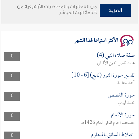
من الفعاليات والمحاضرات الأرشيفية من
المزيد
وأمنهم من خوف 9
خدمة البث المباشر
سلسلة محاضرات نفحات رمضانية 1444هـ
الأكثر استماعا لهذا الشهر
صفة صلاة النبي (4)
0
محمد ناصر الدين الألباني
تفسير سورة النور (تابع) [6 - 10]
0
أحمد حطيبة
سورة القصص
0
محمد أيوب
سورة الأنعام
0
مصحف الحرم المكي لعام 1426هـ
اختلاط السائق بالمحارم
0