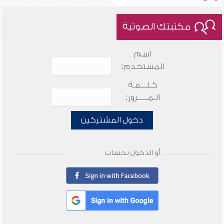
مكتبتك الصوتية
اسم
المستخدم:
كـلـــمـة
الـمـــــرور:
دخول المشتركين
أو الدخول بحساب