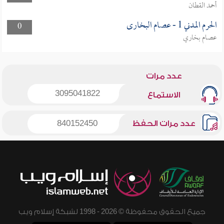
أحمد القطان
الحرم المدني 1 - عصام البخارى
0
عصام بخاري
عدد مرات
3095041822
الاستماع
عدد مرات الحفظ
840152450
جميع الحقوق محفوظة © 2026 - 1998 لشبكة إسلام ويب