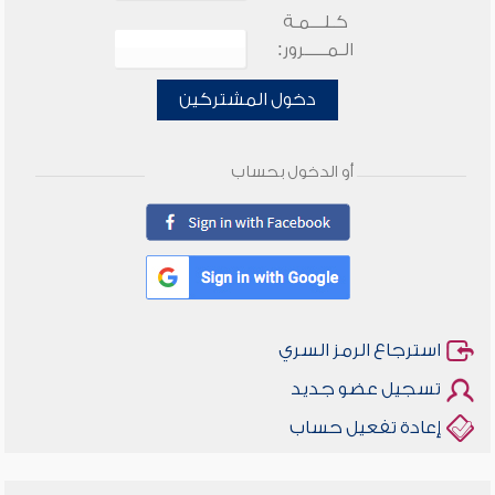
كـلـــمـة
الـمـــــرور:
دخول المشتركين
أو الدخول بحساب
استرجاع الرمز السري
تسجيل عضو جديد
إعادة تفعيل حساب