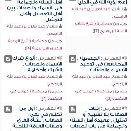
زعم رؤية الله في الدنيا
أهل السنة والجماعة
في الأسماء والصفات بين
للشيخ:
عبد العزيز بن عبد الله
أهل التعطيل وأهل
الراجحي
التمثيل
جزء من محاضرة ( شرح كتاب
للشيخ:
عبد العزيز بن عبد الله
السنة للبربهاري [7])
الراجحي
جزء من محاضرة ( شرح الوصية
الكبرى لابن تيمية [4])
الفهرس:
الجهمية ,
الفهرس:
أنواع شرك
المخالفون في توحيد
الأسماء والصفات ,
الأسماء والصفات
الشرك وأحكامه
للشيخ:
عبد العزيز بن عبد الله
للشيخ:
عبد العزيز بن عبد الله
الراجحي
الراجحي
جزء من محاضرة ( دروس في
جزء من محاضرة ( دروس في
العقيدة [3])
العقيدة [7])
الفهرس:
إثبات
الفهرس:
أول من
الصفات بلا تشبيه أو
تكلم في نفي
تمثيل , عقيدة أهل السنة
الصفات , نشأة الفرق
والجماعة في باب الصفات
وصفات الفرقة الناجية