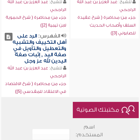
للشيخ:
عبد العزيز بن عبد الله
للشيخ:
عبد العزيز بن عبد الله
الراجحي
الراجحي
جزء من محاضرة ( شرح عقيدة
جزء من محاضرة ( شرح الحموية
السلف وأصحاب الحديث
لابن تيمية [2])
للصابوني [3])
الفهرس:
الرد على
أهل التكييف والتشبيه
والتعطيل والتأويل في
صفة اليد , إثبات صفة
اليدين لله عز وجل
للشيخ:
عبد العزيز بن عبد الله
الراجحي
جزء من محاضرة ( شرح الاقتصاد
في الاعتقاد للمقدسي [5])
مكتبتك الصوتية
اسم
المستخدم: