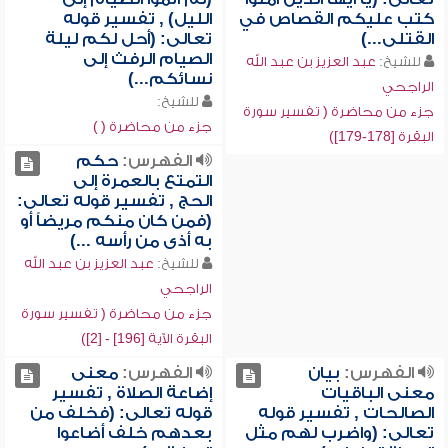
كتب عليكم القصاص في
الليل) , تفسير قوله
القتلى...)
تعالى: (أحل لكم ليلة
الصيام الرفث إلى
للشيخ:
عبد العزيز بن عبد الله
نسائكم...)
الراجحي
للشيخ:
جزء من محاضرة ( تفسير سورة
جزء من محاضرة ( )
البقرة [178-179])
الفهرس:
حكم
التمتع بالعمرة إلى
الحج , تفسير قوله تعالى:
(فمن كان منكم مريضاً أو
به أذى من رأسه ...)
للشيخ:
عبد العزيز بن عبد الله
الراجحي
جزء من محاضرة ( تفسير سورة
البقرة الآية [196] - [2])
الفهرس:
بيان
الفهرس:
معنى
معنى الباقيات
إضاعة الصلاة , تفسير
الصالحات , تفسير قوله
قوله تعالى: (فخلف من
تعالى: (واضرب لهم مثل
بعدهم خلف أضاعوا