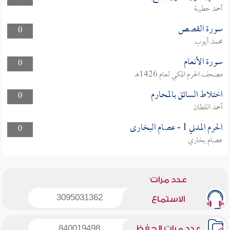
أحمد حطيبة
سورة القصص
0
محمد أيوب
سورة الأنعام
0
مصحف الحرم المكي لعام 1426هـ
اختلاط السائق بالمحارم
0
أحمد القطان
الحرم المدني 1 - عصام البخارى
0
عصام بخاري
عدد مرات
3095031362
الاستماع
عدد مرات الحفظ
840019498