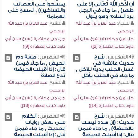
أن أذكر الله تعالى إلا على
يمسحوا على العصائب
طهر) , ما جاء في الرجل
والتساخين) , المسح على
يرد السلام وهو يبول
العمامة
للشيخ:
عبد العزيز بن عبد الله
للشيخ:
عبد العزيز بن عبد الله
الراجحي
الراجحي
جزء من محاضرة ( شرح سنن أبي
جزء من محاضرة ( شرح سنن أبي
داود كتاب الطهارة [2])
داود كتاب الطهارة [9])
الفهرس:
شرح
الفهرس:
صفة دم
حديث عائشة في
الحيض , ما جاء فيمن
غسل الجنب يديه للأكل ,
قال: إذا أقبلت الحيضة
ما جاء في الجنب يأكل
تدع الصلاة
للشيخ:
عبد العزيز بن عبد الله
للشيخ:
عبد العزيز بن عبد الله
الراجحي
الراجحي
جزء من محاضرة ( شرح سنن أبي
جزء من محاضرة ( شرح سنن أبي
داود كتاب الطهارة [14])
داود كتاب الطهارة [18])
الفهرس:
شرح
الفهرس:
الكلام
حديث: (إن هذه ليست
على بعض روايات
بالحيضة) , ما جاء فيمن
الحديث , ما جاء فيمن
قال: إذا أقبلت الحيضة
قال: إذا أقبلت الحيضة