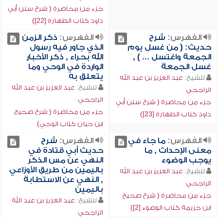
جزء من محاضرة ( شرح سنن أبي
داود كتاب الطهارة [22])
الفهرس:
شرح
الفهرس:
ذكر الزمن
حديث: ( من غسل يوم
الذي جاور فيه رسول
الجمعة واغتسل ... ) ,
الله بحراء , ذكر الأخبار
غسل الجمعة
الواردة في الوحي وما
يتعلق به
للشيخ:
عبد العزيز بن عبد الله
للشيخ:
عبد العزيز بن عبد الله
الراجحي
الراجحي
جزء من محاضرة ( شرح سنن أبي
جزء من محاضرة ( شرح صحيح
داود كتاب الطهارة [23])
ابن حبان كتاب الوحي)
الفهرس:
ما جاء في
الفهرس:
شرح
معنى الإحداث , ما
حديث أبي قتادة في
يوجب الوضوء
النهي عن مس الذكر
باليمين من طريق الأوزاعي
للشيخ:
عبد العزيز بن عبد الله
, النهي عن الاستطابة
الراجحي
باليمين
جزء من محاضرة ( شرح صحيح
للشيخ:
عبد العزيز بن عبد الله
ابن خزيمة كتاب الوضوء [2])
الراجحي