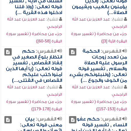
قوله تعالى: (الذين
السلف في الآية , تفسير
يؤمنون بالغيب ويقيمون
قوله تعالى: (وإذ قلنا
الصلاة...)
ادخلوا هذه القرية ...)
للشيخ:
عبد العزيز بن عبد الله
للشيخ:
عبد العزيز بن عبد الله
الراجحي
الراجحي
جزء من محاضرة ( تفسير سورة
جزء من محاضرة ( تفسير سورة
البقرة الآية [3])
البقرة [58-60])
الفهرس:
الحكمة
الفهرس:
حكم
من تعدد زوجات
انتظار بلوغ الصغير في
الرسول عليه الصلاة
إنفاذ القصاص , تفسير
والسلام , تفسير قوله
قوله تعالى: (يا أيها الذين
تعالى: (ولنبلونكم بشيء
آمنوا كتب عليكم
من الخوف والجوع ...)
القصاص في القتلى...)
للشيخ:
عبد العزيز بن عبد الله
للشيخ:
عبد العزيز بن عبد الله
الراجحي
الراجحي
جزء من محاضرة ( تفسير سورة
جزء من محاضرة ( تفسير سورة
البقرة [153-157])
البقرة [178-179])
الفهرس:
حكم عفو
الفهرس:
بيان
النساء , تفسير قوله
معنى قوله تعالى:
تعالى: (يا أيها الذين آمنوا
(ثم أتموا الصيام إلى