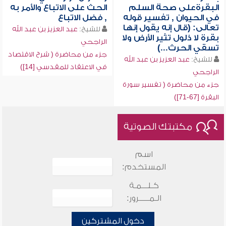
البقرةعلى صحة السلم
الحث على الاتباع والأمر به
في الحيوان , تفسير قوله
, فضل الاتباع
تعالى: (قال إنه يقول إنها
للشيخ:
عبد العزيز بن عبد الله
بقرة لا ذلول تثير الأرض ولا
الراجحي
تسقي الحرث...)
جزء من محاضرة ( شرح الاقتصاد
للشيخ:
عبد العزيز بن عبد الله
في الاعتقاد للمقدسي [14])
الراجحي
جزء من محاضرة ( تفسير سورة
البقرة [67-71])
مكتبتك الصوتية
اسم
المستخدم:
كـلـــمـة
الـمـــــرور:
دخول المشتركين