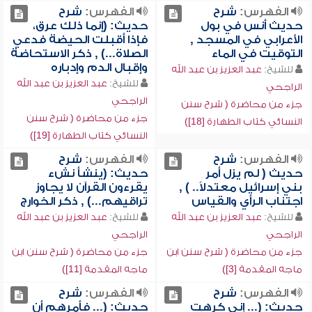
الفهرس:
شرح
الفهرس:
شرح
حديث أنس في بول
حديث: (إنما ذلك عرق،
الأعرابي في المسجد ,
فإذا أقبلت الحيضة فدعي
التوقيت في الماء
الصلاة...) , ذكر الاستحاضة
وإقبال الدم وإدباره
للشيخ:
عبد العزيز بن عبد الله
للشيخ:
عبد العزيز بن عبد الله
الراجحي
الراجحي
جزء من محاضرة ( شرح سنن
جزء من محاضرة ( شرح سنن
النسائي كتاب الطهارة [18])
النسائي كتاب الطهارة [19])
الفهرس:
شرح
الفهرس:
شرح
حديث ( لم يزل أمر
حديث: (ينشأ نشء
بني إسرائيل معتدلاً.. ) ,
يقرءون القرآن لا يجاوز
اجتناب الرأي والقياس
تراقيهم...) , ذكر الخوارج
للشيخ:
عبد العزيز بن عبد الله
للشيخ:
عبد العزيز بن عبد الله
الراجحي
الراجحي
جزء من محاضرة ( شرح سنن ابن
جزء من محاضرة ( شرح سنن ابن
ماجه المقدمة [3])
ماجه المقدمة [11])
الفهرس:
شرح
الفهرس:
شرح
حديث: (... إني كرهت
حديث: (... فأمرهم أن