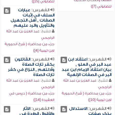
للصابوني [15])
للصابوني [7])
الفهرس:
عبارات
السلف في إثبات
الصفات , أهل التجهيل
والتأويل والرد عليهم
للشيخ:
عبد العزيز بن عبد الله
الراجحي
جزء من محاضرة ( شرح الحموية
لابن تيمية [4])
الفهرس:
اعتقاد ابن
الفهرس:
القائلون
عبد البر في العلو ,
بكفر تارك الصلاة
بيان اعتقاد الإمام ابن عبد
وأدلتهم , النزاع في كفر
البر في الصفات الإلهية
تارك الصلاة
للشيخ:
عبد العزيز بن عبد الله
للشيخ:
عبد العزيز بن عبد الله
الراجحي
الراجحي
جزء من محاضرة ( شرح الحموية
جزء من محاضرة ( دروس في
لابن تيمية [10])
العقيدة [14])
الفهرس:
الاستدلال
الفهرس:
الآثار
بذكر صفات
والأقوال الواردة في