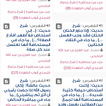
جزء من محاضرة ( شرح جامع
الراجحي
الترمذي أبواب الطهارة [8])
جزء من محاضرة ( شرح جامع
الترمذي أبواب الطهارة [9])
الفهرس:
شرح
الفهرس:
شرح
حديث: (إذا جاوز الختان
حديث: (.. إني
الختان فقد وجب الغسل
أستحاض فلا أطهر، أفأدع
...) , ما جاء في التقاء
الصلاة؟...) , ما جاء في
الختانين
المستحاضة أنها تغتسل
عند كل صلاة
للشيخ:
عبد العزيز بن عبد الله
للشيخ:
عبد العزيز بن عبد الله
الراجحي
الراجحي
جزء من محاضرة ( شرح جامع
جزء من محاضرة ( شرح جامع
الترمذي أبواب الطهارة [10])
الترمذي أبواب الطهارة [12])
الفهرس:
شرح
الفهرس:
شرح
حديث: (كنت
حديث عائشة: (كان
أستحاض حيضة كثيرة
رسول الله إذا حضت يأمرني
شديدة….) , ما جاء في
أن أتزر ثم يباشرني) , ما
المستحاضة أنها تجمع
جاء في مباشرة الحائض
بين الصلاتين بغسل واحد
للشيخ:
عبد العزيز بن عبد الله