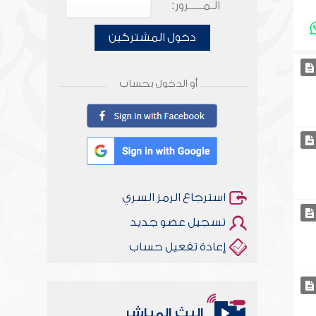
الـمـــــرور:
دخول المشتركين
أو الدخول بحساب
استرجاع الرمز السري
تسجيل عضو جديد
إعادة تفعيل حساب
البث المباشر