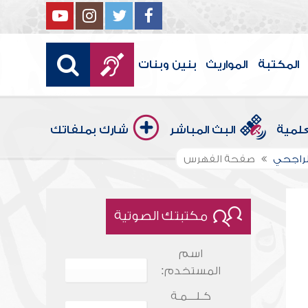
المكتبة
المواريث
بنين وبنات
علمية
البث المباشر
شارك بملفاتك
 الراجحي
صفحة الفهرس
مكتبتك الصوتية
اسم
المستخدم:
كـلـــمـة