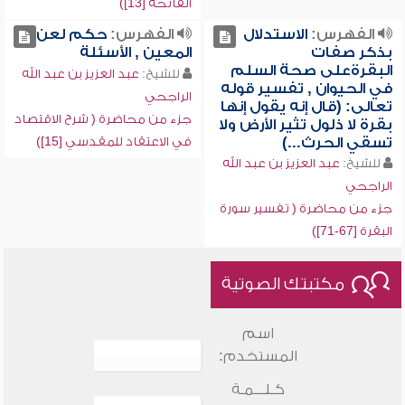
الفاتحة [13])
الفهرس:
الاستدلال
الفهرس:
حكم لعن
بذكر صفات
المعين , الأسئلة
البقرةعلى صحة السلم
للشيخ:
عبد العزيز بن عبد الله
في الحيوان , تفسير قوله
الراجحي
تعالى: (قال إنه يقول إنها
جزء من محاضرة ( شرح الاقتصاد
بقرة لا ذلول تثير الأرض ولا
تسقي الحرث...)
في الاعتقاد للمقدسي [15])
للشيخ:
عبد العزيز بن عبد الله
الراجحي
جزء من محاضرة ( تفسير سورة
البقرة [67-71])
مكتبتك الصوتية
اسم
المستخدم:
كـلـــمـة