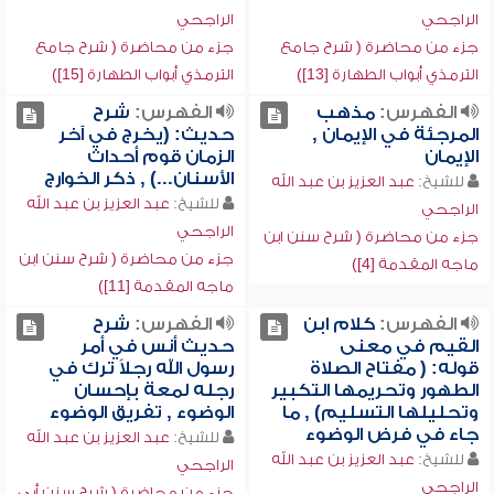
الراجحي
الراجحي
جزء من محاضرة ( شرح جامع
جزء من محاضرة ( شرح جامع
الترمذي أبواب الطهارة [13])
الترمذي أبواب الطهارة [15])
الفهرس:
مذهب
الفهرس:
شرح
المرجئة في الإيمان ,
حديث: (يخرج في آخر
الإيمان
الزمان قوم أحداث
الأسنان...) , ذكر الخوارج
للشيخ:
عبد العزيز بن عبد الله
للشيخ:
عبد العزيز بن عبد الله
الراجحي
الراجحي
جزء من محاضرة ( شرح سنن ابن
جزء من محاضرة ( شرح سنن ابن
ماجه المقدمة [4])
ماجه المقدمة [11])
الفهرس:
كلام ابن
الفهرس:
شرح
القيم في معنى
حديث أنس في أمر
قوله: ( مفتاح الصلاة
رسول الله رجلاً ترك في
الطهور وتحريمها التكبير
رجله لمعة بإحسان
وتحليلها التسليم) , ما
الوضوء , تفريق الوضوء
جاء في فرض الوضوء
للشيخ:
عبد العزيز بن عبد الله
للشيخ:
عبد العزيز بن عبد الله
الراجحي
الراجحي
جزء من محاضرة ( شرح سنن أبي