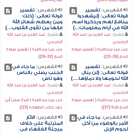
الفهرس:
تفسير
الفهرس:
تفسير
قوله تعالى: (ليشهدوا
قوله تعالى: (ذلك
منافع لهم ويذكروا اسم
ومن يعظم شعائر الله
الله في أيام معلومات...)
فإنها من تقوى القلوب...)
للشيخ:
عبد العزيز بن عبد الله
للشيخ:
عبد العزيز بن عبد الله
الراجحي
الراجحي
جزء من محاضرة ( تفسير سورة
جزء من محاضرة ( تفسير سورة
الحج [26-31])
الحج [32-35])
الفهرس:
تفسير
الفهرس:
ما جاء في
قوله تعالى: (لن ينال
الجنب يصلي بالناس
الله لحومها ولا دماؤها....)
وهو ناس
للشيخ:
عبد العزيز بن عبد الله
للشيخ:
عبد العزيز بن عبد الله
الراجحي
الراجحي
جزء من محاضرة ( تفسير سورة
جزء من محاضرة ( شرح سنن أبي
الحج الآية [37])
داود كتاب الطهارة [15])
الفهرس:
ما جاء في
الفهرس:
الآثار
الأمر بالوضوء من أكل
المترتبة على خلاف
لحوم الإبل
مرجئة الفقهاء في