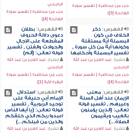
الراجحي
جزء من محاضرة ( تفسير سورة
جزء من محاضرة ( تفسير سورة
الفاتحة [3])
الفاتحة [4])
الفهرس:
ذكر
الفهرس:
بطلان
الخلاف في كون
دعوى دلالة الحروف
البسملة آية مستقلة
المقطعة على الآجال
وكونها آية من كل سورة ,
والحوادث والفتن , تفسير
تفسير البسملة وأحكامها
قوله تعالى: (ألم)
للشيخ:
عبد العزيز بن عبد الله
للشيخ:
عبد العزيز بن عبد الله
الراجحي
الراجحي
جزء من محاضرة ( تفسير سورة
جزء من محاضرة ( تفسير سورة
الفاتحة [4])
البقرة الآية [1])
الفهرس:
معنى
الفهرس:
استدلال
الإيمان عند أهل السنة
الإمام أبي حنيفة على
وغيرهم , تفسير قوله
توحيد الربوبية , تفسير
تعالى: (الذين يؤمنون
قوله تعالى: (يا أيها الناس
بالغيب ويقيمون
اعبدوا ربكم الذي خلقكم
الصلاة...)
والذين من قبلكم...)
للشيخ:
عبد العزيز بن عبد الله
للشيخ:
عبد العزيز بن عبد الله