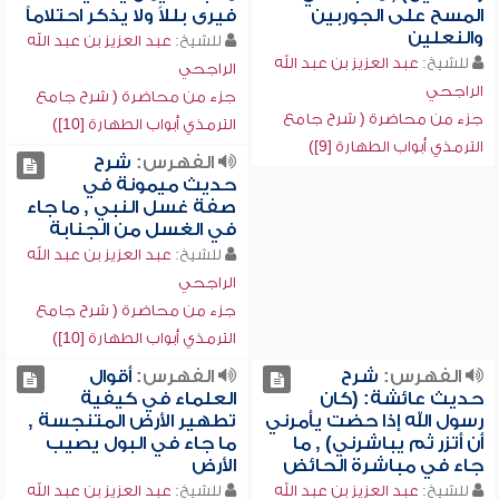
المسح على الجوربين
فيرى بللاً ولا يذكر احتلاماً
والنعلين
للشيخ:
عبد العزيز بن عبد الله
للشيخ:
عبد العزيز بن عبد الله
الراجحي
الراجحي
جزء من محاضرة ( شرح جامع
جزء من محاضرة ( شرح جامع
الترمذي أبواب الطهارة [10])
الترمذي أبواب الطهارة [9])
الفهرس:
شرح
حديث ميمونة في
صفة غسل النبي , ما جاء
في الغسل من الجنابة
للشيخ:
عبد العزيز بن عبد الله
الراجحي
جزء من محاضرة ( شرح جامع
الترمذي أبواب الطهارة [10])
الفهرس:
شرح
الفهرس:
أقوال
حديث عائشة: (كان
العلماء في كيفية
رسول الله إذا حضت يأمرني
تطهير الأرض المتنجسة ,
أن أتزر ثم يباشرني) , ما
ما جاء في البول يصيب
جاء في مباشرة الحائض
الأرض
للشيخ:
عبد العزيز بن عبد الله
للشيخ:
عبد العزيز بن عبد الله