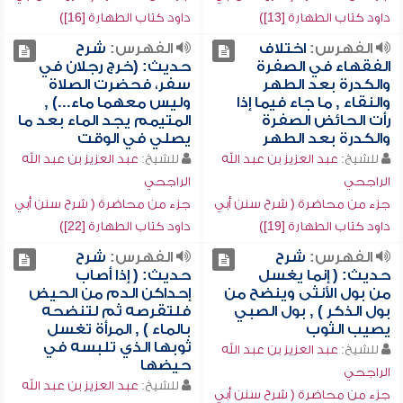
داود كتاب الطهارة [13])
داود كتاب الطهارة [16])
الفهرس:
اختلاف
الفهرس:
شرح
الفقهاء في الصفرة
حديث: (خرج رجلان في
والكدرة بعد الطهر
سفر، فحضرت الصلاة
والنقاء , ما جاء فيما إذا
وليس معهما ماء...) ,
رأت الحائض الصفرة
المتيمم يجد الماء بعد ما
والكدرة بعد الطهر
يصلي في الوقت
للشيخ:
عبد العزيز بن عبد الله
للشيخ:
عبد العزيز بن عبد الله
الراجحي
الراجحي
جزء من محاضرة ( شرح سنن أبي
جزء من محاضرة ( شرح سنن أبي
داود كتاب الطهارة [19])
داود كتاب الطهارة [22])
الفهرس:
شرح
الفهرس:
شرح
حديث: ( إنما يغسل
حديث: ( إذا أصاب
من بول الأنثى وينضح من
إحداكن الدم من الحيض
بول الذكر ) , بول الصبي
فلتقرصه ثم لتنضحه
يصيب الثوب
بالماء ) , المرأة تغسل
ثوبها الذي تلبسه في
للشيخ:
عبد العزيز بن عبد الله
حيضها
الراجحي
للشيخ:
عبد العزيز بن عبد الله
جزء من محاضرة ( شرح سنن أبي