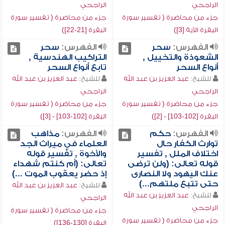
الراجحي
الراجحي
جزء من محاضرة ( تفسير سورة
جزء من محاضرة ( تفسير سورة
البقرة الآية [3])
البقرة [21-22])
الفهرس:
سحر
الفهرس:
سحر
الشعوذة والتخييل ,
التراكيب الهندسية ,
أنواع السحر
تابع أنواع السحر
للشيخ:
عبد العزيز بن عبد الله
للشيخ:
عبد العزيز بن عبد الله
الراجحي
الراجحي
جزء من محاضرة ( تفسير سورة
جزء من محاضرة ( تفسير سورة
البقرة [102-103] - [2])
البقرة [102-103] - [3])
الفهرس:
حكم
الفهرس:
مذاهب
توارث الكفار حال
العلماء في ميراث الجد
اختلاف الملل , تفسير
والأخوة , تفسير قوله
قوله تعالى: (ولن ترضى
تعالى: (أم كنتم شهداء
عنك اليهود ولا النصارى
إذ حضر يعقوب الموت ...)
حتى تتبع ملتهم...)
للشيخ:
عبد العزيز بن عبد الله
للشيخ:
عبد العزيز بن عبد الله
الراجحي
الراجحي
جزء من محاضرة ( تفسير سورة
جزء من محاضرة ( تفسير سورة
البقرة [130-136])