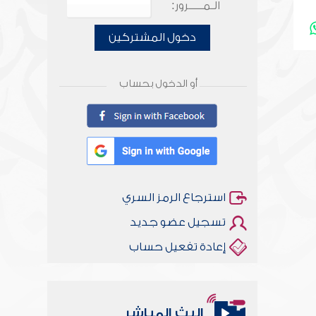
الـمـــــرور:
دخول المشتركين
أو الدخول بحساب
استرجاع الرمز السري
تسجيل عضو جديد
إعادة تفعيل حساب
البث المباشر