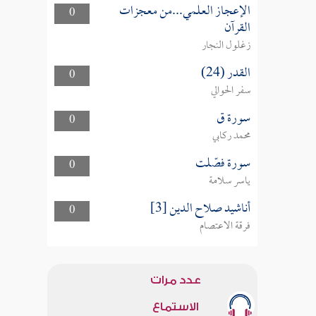
الإعجاز العلمي...من معجزات
0
القرآن
زغلول النجار
القدر (24)
0
سفر الحوالي
سورة ق
0
محمد ركابي
سورة فصّلت
0
ياسر سلامة
أناشيد صلاح الدين [3]
0
فرقة الاعتصام
عدد مرات
الاستماع