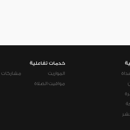
ية
خدمات تفاعلية
داة
المواريث
مشاركات ال
مواقيت الصلاة
رة
ة
عشر