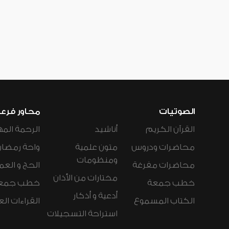
الصوتيات
محاور فرع
القرآن الكريم
أناشيد
الرحمة المه
محاضرات ودروس
متون علمية
واحة رمضان
ومنظومات
محاضرات مفرغة
الحج و العم
مختارات من الأذان
خطب جمعة
خطب جمع
أدعية و أذكار
الكتاب المسموع
القراءات ال
استراحة التسجيلات