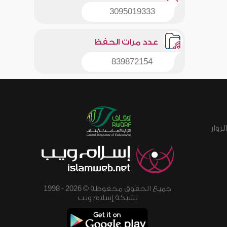
3095019333
عدد مرات الحفظ
839872154
زوار
جميع الحقوق محفوظة © 2026 - 1998
لشبكة إسلام ويب