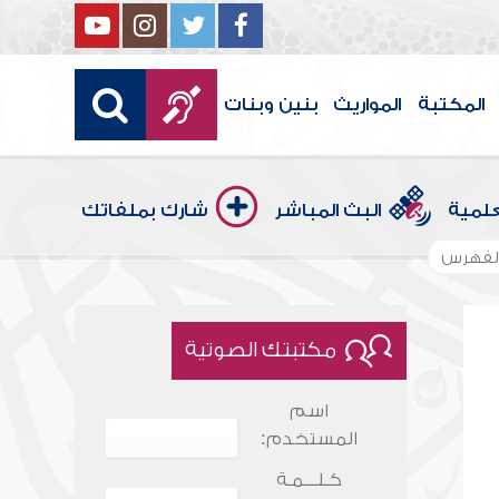
المكتبة
المواريث
بنين وبنات
علمية
البث المباشر
شارك بملفاتك
لفهرس
مكتبتك الصوتية
اسم
المستخدم:
كـلـــمـة