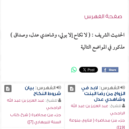
صفحة الفهرس
الحديث الشريف : ( لا نكاح إلا بولي، وشاهدي عدل، وصداق )
مذكور في المواضع التالية
الفهرس:
لابد في
الفهرس:
بيان
الزواج من رضا البنت
شروط النكاح
وشاهدي عدل
للشيخ:
عبد العزيز بن عبد الله
للشيخ:
عبد العزيز بن عبد الله
الراجحي
الراجحي
جزء من محاضرة ( شرح كتاب
جزء من محاضرة ( فتاوى منوعة
السنة للبربهاري [7])
[19])