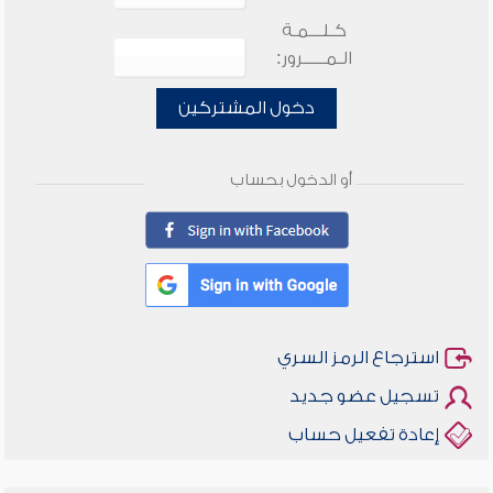
كـلـــمـة
الـمـــــرور:
دخول المشتركين
أو الدخول بحساب
استرجاع الرمز السري
تسجيل عضو جديد
إعادة تفعيل حساب