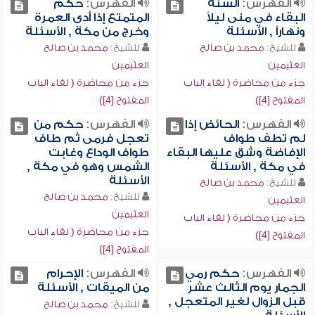
الفهرس:
السنة
الفهرس:
حكم
البقاء في منى ليلاً
المتمتع إذا أدى العمرة
ونهاراً , الأسئلة
وخرج من مكة , الأسئلة
للشيخ:
محمد بن صالح
للشيخ:
محمد بن صالح
العثيمين
العثيمين
جزء من محاضرة ( لقاء الباب
جزء من محاضرة ( لقاء الباب
المفتوح [4])
المفتوح [4])
الفهرس:
الحائض إذا
الفهرس:
حكم من
لم تطف طواف
تعجل فرمى ثم طاف
الإفاضة وشق عليها البقاء
طواف الوداع وغابت
في مكة , الأسئلة
الشمس وهو في مكة ,
الأسئلة
للشيخ:
محمد بن صالح
للشيخ:
محمد بن صالح
العثيمين
العثيمين
جزء من محاضرة ( لقاء الباب
جزء من محاضرة ( لقاء الباب
المفتوح [4])
المفتوح [4])
الفهرس:
حكم رمي
الفهرس:
الإحرام
الجمار يوم الثالث عشر
من الميقات , الأسئلة
قبل الزوال لغير المتعجل ,
للشيخ:
محمد بن صالح