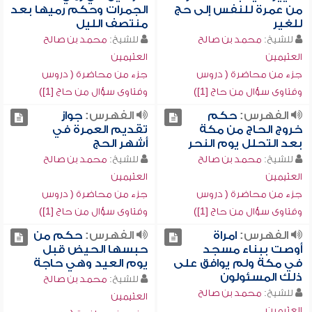
من عمرة للنفس إلى حج
الجمرات وحكم رميها بعد
للغير
منتصف الليل
للشيخ:
محمد بن صالح
للشيخ:
محمد بن صالح
العثيمين
العثيمين
جزء من محاضرة ( دروس
جزء من محاضرة ( دروس
وفتاوى سؤال من حاج [1])
وفتاوى سؤال من حاج [1])
الفهرس:
حكم
الفهرس:
جواز
خروج الحاج من مكة
تقديم العمرة في
بعد التحلل يوم النحر
أشهر الحج
للشيخ:
محمد بن صالح
للشيخ:
محمد بن صالح
العثيمين
العثيمين
جزء من محاضرة ( دروس
جزء من محاضرة ( دروس
وفتاوى سؤال من حاج [1])
وفتاوى سؤال من حاج [1])
الفهرس:
امراة
الفهرس:
حكم من
أوصت ببناء مسجد
حبسها الحيض قبل
في مكة ولم يوافق على
يوم العيد وهي حاجة
ذلك المسئولون
للشيخ:
محمد بن صالح
للشيخ:
محمد بن صالح
العثيمين
العثيمين