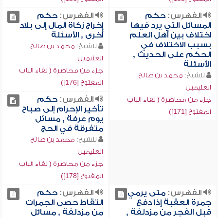
الفهرس:
حكم
الفهرس:
حكم
المسائل التي يرد فيها
إخراج زكاة المال إلى بلاد
اختلاف بين أهل العلم
أخرى , الأسئلة
بسبب الاختلاف في
للشيخ:
محمد بن صالح
الحكم على الحديث ,
العثيمين
الأسئلة
جزء من محاضرة ( لقاء الباب
للشيخ:
محمد بن صالح
المفتوح [176])
العثيمين
الفهرس:
حكم
جزء من محاضرة ( لقاء الباب
تأخير الإحرام إلى صباح
المفتوح [171])
يوم عرفة , مسائل
متفرقة في الحج
للشيخ:
محمد بن صالح
العثيمين
جزء من محاضرة ( لقاء الباب
المفتوح [178])
الفهرس:
متى يرمي
الفهرس:
حكم
جمرة العقبة إذا دفع
التقاط حصى الجمرات
قبل الفجر من مزدلفة ,
من مزدلفة , مسائل