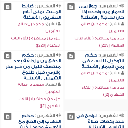
الفهرس:
جواز رمي
الفهرس:
ضابط
الجمار مرة واحدة إذا
المبيت بمنى أيام
كان لحاجة , الأسئلة
التشريق , الأسئلة
للشيخ:
محمد بن صالح
للشيخ:
محمد بن صالح
العثيمين
العثيمين
جزء من محاضرة ( لقاء الباب
جزء من محاضرة ( لقاء الباب
المفتوح [229])
المفتوح [229])
الفهرس:
حكم
الفهرس:
حكم
التوكيل للنساء في
الدفع من مزدلفة بعد
رمي الجمار , الأسئلة
منتصف الليل من غير عذر
والرمي قبل طلوع
للشيخ:
محمد بن صالح
الشمس , الأسئلة
العثيمين
للشيخ:
محمد بن صالح
جزء من محاضرة ( اللقاء
العثيمين
الشهري [2])
جزء من محاضرة ( اللقاء
الشهري [2])
الفهرس:
الراجح في
الفهرس:
حكم
عدد ركعات صلاة
الذهاب إلى الحج مع
التراويح , الأسئلة
الأم مع وجود الدَّين ,