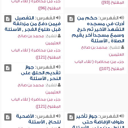
جزء من محاضرة ( لقاء الباب
المفتوح [93])
المفتوح [96])
الفهرس:
حكم من
الفهرس:
التفصيل
أدرك في مسجده
فيمن دفع من مزدلفة
التشهد الأخير ثم خرج
قبل طلوع الفجر , الأسئلة
وسمع مسجداً آخر يقيم
للشيخ:
محمد بن صالح
الصلاة , الأسئلة
العثيمين
للشيخ:
محمد بن صالح
جزء من محاضرة ( لقاء الباب
العثيمين
المفتوح [121])
جزء من محاضرة ( لقاء الباب
الفهرس:
جواز
المفتوح [107])
تقديم الحلق على
النحر , الأسئلة
للشيخ:
محمد بن صالح
العثيمين
جزء من محاضرة ( لقاء الباب
المفتوح [121])
الفهرس:
جواز تأخير
الفهرس:
الأضحية
طواف الإفاضة حتى
للحاج , الأسئلة
النزول من منى , الأسئلة