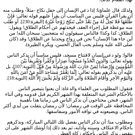
ولذلك قال علماؤنا: إذا دعي الإنسان إلى حفل نكاح -مثلاً- وطلب منه
أن يقرأ القرآن فليس من المناسب أن يقرأ عليهم قوله تعالى:
فَإِنْ
طَلَّقَهَا فَلا تَحِلُّ لَهُ مِنْ بَعْدُ حَتَّى تَنكِحَ زَوْجاً غَيْرَهُ
[البقرة:230]. أو طلب
منه موعظة قبل إجراء العقد، فيحدثهم عن أحكام الطلاق! ويقول:
الطلاق: كذا وكذا! فالناس سيقولون له متعجبين: سبحان الله! من
أين جاء هذا الإنسان؟ نحن في زواج ويحدثنا عن الطلاق! وقد (
كان
صلى الله عليه وسلم يحب الفأل الحسن، ويكره الطيرة
).
قالوا: ولو دعي إنسان لافتتاح مسجد، فليس مناسباً أن يذكر الناس
بقوله تعالى:
وَالَّذِينَ اتَّخَذُوا مَسْجِداً ضِرَاراً وَكُفْراً وَتَفْرِيقاً بَيْنَ
الْمُؤْمِنِينَ وَإِرْصَاداً لِمَنْ حَارَبَ اللَّهَ وَرَسُولَهُ مِنْ قَبْلُ
[التوبة:107]، بل
عليه أن يذكرهم بقوله تعالى:
إِنَّمَا يَعْمُرُ مَسَاجِدَ اللَّهِ مَنْ آمَنَ بِاللَّهِ
وَالْيَوْمِ الآخِرِ وَأَقَامَ الصَّلاةَ وَآتَى الزَّكَاةَ وَلَمْ يَخْشَ إِلاَّ اللَّهَ
[التوبة:18].
فنقول: المطلوب من العلماء والدعاة: أن يعنوا بتبصير الناس
بالأحكام الشرعية المتعلقة بهذا الشهر الكريم قبل قدومه وفي أثناء
الشهر، فنحن محتاجون أن نذكر الناس في زماننا هذا بأهمية
المحافظة على الوقت في رمضان؛ لأن رمضان يتفلت من أيدي أكثر
الناس، ويضيعونه في توافه الأمور وسفاسفها.
ومطلوب منا: أن نذكر الناس بفضل تلك الليالي المباركة، ونذكرهم
بأحكام الاعتكاف وسننه وآدابه، ثم بعد ذلك إذا أوشك الشهر على أن
ينقضي نذكر الناس بأحكام زكاة الفطر.