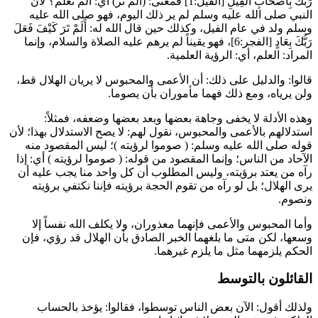
رَبُّكَ بِأَصْحَابِ الْفِيلِ
[الفيل:1] فمعنى: (ألم تر) أي: ألم تعلم؟ لأن
النبي صلى الله عليه وسلم لم ير ذلك اليوم، فهو صلى الله عليه
وسلم ولد في عام الفيل، وكذلك حين قال الله له:
أَلَمْ تَرَ كَيْفَ فَعَلَ
رَبُّكَ بِعَادٍ
[الفجر:6]، فهو يقيناً لم يرهم عليه الصلاة والسلام، وإنما
المراد: العلم، أي: الرؤية العلمية.
قالوا: والدليل على ذلك: أن الأعمى والمحبوس لا يريان الهلال قط،
ولن يرياه، ومع ذلك فهما مأموران بأن يصوما.
وهذه الأدلة لا يخفى وجاهة بعضها وبعد بعضها وضعفه، فمثلاً:
استدلالهم بالأعمى والمحبوس، نقول لهم: لا يصح الاستدلال بهذا؛ لأن
قوله صلى الله عليه وسلم: (
صوموا لرؤيته
)؛ ليس المقصود منه
الآحاد من الناس؛ وإنما المقصود من قوله: (
صوموا لرؤيته
) أي: إذا
رآه من يعتد برؤيته، وليس المطلوب أن كل واحد منا يجب عليه أن
يرى الهلال؛ بل لو رآه من تقوم الحجة برؤيته فإننا نكتفي برؤيته
ونصوم.
وأما المحبوس والأعمى فإنهما معذوران، ولا يكلف الله نفساً إلا
وسعها، لكن متى ما بلغهما الخبر الصادق بأن الهلال قد رؤي، فإن
الحكم يلزمهما مثل ما يلزم غيرهما.
القائلون بالتوسط
ولذلك أقول: الآن بعض الناس توسطوا، فقالوا: يؤخذ بالحساب