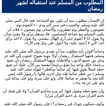
المطلوب من المسلم عند استقباله لشهر
رمضان
إن الإنسان مطلوب منه أن يكون مع الجماعة؛ فقد قال النبي صلى
الله عليه وسلم -والحديث في سنن
الترمذي
-: (
الصوم يوم
تصومون، والفطر يوم تفطرون، والأضحى يوم تضحون
)، فلابد أن
يكون المسلم مع جماعة المسلمين، فلا يستقل برأي ولا ينفرد بحال،
ولا يقول: أنا لا أصوم حتى أرى الهلال بنفسي، ولا يقول: لا آخذ برأي
أحد؛ لأني لا أعتمد عليه، ولا أعول على مثل هذه الآراء.
وختاماً أقول: بأنه مطلوب منا أن نقتدي برسول الله صلى الله عليه
وسلم، فنتهيأ لاستقبال رمضان أولاً: بتوبة نصوح؛ فنتوب إلى الله عز
وجل من جميع الذنوب والخطايا، ونتهيأ لاستقبال رمضان بأن نضع
برنامجاً، فكل واحد منا يضع برنامجاً لنفسه من الآن، عليك أن تضع
خطة فمثلاً تقول فيها: كم صائماً سأفطر؟ لقوله صلى الله عليه
وسلم: (
من فطّر صائماً فله مثل أجره. قالوا: يا رسول الله، ليس
كلنا يجد ما يفطر به صائماً، قال: ولو على تمرة، ولو على مذقة لبن،
ولو على جرعة ماء
).
وأن تضع خطة وتقول فيها: كم مرة سأختم القرآن؟ ولا يكن همك أن
تختم القرآن مرة، بل اختم القرآن مراراً.
وكيف سيكون جودك في رمضان؟ (
فإن رسول الله صلى الله عليه