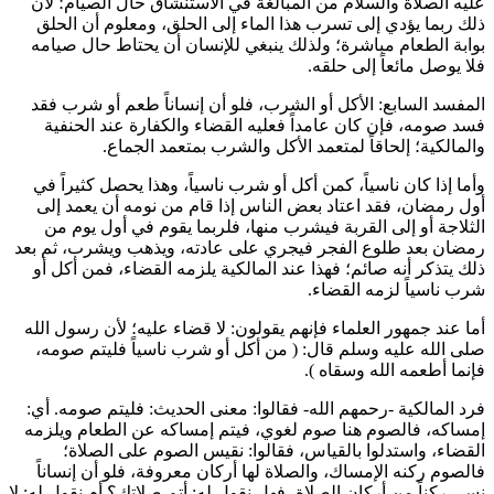
عليه الصلاة والسلام من المبالغة في الاستنشاق حال الصيام؛ لأن
ذلك ربما يؤدي إلى تسرب هذا الماء إلى الحلق، ومعلوم أن الحلق
بوابة الطعام مباشرة؛ ولذلك ينبغي للإنسان أن يحتاط حال صيامه
فلا يوصل مائعاً إلى حلقه.
المفسد السابع: الأكل أو الشرب، فلو أن إنساناً طعم أو شرب فقد
فسد صومه، فإن كان عامداً فعليه القضاء والكفارة عند الحنفية
والمالكية؛ إلحاقاً لمتعمد الأكل والشرب بمتعمد الجماع.
وأما إذا كان ناسياً، كمن أكل أو شرب ناسياً، وهذا يحصل كثيراً في
أول رمضان، فقد اعتاد بعض الناس إذا قام من نومه أن يعمد إلى
الثلاجة أو إلى القربة فيشرب منها، فلربما يقوم في أول يوم من
رمضان بعد طلوع الفجر فيجري على عادته، ويذهب ويشرب، ثم بعد
ذلك يتذكر أنه صائم؛ فهذا عند المالكية يلزمه القضاء، فمن أكل أو
شرب ناسياً لزمه القضاء.
أما عند جمهور العلماء فإنهم يقولون: لا قضاء عليه؛ لأن رسول الله
صلى الله عليه وسلم قال: (
من أكل أو شرب ناسياً فليتم صومه،
فإنما أطعمه الله وسقاه
).
فرد المالكية -رحمهم الله- فقالوا: معنى الحديث: فليتم صومه. أي:
إمساكه، فالصوم هنا صوم لغوي، فيتم إمساكه عن الطعام ويلزمه
القضاء، واستدلوا بالقياس، فقالوا: نقيس الصوم على الصلاة؛
فالصوم ركنه الإمساك، والصلاة لها أركان معروفة، فلو أن إنساناً
نسي ركناً من أركان الصلاة، فهل نقول له: أتم صلاتك؟ أم نقول له: لا