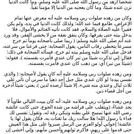
شخصاً أزهد من رسول الله صلى الله عليه وسلم، وما كانت الدنيا
تزن عنده شيئاً، وما كان يعجبه من الدنيا إلا مؤمناً تقياً.
وكان من زهده صلوات ربي وسلامه عليه أنه معرض عنها تمام
الإعراض، طامع فيما عند الله؛ ولذلك كانت الدنيا في يده، ولم يكن
فقيراً عليه الصلاة والسلام، فقد كانت تأتيه الغنائم والأموال، فلا
يدخل بيته حتى يفرقها، وكان ينفق نفقة من لا يخشى الفقر، وقد ورد
عنه أنه صلى الله عليه وسلم: (
ربما صلى بأصحابه يوماً ثم خرج
مسرعاً يتخطى رقاب الناس، يقول الصحابة: حتى فزعنا من سرعته،
فدخل صلى الله عليه وسلم بيته ثم خرج، فسأله الصحابة في ذلك؛
فقال: إني تذكرت شيئاً من تبر كان عندي فأمرت بقسمته
)، فقوله:
(شيئاً من تبر) أي: من ذهب كان عندي فأمرت بقسمته.
ومن زهده صلوات ربي وسلامه عليه أنه كان يقول لأصحابه: (
والذي
نفسي بيده! لو كان عندي مثل جبل أحد ذهباً ما سرني أن تأتي علي
ثلاث ليال وعندي منه شيء، إلا شيئاً أرصده لدين
)، يعني: شيئاً أدخره
من أجل قضاء دين.
ومن زهده صلوات ربي وسلامه عليه: أنه كان يبيت الليالي طاوياً لا
يجد عشاءً، (
ويتقلب على فراشه من شدة الجوع، حتى كانت
عائشة
رضي الله عنها تمسح على بطنه وتبكي رقة له، وتقول: نفسي لك
فداء يا رسول الله! هلا سألت ربك ما تقتات به، فكان يقول لها: يا
عائشة
! إخواني أولو العزم من الرسل صبروا على مثل هذا العيش
حتى قدموا على ربهم، فأكرم ثوابهم وأحسن مآبهم، وإني أخشى إن