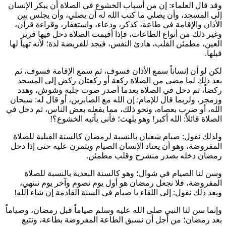
وقد قال العلماء: إن من أسباب الخشوع في الصلاة أن يبكر الإنسان
إلى المسجد، وأن يصلي ما كتب الله له أن يصلي، وأن يجلس بين
الأذان والإقامة في طاعة، كذكر، ودعاء، واستغفار، وقراءة قرآن،
وغير ذلك من أنواع الطاعات، فإذا أقيمت الصلاة دخل فيها قرير
العين، مطمئن القلب، هادئ النفس، فيجد للفريضة لذة؛ لأنه تهيأ لها
قبلها.
لكن لو أن إنساناً سمع الأذان فسوف، ثم سمع الإقامة فسوف، ثم
بعد ذلك لما مضى من الصلاة ركعة أو ركعتان ركض إلى المسجد
ركضاً، ثم دخل في الصلاة بعدما أصدر صوت جلبة وشوش، وهدد
وزمجر، ولربما قال للإمام: إن الله مع الصابرين، أو قال له: سبحان
الله، أو ضرب بعصاه، ونحو ذلك، مما يفعله بعض الناس، ثم دخل في
الصلاة قائلاً: الله أكبر! وهو يلهث؛ فأنى يأتيه الخشوع؟!
ولذلك نقول: صيام شعبان بالنسبة لرمضان كالسنة القبلية للصلاة
المفروضة، وهو أن يعتاد الإنسان الصيام ويتمرن عليه حتى إذا دخل
رمضان دخله بصدر منشرح وقلب مطمئن.
وسن لنا الصيام في شوال؛ وهو كالسنة البعدية بالنسبة للصلاة
المفروضة، فلا نجعل رمضان هو أول يوم نصوم وآخر يوم ننتهي،
وبعد ذلك نقول: إلى اللقاء يا صيام في السنة القادمة إن شاء الله!
وإنما سن لنا النبي صلى الله عليه وسلم صياماً قبل رمضان، وصياماً
بعد رمضان؛ من أجل أن نسبق الطاعة المفروضة بطاعة، ونتبع