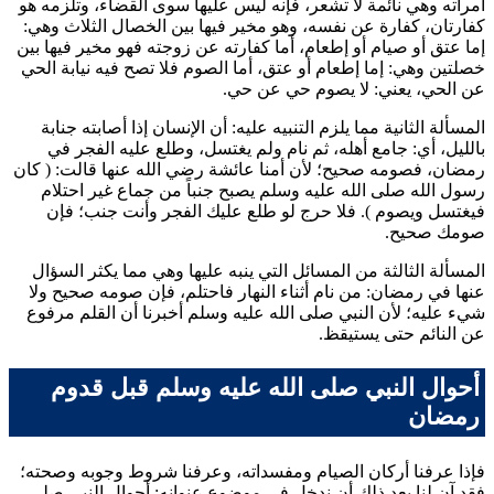
امرأته وهي نائمة لا تشعر، فإنه ليس عليها سوى القضاء، وتلزمه هو
كفارتان، كفارة عن نفسه، وهو مخير فيها بين الخصال الثلاث وهي:
إما عتق أو صيام أو إطعام، أما كفارته عن زوجته فهو مخير فيها بين
خصلتين وهي: إما إطعام أو عتق، أما الصوم فلا تصح فيه نيابة الحي
عن الحي، يعني: لا يصوم حي عن حي.
المسألة الثانية مما يلزم التنبيه عليه: أن الإنسان إذا أصابته جنابة
بالليل، أي: جامع أهله، ثم نام ولم يغتسل، وطلع عليه الفجر في
رمضان، فصومه صحيح؛ لأن أمنا
عائشة
رضي الله عنها قالت: (
كان
رسول الله صلى الله عليه وسلم يصبح جنباً من جماع غير احتلام
فيغتسل ويصوم
). فلا حرج لو طلع عليك الفجر وأنت جنب؛ فإن
صومك صحيح.
المسألة الثالثة من المسائل التي ينبه عليها وهي مما يكثر السؤال
عنها في رمضان: من نام أثناء النهار فاحتلم، فإن صومه صحيح ولا
شيء عليه؛ لأن النبي صلى الله عليه وسلم أخبرنا أن القلم مرفوع
عن النائم حتى يستيقظ.
أحوال النبي صلى الله عليه وسلم قبل قدوم
رمضان
فإذا عرفنا أركان الصيام ومفسداته، وعرفنا شروط وجوبه وصحته؛
فقد آن لنا بعد ذلك أن ندخل في موضوع عنوانه: أحوال النبي صلى