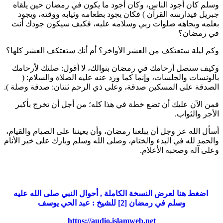
وسلم كان أجود الناس، وكان أجود ما يكون في رمضان حين يلقاه
جبريل فيدارسه القرآن
) فكان يجود بطعامه وثيابه ووقته، ويجود
بعلمه وبجاهه صلوات ربي وسلامه عليه، فكيف سيكون جودك أنت
في رمضان؟
وكم ليلة ستعتكف من العشر الأواخر؟ أم أنك ستعتكف العشر كلها؟
وكيف ستصل أرحامك في رمضان بنوالك، لا أقول: صلتك لأرحامك
بالونسات والجلسات، وإنما كما ورد عنه عليه الصلاة والسلام: (
الصدقة على المسكين صدقة، وعلى ذي الرحم ثنتان: صدقة وصلة
).
فمن الآن عليك أن تضع خطة في هذا كله؛ من أجل أن تخرج بأكبر
الأجر والثواب.
أسأل الله عز وجل أن يبلغنا رمضان، وأن يعيننا على الصيام والقيام،
والحمد لله في البدء والختام، وصلى الله وسلم وبارك على خير الأنام
وعلى آله وصحبه الأعلام.
اضغط هنا لعرض النسخة الكاملة , أحوال النبي صلى الله عليه
وسلم في رمضان [2] للشيخ : عبد الحي يوسف
https://audio.islamweb.net