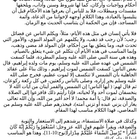
أحكام وواجبات وأركان، كما لها شروط وسنن وآداب، ويلحقها
مفسدات ومبطلات، فلا بد للناس أن يعرفوا هذه الأحكام قبل أن
يتلبسوا بالعبادة، وهذا الكلام أوجهه لإخواننا من الدعاة، وأئمة
المساجد، فإن من الحكمة أن يتناسب الحديث مع الزمان.
فلا يأتي إنسان في مثل هذه الأيام- مثلاً- ويكلم الناس عن فضائل
رجب؛ لأن رجب قد ذهب، ولا يكلمهم عن المولد النبوي، والأمور التي
تحدث فيه، وما يتعلق بها من أحكام، فإن المولد قد مضى وذهب،
وإنما المناسب في هذه الأيام أن نتكلم عن شيء يتعلق بالصيام،
وهذه هي سنة النبي صلى الله عليه وسلم المطردة، فلما كسفت
الشمس في عهده صلى الله عليه وسلم، يوم مات ولده
إبراهيم
، قال
بعض الناس: كسفت الشمس لموت
إبراهيم
، وذلك بناءً على عقائد
الجاهلية بأن الشمس لا تنكسف إلا لموت عظيم، فخرج صلى الله
عليه وسلم يجر إزاره، وصلى بالناس ركعتين، في كل ركعة ركوعان،
ثم قال لهم: (
أيها الناس! إن الشمس والقمر آيتان من آيات الله لا
ينخسفان لموت أحد ولا لحياته، فإذا رأيتم ذلك فافزعوا إلى الصلاة
والصدقة، ثم قال: يا أمة محمد! لا أحد أغير من الله، وإن الله تعالى
يغار أن يزني عبده أو تزني أمته
)، فيحذرهم صلى الله عليه وسلم من
المعاصي، فهذا الكلام مناسب لهذا المقام.
وكذلك في صلاة الاستسقاء، يرشدهم إلى الاستغفار والتوبة
والصدقة، ويقرأ عليهم قول الله عز وجل:
اسْتَغْفِرُوا رَبَّكُمْ إِنَّهُ كَانَ
غَفَّاراً
*
يُرْسِلْ السَّمَاءَ عَلَيْكُمْ مِدْرَاراً
[نوح:10-11]، وهذا هو المناسب
لهذا المقام كذلك.