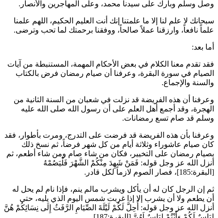
وصل وسلم وبارك على سيدنا محمد، وعلى المهاجرين والأنصار.
سبحانك لا علم لنا إلا ما علمتنا إنك أنت العليم الحكيم، اللهم علمنا
علماً نافعاً، وارزقنا عملاً صالحاً، ووفقنا برحمتك لما تحب وترضى.
أما بعد:
فقد تقدم معنا الكلام في بعض الأحكام المهمة، المستنبطة من آيات
الصيام في سورة البقرة، وعرفنا أن صيام رمضان فرض بالكتاب
والسنة والإجماع.
وعرفنا أن هذه الفريضة قد نزلت في شعبان من السنة الثانية من
الهجرة، وقد أجمع أهل العلم على أن رسول الله صلى الله عليه
وسلم قد صام تسع رمضانات.
وعرفنا بأن هذه الفريضة قد فرضت على التدرج، ومرت بأطوار، فقد
كان صيام عاشوراء وثلاثة أيام من كل شهر فرضاً، ثم نسخ ذلك
بصيام رمضان على التخيير، فكان من شاء صام ومن شاء أطعم، ثم
أنزل الله عز وجل قوله:
فَمَنْ شَهِدَ مِنْكُمْ الشَّهْرَ فَلْيَصُمْهُ
[البقرة:185]، فصار الصوم لازماً لكل قادر.
ثم إن الرجل كان له أن يأكل ويشرب مالم ينم، فإذا نام لم يحل له
أن يطعم ولا أن يشرب إلا إذا غربت شمس اليوم الذي يليه، حتى
أنزل الله عز وجل قوله:
أُحِلَّ لَكُمْ لَيْلَةَ الصِّيَامِ الرَّفَثُ إِلَى نِسَائِكُمْ هُنَّ
لِبَاسٌ لَكُمْ وَأَنْتُمْ لِبَاسٌ لَهُنَّ
[البقرة:187].