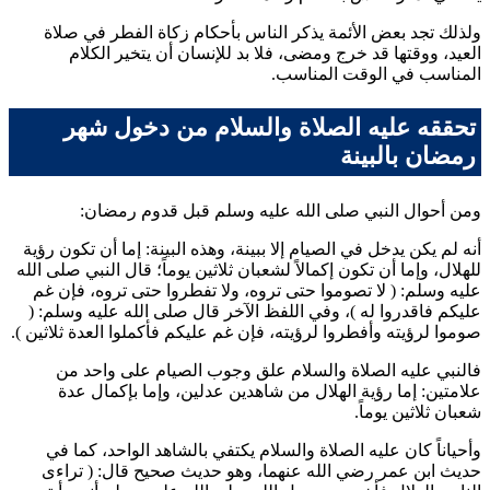
ولذلك تجد بعض الأئمة يذكر الناس بأحكام زكاة الفطر في صلاة
العيد، ووقتها قد خرج ومضى، فلا بد للإنسان أن يتخير الكلام
المناسب في الوقت المناسب.
تحققه عليه الصلاة والسلام من دخول شهر
رمضان بالبينة
ومن أحوال النبي صلى الله عليه وسلم قبل قدوم رمضان:
أنه لم يكن يدخل في الصيام إلا ببينة، وهذه البينة: إما أن تكون رؤية
للهلال، وإما أن تكون إكمالاً لشعبان ثلاثين يوماً؛ قال النبي صلى الله
عليه وسلم: (
لا تصوموا حتى تروه، ولا تفطروا حتى تروه، فإن غم
عليكم فاقدروا له
)، وفي اللفظ الآخر قال صلى الله عليه وسلم: (
صوموا لرؤيته وأفطروا لرؤيته، فإن غم عليكم فأكملوا العدة ثلاثين
).
فالنبي عليه الصلاة والسلام علق وجوب الصيام على واحد من
علامتين: إما رؤية الهلال من شاهدين عدلين، وإما بإكمال عدة
شعبان ثلاثين يوماً.
وأحياناً كان عليه الصلاة والسلام يكتفي بالشاهد الواحد، كما في
حديث
ابن عمر
رضي الله عنهما، وهو حديث صحيح قال: (
تراءى