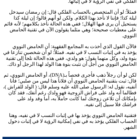
الفلكي في نفي الرؤية لا في إثباتها.
فمثلاً: لو أن المتخصص بالحساب الفلكي قال: إن رمضان سيدخل
ليلة كذا؛ فإننا لا نأخذ بهذا الكلام. ولكن لو أنهم قالوا: إن ليلة كذا
يستحيل أن يرى فيها الهلال؛ ففي هذه الحالة نأخذ بكلامهم؛ لأنه قائم
على معطيات صحيحة؛ وهي مثلما يقولون الآن في تقنية الحامض
النووي.
فالآن القول الذي أخذت به المجامع الفقهية: أن الحامض النووي
يؤخذ به في إثبات النسب لا في نفيه. فمثلاً: لو أن شخصين تنازعا في
بنوة ولد، وكل منهما يقول: هو ولدي، ففي هذه الحالة نلجأ إلى تقنية
الحامض النووي من أجل أن نثبت بنوة هذا الولد لهذا الرجل أو ذاك.
لكن لو أن رجلاً ذهب فأجرى فحصاً بـ(DNA)، أو الحامض النووي، ثم
قال: ثبت بتقنية الحامض النووي أن فلاناً هذا ليس من صلبي؛ فأنا
أنفيه، نقول له: الرسول صلى الله عليه وسلم قال: (
الولد للفراش
)،
فطالما أنه ولد على فراش الزوجية فهو ولدك رغم أنفك، فقد كان
بإمكانك أن تلاعن زوجتك لما كانت حاملاً به، أما وقد ولد على
فراشك فلا سبيل إلى نفيه.
فتقنية الحامض النووي يؤخذ بها في إثبات النسب لا في نفيه، وهنا
الحساب الفلكي يؤخذ به في نفي إمكانية الرؤية لا في إثبات دخول
الشهر.