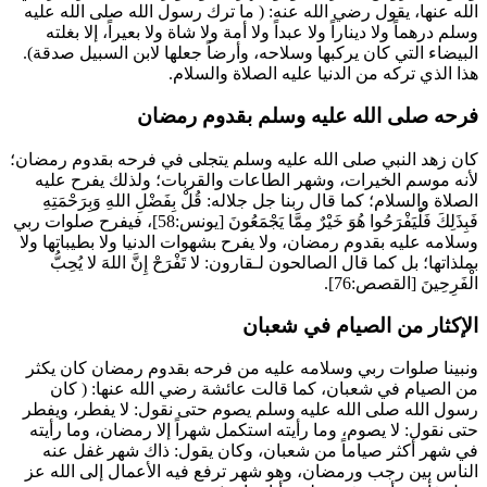
الله عنها، يقول رضي الله عنه: (
ما ترك رسول الله صلى الله عليه
وسلم درهماً ولا ديناراً ولا عبداً ولا أمة ولا شاة ولا بعيراً، إلا بغلته
البيضاء التي كان يركبها وسلاحه، وأرضاً جعلها لابن السبيل صدقة
).
هذا الذي تركه من الدنيا عليه الصلاة والسلام.
فرحه صلى الله عليه وسلم بقدوم رمضان
كان زهد النبي صلى الله عليه وسلم يتجلى في فرحه بقدوم رمضان؛
لأنه موسم الخيرات، وشهر الطاعات والقربات؛ ولذلك يفرح عليه
الصلاة والسلام؛ كما قال ربنا جل جلاله:
قُلْ بِفَضْلِ اللهِ وَبِرَحْمَتِهِ
فَبِذَلِكَ فَلْيَفْرَحُوا هُوَ خَيْرٌ مِمَّا يَجْمَعُونَ
[يونس:58]، فيفرح صلوات ربي
وسلامه عليه بقدوم رمضان، ولا يفرح بشهوات الدنيا ولا بطيباتها ولا
بملذاتها؛ بل كما قال الصالحون لـ
قارون
:
لا تَفْرَحْ إِنَّ اللهَ لا يُحِبُّ
الْفَرِحِينَ
[القصص:76].
الإكثار من الصيام في شعبان
ونبينا صلوات ربي وسلامه عليه من فرحه بقدوم رمضان كان يكثر
من الصيام في شعبان، كما قالت
عائشة
رضي الله عنها: (
كان
رسول الله صلى الله عليه وسلم يصوم حتى نقول: لا يفطر، ويفطر
حتى نقول: لا يصوم، وما رأيته استكمل شهراً إلا رمضان، وما رأيته
في شهر أكثر صياماً من شعبان، وكان يقول: ذاك شهر غفل عنه
الناس بين رجب ورمضان، وهو شهر ترفع فيه الأعمال إلى الله عز