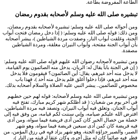
الطاعة المفروضة بطاعة.
تبشيره صلى الله عليه وسلم لأصحابه بقدوم رمضان
ومن أحواله صلى الله عليه وسلم: تبشيره لأصحابه بقدوم رمضان،
ومن ذلك: قوله صلى الله عليه وسلم: (
إذا دخل رمضان فتحت أبواب
الجنة، وغلقت أبواب النار، وصفدت مردة الشياطين
)، يبشر أصحابه
بأن أبواب الجنة مفتحة، وأبواب النيران مغلقة، ومردة الشياطين
مصفدة.
ومن تبشيره لأصحابه رضوان الله عليهم قوله صلى الله عليه وسلم:
(
إن في الجنة باباً يقال له: الريان، يدخل منه الصائمون يوم القيامة،
لا يدخل منه أحد غيرهم، يقال: أين الصائمون؟ فيقومون فلا يدخل
منه أحد غيرهم، فإذا دخلوا أغلق فلم يدخل منه أحد
)، فهذا باب
مخصوص للصائمين.. يبشر النبي عليه الصلاة والسلام أصحابه بذلك.
ومن تبشيره صلى الله عليه وسلم لأصحابه: قوله لهم حين خطبهم
في آخر يوم من شعبان: (
قد أظلكم شهر كريم مبارك، تفتح فيه
أبواب الجنان، وتغلق فيه أبواب النيران، وتصفد فيه مردة الشياطين،
افترض الله عليكم صيامه، وإني سننت لكم قيامه، من وفق فيه إلى
خصلة من خصال الخير كان كمن أدى فريضة فيما سواه، ومن أدى
فيه فريضة كان كمن أدى سبعين فريضة فيما سواه، وهو شهر
الصبر، والصبر جزاؤه الجنة، وهو شهر يزاد فيه في رزق المؤمن، من
فطر فيه صائماً كان له مثل أجره، وكان عتقاً لرقبته من النار
)،