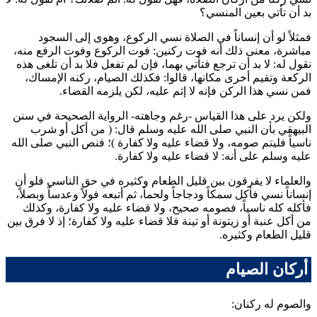
بد أن تأتي بعين المنسي؟
فمثلاً لو أن إنساناً في الصلاة نسي الركوع، وهوى إلى السجود
مباشرة، معنى ذلك أنه فوت ركنين: فوت الركوع وفوت الرفع منه،
نقول له: لا بد أن ترجع فتأتي بهما، فإن لم تفعل فلا بد أن تلغى هذه
الركعة وتقيم أخرى مكانها، قالوا: فكذلك الصيام، ركنه الإمساك،
فمن نسي هذا الركن فإنه لا إثم عليه، لكن يلزمه القضاء.
ولكن يرد على هذا القياس -رغم وجاهته- الرواية الصحيحة في سنن
البيهقي
بأن النبي صلى الله عليه وسلم قال: (
من أكل أو شرب
ناسياً فليتم صومه، ولا قضاء عليه ولا كفارة
)؛ فنص النبي صلى الله
عليه وسلم على أنه: لا قضاء عليه ولا كفارة.
والعلماء لا يفرقون بين قليل الطعام وكثيره في حق الناسي فلو أن
إنساناً نسي فأكل سمكاً ودجاجاً ولحماً، ثم أتبعه فولاً وعدساً وبصلاً،
فأكله كله ناسياً، فصومه صحيح، ولا قضاء عليه ولا كفارة، وكذلك
من أكل عنبة أو زيتونة أو تينة فلا قضاء عليه ولا كفارة؛ إذ لا فرق بين
قليل الطعام وكثيره.
أركان الصيام
والصوم له ركنان: