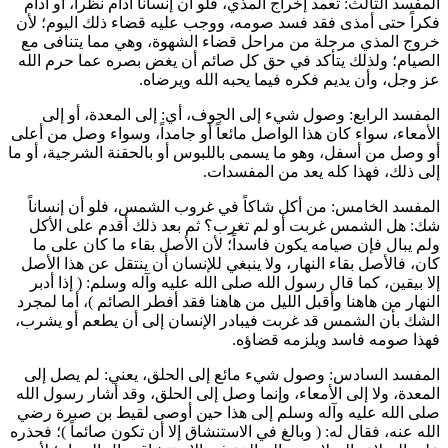
المفسد الثالث: تعمد إخراج المذي، فلو أن إنساناً أدام نظراً، أو أدام
فكراً حتى أمذى فقد فسد صومه، ووجب عليه قضاء ذلك اليوم؛ لأن
خروج المذي مرحلة من مراحل قضاء الشهوة، وهي مما يتنافى مع
الصيام؛ ولذلك يتأكد في حق كل صائم أن يغض بصره عما حرم الله
عز وجل، وأن يديم فكره فيما يحبه الله ويرضاه.
المفسد الرابع: وصول شيء إلى الجوف، أي: إلى المعدة، أو إلى
الأمعاء، سواء كان هذا الواصل مائعاً أو جامداً، وسواء وصل من أعلى
أو وصل من أسفل، وهو ما يسمى باللبوس أو بالحقنة الشرجية، أو ما
إلى ذلك، فهذا كله يعد من المفسدات.
المفسد الخامس: من أكل شاكاً في غروب الشمس، فلو أن إنساناً
شك: هل الشمس غربت أو لم تغرب؟ ثم بعد ذلك أقدم على الأكل
ولم يبال فإن صيامه يكون فاسداً؛ لأن الأصل بقاء ما كان على ما
كان، فالأصل بقاء النهار، ولا ينبغي للإنسان أن ينتقل عن هذا الأصل
إلا بيقين، كما قال رسول الله صلى الله عليه وآله وسلم: (
إذا أدبر
النهار من هاهنا وأقبل الليل من هاهنا فقد أفطر الصائم
)، أما لمجرد
الشك بأن الشمس قد غربت فيبادر الإنسان إلى أن يطعم أو يشرب،
فهذا صومه فاسد ويلزمه قضاؤه.
المفسد السادس: وصول شيء مائع إلى الحلق، يعني: لم يصل إلى
المعدة، ولا إلى الأمعاء، وإنما وصل إلى الحلق، وقد أشار رسول الله
صلى الله عليه وآله وسلم إلى هذا حين أوصى
لقيط بن صبرة
رضي
الله عنه، فقال له: (
وبالغ في الاستنشاق إلا أن تكون صائماً
)؛ فحذره