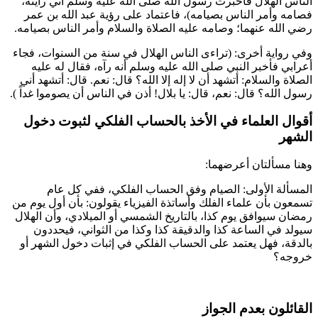
الناس الهلال فأخبرت رسول الله صلى الله عليه وسلم أني رأيته،
فصامه وأمر الناس بصيامه
)، فاعتماد على رؤية
عبد الله بن عمر
رضي الله عنهما؛ وصامه عليه الصلاة والسلام وأمر الناس بصيامه.
وفي رواية أخرى: (
تراءى الناس الهلال في سنة من السنوات، فجاء
أعرابي فأخبر النبي صلى الله عليه وسلم أنه رآه، فقال له عليه
الصلاة والسلام: أتشهد أن لا إله إلا الله؟ قال: نعم. قال: أتشهد أني
رسول الله؟ قال: نعم، قال: يا
بلال
! أذن في الناس أن يصوموا غداً
).
أقوال العلماء في الأخذ بالحساب الفلكي لثبوت دخول
الشهر
وهنا مسألتان أعرضهما:
المسألة الأولى: الصيام وفق الحساب الفلكي، ففي كل عام
تسمعون بأن علماء الفلك وأساتذة الفيزياء يقولون: بأن أول يوم من
رمضان سيوافق يوم كذا، بالتاريخ الشمسي أو الميلادي، وأن الهلال
سيولد في الساعة كذا والدقيقة كذا وكذا من الثواني، فيحددون
بالدقة، فهل يعتمد على الحساب الفلكي في إثبات دخول الشهر أو
خروجه؟
القائلون بعدم الجواز