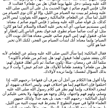
الله عليه وسلم- دخل عليها يوماً فقال: هل من طعام؟ فقالت: لا.
قال: فإنني اليوم صائم
). فهذا الحديث يدل على أن النبي صلى الله
عليه وسلم لم يبيت نية الصيام من الليل، وإلا لو كان نوى الصيام من
الليل لما سأل عن الطعام، فالمالكية رحمهم الله يقولون: ليس الأمر
كذلك، بل قوله صلى الله عليه وسلم: (
فإنني اليوم صائم
)، معناه:
إنني مستديم صيامي. أي أنه يخبر عليه الصلاة والسلام كما هو كائن؛
مثل: لو كنت صائماً صيام تطوع، فيدعوك بعض الناس إلى إفطار أو
شاي، فتقول لهم: إنني اليوم صائم، فليس معناه هذا أنك نويت الآن
الصيام؛ وإنما معناه: أنك ابتدأت الصيام من الفجر، لكنك الآن تخبر
عما هو كائن.
فقال المالكية: إنما سأل النبي صلى الله عليه وسلم عن الطعام، لأنه
كان يتفقد شئون أهله! فيقول لهم: هل عندكم من طعام تأكلونه؟
مثلما أنك في رمضان -مثلاً- تكون صائماً، ثم تأتي أهلك فتقول لهم:
هل من طعام؟ وتقصد طعاماً للأولاد، هل عندكم عيش؟ وأنت لا تريد
بذلك السؤال لنفسك؛ وإنما تريده لأولادك.
وأنا أقول هذا الكلام من أجل أن نعرف أن فقهاءنا -رحمهم الله- إذا
اختلفوا فإن اختلافهم إنما هو اختلاف فهم، وليس اختلاف شهوة، أو
لمجرد الخلاف، وإنما لهم نظر في كلام رسول الله صلى الله عليه
وسلم، ولهم فهم واجتهاد، ولكل وجهة هو موليها، ولا يخفى عليكم أن
تأويل المالكية - رحمهم الله - بعيد، بل بعيد جداً؛ ولذلك جمهور
العلماء قالوا في صوم التطوع: لا يشترط فيه تبييت النية من الليل،
بل يجزئ أن ينوي الإنسان قبل الزوال. يعني مثلاً: واحد من الناس