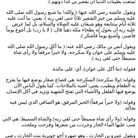
تمتعت بطيبات الدنيا أن يقصر بي غداً دونهم
).
وتقول
عائشة
رضي الله عنها: (
والله! ما شبع رسول الله صلى الله
عليه وسلم من خبز الشعير ثلاثاً حتى لقي ربه
). يعني: ما أتت عليه
ثلاثة أيام متتابعة وهو شبعان عليه الصلاة والسلام، بل لما عرض
عليه ربه أن يحول له بطحاء مكة ذهباً قال: (
لا يا رب! بل أجوع يوماً
فأصبر، وأشبع يوماً فأشكر
).
ويقول
أنس بن مالك
رضي الله عنه: (
ما أكل رسول الله صلى الله
عليه وسلم على خوان ولا سكرجة، ولا خبزاً مرققاً ولا رأى شاة
سميطاً حتى لقي ربه
).
فقوله: (ما أكل على خوان)، أي: على مائدة.
وقوله: (ولا سكرجة) السكرجة: هي قصاع صغار يوضع فيها ما يقزح
به الطعام ويطيب. يعني: أشبه بالملاحات، كما يقول الناس الآن
يوضع فيها الفلفل والأشياء التي تفتح الشهية وتزيد في أكل الإنسان.
وقوله: (ولا خبزاً مرققاً) الخبز المرقق: هو الصافي الذي ليس فيه
نخالة.
وقوله: (ولا رأى شاة سميطاً حتى لقي ربه) والشاة السميط: هي التي
صب عليها الماء الحار وجردت من شعرها وقزحت وملحت.
ويقول
عمرو بن الحارث
، وهو صهره أخو
جويرية بنت الحارث
رضي