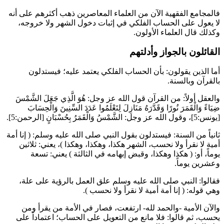
فالمجامع الفقهية الآن من العلماء المعاصرين ذهب أكثرهم على أنه
لا يعول على الحساب الفلكي في إثبات دخول الشهر ولا خروجه،
وكذلك قال العلماء الأولون.
القائلون بالجواز وأدلتهم
أما الذين يقولون: بأن الحساب الفلكي يعتمد عليه؛ فيستدلون
بالقرآن وبالسنة.
والعقل أولاً: من القرآن قول الله عز وجل:
هُوَ الَّذِي جَعَلَ الشَّمْسَ
ضِيَاءً وَالْقَمَرَ نُورًا وَقَدَّرَهُ مَنَازِلَ لِتَعْلَمُوا عَدَدَ السِّنِينَ وَالْحِسَابَ
[يونس:5]، وقول الله عز وجل:
الشَّمْسُ وَالْقَمَرُ بِحُسْبَانٍ
[الرحمن:5].
ثانياً من السنة: فيستدلون بقول النبي صلى الله عليه وسلم: (
إنا أمة
أمية لا نقرأ ولا نحسب، الشهر هكذا، وهكذا، وهكذا
)، يعني: ثلاثين
يوماً، أو: (
هكذا وهكذا، وقبض إبهامه في الثالثة
) يعني: تسعة
وعشرين يوماً.
فقالوا: النبي صلى الله عليه وسلم علق العمل بالرؤية على علة،
وهي قوله: (
إنا أمة أمية لا نقرأ ولا نحسب
).
والآن الأمية -والحمد لله- ارتفعت، فصار في الأمة من يقرأ ومن
يحسب، ثم قالوا: فلا مانع من التعويل على الحساب؛ اعتماداً على