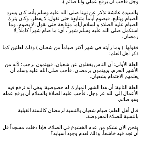
وجل فأحب أن يرفع عملي وأنا صائم
).
والسيدة
عائشة
تذكر عن نبينا صلى الله عليه وسلم بأنه: كان يسرد
الصيام ويتابع، فيصوم أياماً متتابعة حتى نقول: لا يفطر، وكان يترك
الصيام عليه الصلاة والسلام أياماً متتابعة حتى نقول: لا يصوم، وما
استكمل صلى الله عليه وسلم شهراً، أي: ما صام شهراً كاملاً إلا
رمضان.
فقولها: (
وما رأيته في شهر أكثر صياماً من شعبان
) وذلك لعلتين كما
ذكر أهل العلم:
العلة الأولى: أن الناس يغفلون عن شعبان، فيهتمون برجب؛ لأنه من
الأشهر الحرم، ويهتمون برمضان، فأحب صلى الله عليه وسلم أن
يعلمهم الاهتمام بشعبان.
العلة الثانية: أن هذا الشهر المبارك له خصوصية: وهي أنه ترفع فيه
الأعمال إلى الله عز وجل، فأحب عليه الصلاة والسلام أن يرفع عمله
وهو صائم.
قال أهل العلم: صيام شعبان بالنسبة لرمضان كالسنة القبلية
بالنسبة للصلاة المفروضة.
ونحن الآن نشكو من عدم الخشوع في الصلاة، فإذا دخلت مسجداً قل
أن تجد فيه خاشعاً، وذلك لعدم وجود أسبابه؟