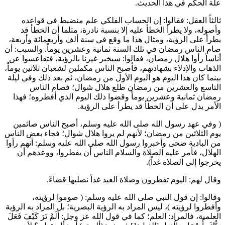
علة الحكم في هذا الحديث.
ثالثاً العقل: فقالوا: إن الحساب الفلكي علم منضبط في قواعده
وأصوله، ولا يطرأ الخطأ عليه إلا بنسبة نادرة، مثلما أن الخطأ قد
يطرأ على الرؤية، ومثال هذا ما وقع في سنة ألف وأربعمائة وأربعة،
صام الناس رمضان في تلك السنة ثمانية وعشرين يوماً. والسبب: أن
أناساً رأوا هلال رمضان، فقالوا: سيخبر غيرنا بالرؤية، فتقاعسوا عن
الذهاب والإدلاء بشهادتهم، فأصبح الناس مكملين لشعبان ثلاثين يوماً،
بينما كان هذا اليوم هو اليوم الأول من رمضان، ثم بعد ذلك وفي ليلة
التاسع والعشرين من رمضان طلع هلال شوال؛ فصام الناس
رمضان ثمانية وعشرين يوماً وقضوا ذلك اليوم الذي أفطروه؛ فهذا
الأمر يدل على أن الخطأ قد يطرأ على الرؤية.
(
وفي عهد رسول الله صلى الله عليه وسلم، أصبح الناس صائمين
يوم الثلاثين من رمضان؛ لأنهم لم يروا هلال شوال؛ فجاء بعض الناس
من البادية ضحى وأخبروا رسول الله صلى الله عليه وسلم: أنهم رأوا
الهلال، فأمر عليه الصلاة والسلام الناس أن يفطروا، ووعدهم أن
يخرجوا إلى الصلاة غداً
).
وقال لهم: اليوم تفطرون وصلاة العيد غداً نصليها قضاءً.
وقالوا: إن قول النبي صلى الله عليه وسلم: (
صوموا لرؤيته،
وأفطروا لرؤيته
)، ليس المراد به الرؤية البصرية؛ بل المراد به الرؤية
العلمية، فالمراد: العلم؛ كما في قول الله عز وجل:
أَلَمْ تَرَ كَيْفَ فَعَلَ