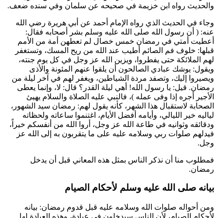
والحديث رواه
ابن خزيمة
في صحيحه عن
سلمان
وفي سنده ضعف.
وجاء في الحديث الذي رواه الإمام
أحمد
عن
أبي هريرة
رضي الله
عنه: (
أن رسول الله صلى الله عليه وسلم بشر أصحابه فقال:
أعطيت أمتي في رمضان خمس خصال لم تعطهن أمة من الأمم
قبلها: خلوف فم الصائم أطيب عند الله من ريح المسك، وتستغفر
لهم الملائكة حتى يفطروا، ويزين الله عز وجل في كل يوم جنته،
ويقول: يوشك عبادي الصالحون أن يلقوا عنهم المئونة والأذى
ويصيروا إليك، وتصفد مردة الشياطين، ويغفر لهم في آخر ليلة من
رمضان. قيل: يا رسول الله! أهي ليلة القدر؟ قال: لا، وإنما يعطى
الأجير أجره إذا وفى عمله
)، فالنبي عليه الصلاة والسلام يهيئ
الصحابة لاستقبال هذا الشهر، كأنه يقول لهم: رمضان سيد الشهور،
لياليه خير الليالي، وأيامه أفضل الأيام، اغتنموا ساعاته ولحظاته
ودقائقه وثوانيه في طاعة الله عز وجل، أروا الله من أنفسكم خيراً،
فيدلهم صلوات ربي وسلامه عليه على ما يتقربون به إلى الله عز
وجل.
فمطلوب منا أن نذكر الناس بمثل هذه المعاني قبل أن يدخل
رمضان.
بيانه صلى الله عليه وسلم لأحكام الصيام
ومن أحواله صلوات الله وسلامه عليه قبل قدوم رمضان: بيانه
لأحكام الصيام، لأن الناس سيدخلون في عبادة، وهذه العبادة لها