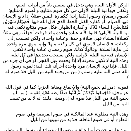
الركن الأول: النية، وهي تدخل في سبعين باباً من أبواب العلم،
وتكفي فيها نية الليلة الأولى في كل صوم متتابع. والصوم المتتابع؛
كصوم رمضان وصوم الكفارات؛ ككفارة اليمين -مثلاً- إذا تابع الإنسان
فيها الصيام، أو كفارة القتل الخطأ الذي قال الله فيها:
فَصِيَامُ شَهْرَيْنِ
مُتَتَابِعَيْنِ
[النساء:92]، أو كفارة الظهار، فكل صوم متتابع تكفي فيه
نية الليلة الأولى؛ قالوا: لأنه عبادة واحدة وقد فرقت أجزاءً، وهي مثلاً:
كصلاة العشاء فهي صلاة واحدة، وعبادة واحدة، ولكن قسمت إلى
ركعات، فالإنسان لا ينوي في كل ركعة منها؛ وإنما ينوي مرة واحدة
في بداية الصلاة، وقالوا: كذلك صوم رمضان عبادة واحدة تكفي
الإنسان فيه نية الليلة الأولى، ولكن يستحب تجديدها في كل ليلة،
وهذه النية لا تكون مجزئة إلا إذا وقعت قبل الفجر، أو في أي جزء من
الليل، فإذا نوى الإنسان مرة واحدة أجزأته تلك النية؛ لقوله رسول
الله صلى الله عليه وسلم: (
من لم يجمع النية من الليل فلا صوم له
).
فقوله: (من لم يجمع النية) والإجماع معناه: العزم؛ كما في قول الله
عز وجل:
فَأَجْمِعُوا كَيْدَكُمْ ثُمَّ ائْتُوا صَفّاً
[طه:64]، فقوله: (
من لم
يجمع النية من الليل فلا صوم له
)، ومعنى ذلك: أنه لا بد من تبييت
النية من الليل.
وهذه النية مطلوبة عند المالكية في صوم الفريضة وفي صوم
التطوع أو في صوم النافلة، فلا بد من تبييتها من الليل.
ويرد عليهم حديث أمنا
عائشة
رضي الله عنها: (
أن رسول الله -صلى