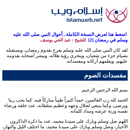
اضغط هنا لعرض النسخة الكاملة , أحوال النبي صلى الله عليه
وسلم في رمضان [2]
للشيخ : عبد الحي يوسف
لقد كان النبي صلى الله عليه وسلم يفرح بقدوم رمضان، ويستقبله
بصيام جزء من شعبان، ويتحرى رؤية هلاله، ويبشر أصحابه بقدومه
عليهم، ويعلمهم أركانه ومفسداته.
مفسدات الصوم
بسم الله الرحمن الرحيم.
الحمد لله رب العالمين، حمداً كثيراً طيباً مباركاً فيه، كما يحب ربنا
ويرضى، وكما ينبغي لجلال وجهه وعظيم سلطانه، عدد خلقه ورضاء
نفسه وزنة عرشه ومداد كلماته.
اللهم صل وسلم وبارك على سيدنا محمد، عدد ما ذكره الذاكرون
الأخيار، وصل وسلم وبارك على سيدنا محمد، ما اختلف الليل والنهار،