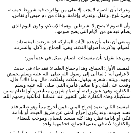
وعرفنا بأن الصوم لا يجب إلا على من توافرت فيه شروط خمسة،
وهي: بلوغ، وعقل، وقدرة، وإقامة، ونقاء من دم حيض أو نفاس.
وأن الصوم لا يصح إلا بشرطين، وهما: الإسلام، وكون اليوم الذي
يصام فيه هو من الأيام التي يصح صومها.
وينبغي أن نعلم بأن هذه الآيات المباركة قد تعرضت لمفسدات
الصيام، وذكرت أصولها الثلاثة، وهي: الجماع، والأكل، والشرب.
ومن هنا نقول: بأن مفسدات الصيام تتمثل في عدة أمور:
المفسد الأول: الجماع، وهذا بإجماع العلماء؛ فقد جاء في حديث
الأعرابي أنه: (
لما أتى إلى رسول الله صلى الله عليه وسلم يخمش
وجهه، وينتف شعره، ويقول: هلكت وأهلكت، قال: وما ذاك؟ قال:
وقعت على أهلي وأنا صائم، فأمره النبي صلى الله عليه وسلم
بالكفارة، وهي: عتق رقبة، أو صيام شهرين متتابعين، أو إطعام ستين
مسكيناً
). وهذه الكفارة على التخيير عند علمائنا المالكية رحمهم الله.
المفسد الثاني: تعمد إخراج المني، فمن أخرج منياً وهو صائم فقد
فسد صومه، وقد يكون إخراج المني عن طريق العبث، أو بإدامة
فكر، أو بإدامة نظر، وهذا كله مفسد للصيام، وموجب للقضاء
والكفارة؛ لأنه في معنى الجماع، فحكمهما واحد.