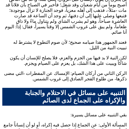
أصبح يوماً من أيام شعبان وقد شغل؛ فأخبر في الصباح بأن فلاناً قد
مات -مثلاً-، فذهب إلى أهله معزياً، فوجد الجنازة لا تزال موجودة؛
فتبعها وصلى عليها إلى أن دفنها، ثم وجد أن الساعة قد صارت
العاشرة صباحاً، وهو لم يشرب الشاي ولم يتناول ماءً ولا ذاق
طعاماً، ولم يبق على غروب الشمس إلا وقتاً يسيراً، فقال: إذاً: اليوم
أنا صائم.
فعند الجمهور هذا صيامه صحيح؛ لأن صوم التطوع لا يشترط له
تبييت النية من الليل.
لكن النية لا بد فيها من الجزم والعزم، فلا يصلح للإنسان أن يكون
شاكاً ويبيت على هذا الشك، بل يعزم على الصيام ويجزم.
الركن الثاني من أركان الصيام: الإمساك عن المفطرات -التي مضى
ذكرها- من طلوع الفجر الصادق إلى غروب الشمس.
التنبيه على مسائل في الاحتلام والجنابة
والإكراه على الجماع لدى الصائم
بقي التنبيه على مسائل يسيرة:
المسألة الأولى: عن الجماع إذا حصل فيه إكراه، أو لو أن إنساناً جامع