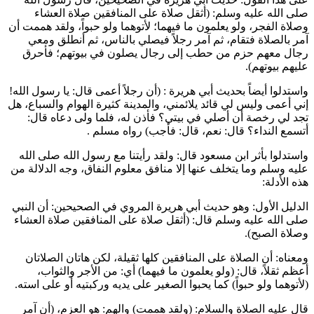
صلى الله عليه وسلم: (
أثقل صلاة على المنافقين صلاة العشاء
وصلاة الفجر، ولو يعلمون ما فيهما؛ لأتوهما ولو حبواً، ولقد هممت أن
آمر بالصلاة فتقام، ثم آمر رجلاً فيصلي بالناس، ثم أنطلق ومعي
رجال معهم حزم من حطب إلى رجال يصلون في بيوتهم؛ فأحرق
عليهم بيوتهم
).
واستدلوا أيضاً بحديث
أبي هريرة
: (
أن رجلاً أعمى قال: يا رسول الله!
إني أعمى وليس لي قائد يلائمني، والمدينة كثيرة الهوام والسباع، هل
تجد لي رخصة أن أصلي في بيتي؟ فأذن له، فلما ولى دعاه قال:
أتسمع النداء؟ قال: نعم، قال: فأجب
) رواه
مسلم
.
واستدلوا بأثر
ابن مسعود
قال: ولقد رأيتنا مع رسول الله صلى الله
عليه وسلم وما يتخلف عنها إلا منافق معلوم النفاق، وجه الدلالة من
هذه الأدلة:
الدليل الأول: وهو حديث
أبي هريرة
المروي في الصحيحين: أن النبي
صلى الله عليه وسلم قال: (
أثقل صلاة على المنافقين صلاة العشاء
وصلاة الصبح
).
ومعناه: أن الصلاة على المنافقين كلها ثقيلة، لكن هاتان الصلاتان
أعظم ثقلاً، قال: (
ولو يعلمون ما فيهما
) أي: من الأجر والثواب،
(
لأتوهما ولو حبواً
) كما يحبوا الصغير على يديه وركبتيه أو على استه.
قال عليه الصلاة والسلام: (
ولقد هممت
) والهم: هو العزم، (
أن آمر