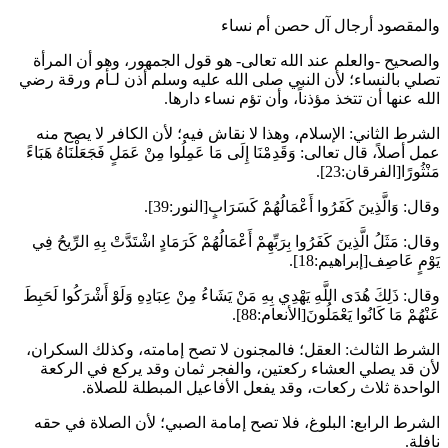
والمقصود أرجال آل حصن أم نساء
والصحيح -والعلم عند الله تعالى- هو قول الجمهور، وهو أن المرأة
تصلي بالنساء؛ لأن النبي صلى الله عليه وسلم أذن لـ
أم ورقة
رضي
الله عنها أن تتخذ مؤذناً، وأن تؤم نساء دارها.
الشرط الثاني: الإسلام، وهذا لا نقاش فيه؛ لأن الكافر لا يصح منه
عمل أصلاً، قال تعالى: وَقَدِمْنَا إِلَى مَا عَمِلُوا مِنْ عَمَلٍ فَجَعَلْنَاهُ هَبَاءً
مَنْثُورًا[الفرقان:23].
وقال: وَالَّذِينَ كَفَرُوا أَعْمَالُهُمْ كَسَرَابٍ[النور:39].
وقال: مَثَلُ الَّذِينَ كَفَرُوا بِرَبِّهِمْ أَعْمَالُهُمْ كَرَمَادٍ اشْتَدَّتْ بِهِ الرِّيحُ فِي
يَوْمٍ عَاصِف[إبراهيم:18].
وقال: ذَلِكَ هُدَى اللَّهِ يَهْدِي بِهِ مَنْ يَشَاءُ مِنْ عِبَادِهِ وَلَوْ أَشْرَكُوا لَحَبِطَ
عَنْهُمْ مَا كَانُوا يَعْمَلُونَ[الأنعام:88].
الشرط الثالث: العقل؛ فالمجنون لا تصح إمامته، وكذلك السكران،
لأن قد يصلي العشاء ركعتين، والفجر ثمان وقد يركع في الركعة
الواحدة ثلاث ركعات، وقد يفعل الأفاعيل المبطلة للصلاة.
الشرط الرابع: البلوغ، فلا تصح إمامة الصبي؛ لأن الصلاة في حقه
نافلة.