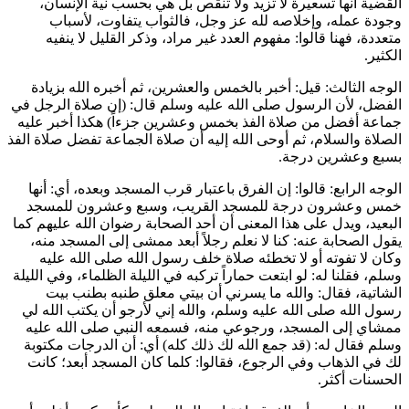
القضية أنها تسعيرة لا تزيد ولا تنقص بل هي بحسب نية الإنسان،
وجودة عمله، وإخلاصه لله عز وجل، فالثواب يتفاوت، لأسباب
متعددة، فهنا قالوا: مفهوم العدد غير مراد، وذكر القليل لا ينفيه
الكثير.
الوجه الثالث: قيل: أخبر بالخمس والعشرين، ثم أخبره الله بزيادة
الفضل، لأن الرسول صلى الله عليه وسلم قال: (
إن صلاة الرجل في
جماعة أفضل من صلاة الفذ بخمس وعشرين جزءاً
) هكذا أخبر عليه
الصلاة والسلام، ثم أوحى الله إليه أن صلاة الجماعة تفضل صلاة الفذ
بسبع وعشرين درجة.
الوجه الرابع: قالوا: إن الفرق باعتبار قرب المسجد وبعده، أي: أنها
خمس وعشرون درجة للمسجد القريب، وسبع وعشرون للمسجد
البعيد، ويدل على هذا المعنى أن أحد الصحابة رضوان الله عليهم كما
يقول الصحابة عنه: كنا لا نعلم رجلاً أبعد ممشى إلى المسجد منه،
وكان لا تفوته أو لا تخطئه صلاة خلف رسول الله صلى الله عليه
وسلم، فقلنا له: لو ابتعت حماراً تركبه في الليلة الظلماء، وفي الليلة
الشاتية، فقال: والله ما يسرني أن بيتي معلق طنبه بطنب بيت
رسول الله صلى الله عليه وسلم، والله إني لأرجو أن يكتب الله لي
ممشاي إلى المسجد، ورجوعي منه، فسمعه النبي صلى الله عليه
وسلم فقال له: (
قد جمع الله لك ذلك كله
) أي: أن الدرجات مكتوبة
لك في الذهاب وفي الرجوع، فقالوا: كلما كان المسجد أبعد؛ كانت
الحسنات أكثر.