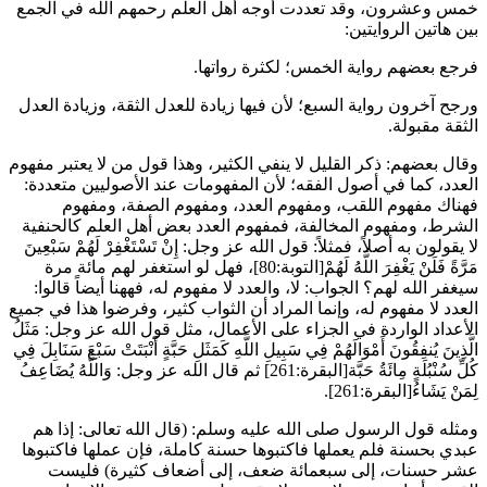
خمس وعشرون، وقد تعددت أوجه أهل العلم رحمهم الله في الجمع
بين هاتين الروايتين:
فرجع بعضهم رواية الخمس؛ لكثرة رواتها.
ورجح آخرون رواية السبع؛ لأن فيها زيادة للعدل الثقة، وزيادة العدل
الثقة مقبولة.
وقال بعضهم: ذكر القليل لا ينفي الكثير، وهذا قول من لا يعتبر مفهوم
العدد، كما في أصول الفقه؛ لأن المفهومات عند الأصوليين متعددة:
فهناك مفهوم اللقب، ومفهوم العدد، ومفهوم الصفة، ومفهوم
الشرط، ومفهوم المخالفة، فمفهوم العدد بعض أهل العلم كالحنفية
لا يقولون به أصلاً، فمثلاً: قول الله عز وجل: إِنْ تَسْتَغْفِرْ لَهُمْ سَبْعِينَ
مَرَّةً فَلَنْ يَغْفِرَ اللَّهُ لَهُمْ[التوبة:80]، فهل لو استغفر لهم مائة مرة
سيغفر الله لهم؟ الجواب: لا، والعدد لا مفهوم له، فههنا أيضاً قالوا:
العدد لا مفهوم له، وإنما المراد أن الثواب كثير، وفرضوا هذا في جميع
الأعداد الواردة في الجزاء على الأعمال، مثل قول الله عز وجل: مَثَلُ
الَّذِينَ يُنفِقُونَ أَمْوَالَهُمْ فِي سَبِيلِ اللَّهِ كَمَثَلِ حَبَّةٍ أَنْبَتَتْ سَبْعَ سَنَابِلَ فِي
كُلِّ سُنْبُلَةٍ مِائَةُ حَبَّة[البقرة:261] ثم قال الله عز وجل: وَاللَّهُ يُضَاعِفُ
لِمَنْ يَشَاءُ[البقرة:261].
ومثله قول الرسول صلى الله عليه وسلم: (
قال الله تعالى: إذا هم
عبدي بحسنة فلم يعملها فاكتبوها حسنة كاملة، فإن عملها فاكتبوها
عشر حسنات، إلى سبعمائة ضعف، إلى أضعاف كثيرة
) فليست