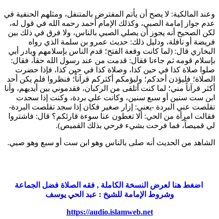
وعند المالكية: لا يصح أن يأتم المفترض بالمتنفل، ومثلهم الحنفية في
عدم جواز إمامة الصبي، وكذلك الإمام
أحمد
رحمه الله في قول له،
لكن الصحيح أنه يجوز أن يصلي الصبي بالناس، ولا فرق في ذلك بين
فريضة أو نافلة، ودليل ذلك: حديث
عمرو بن سلمة
الذي رواه
البخاري
قال: (
لما كانت وقعة الفتح؛ قدم الناس بإسلامهم وبادر أبي
بإسلام قومه ثم جاءنا فقال: قدمت من عند رسول الله حقاً، فقال:
صلوا صلاة كذا في حين كذا، وصلاة كذا في حين كذا، فإذا حضرت
الصلاة؛ فليؤذن أحدكم؛ وليؤمكم أكثركم قرآناً؛ فنظروا فلم يكن أحد
أكثر قرآناً مني؛ لما كنت أتلقى من الركبان، فقدموني بين أيديهم، وأنا
ابن ست سنين أو سبع سنين، وكانت علي بردة، وكنت إذا سجدت
تقلصت عني البردة -يعني: إزار صغير فكان إذا سجد تقلصت البردة-
فقالت امرأة من الحي: ألا تغطون عنا سوءة قارئكم؟ قال: فاشتروا
لي قميصاً، فما فرحت بشيء فرحي بذلك القميص
).
الشاهد من الحديث أنه صلى بالناس وهو ابن ست أو سبع وهو صبي.
اضغط هنا لعرض النسخة الكاملة , فقه الصلاة فضل الجماعة
وشروط الإمامة للشيخ : عبد الحي يوسف
https://audio.islamweb.net