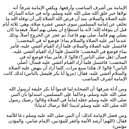
الإمامة من أشرف المناصب وأرفعها، ويكفي الإمامة شرفاً: أنه
تولاها خير خلق الله صلى الله عليه وسلم، وأنه في حياته المباركة
عليه الصلاة والسلام، منذ أن فرض الله الصلاة إلى أن توفاه الله ما
تخلف عن إمامة المسلمين سوى خمس عشرة صلاة، وهي: ثلاثة أيام
قبل أن يتوفاه الله؛ لأنه ما استطاع أن يصلي بهم أصلاً، فبعدما كان
يصلي بهم قائماً، صلى بهم قاعداً، ثم عجز عن الخروج أصلاً، وذلك
عندما أمر عليه الصلاة والسلام بماء؛ فوضع له في المخضب؛
فاغتسل عليه الصلاة والسلام، فلما أراد القيام أغشي عليه، فأمر
بماء فوضع في المخضب؛ فاغتسل فلما أراد القيام أغشي عليه،
فسأل: (هل صلى الناس؟) قالوا: لا، فأمر بماء فوضع له في
المخضب؛ فاغتسل فلما أراد القيام أغشي عليه فسأل: أصلى
الناس؟ قالوا: لا، هكذا سبع مرات، كلما أراد أن ينهض عليه الصلاة
والسلام أغشي عليه، فقال: (
مروا
أبا بكر
فليصل بالناس
) لذلك كانت
الإمامة أشرف المناصب.
ومن أدلة شرفها: أن الصحابة لما قدموا
أبا بكر
خليفة لرسول الله
صلى الله عليه وسلم، وحاكماً على المسلمين، استدلوا بأن النبي
صلى الله عليه وسلم جعله إماماً في الصلاة وقالوا: رضيك رسول
الله صلى الله عليه وسلم لديننا؛ أفلا نرضاك لدنيانا!
ومن فضل الإمامة كذلك: أن النبي صلى الله عليه وسلم دعا للأئمة
فقال: (
اللهم! أرشد الأئمة واغفر للمؤذنين، الإمام ضامن، والمؤذن
مؤتمن
).