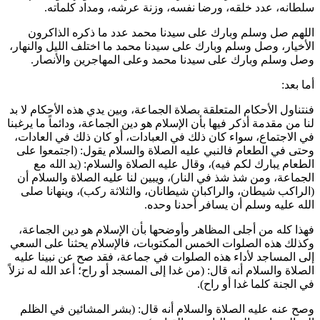
سلطانه، عدد خلقه، ورضا نفسه، وزنة عرشه، ومداد كلماته.
اللهم صل وسلم وبارك على سيدنا محمد عدد ما ذكره الذاكرون
الأخيار، وصل وسلم وبارك على سيدنا محمد ما اختلف الليل والنهار،
وصل وسلم وبارك على سيدنا محمد وعلى المهاجرين والأنصار.
أما بعد:
فنتناول الأحكام المتعلقة بصلاة الجماعة، وبين يدي هذه الأحكام لا بد
لنا من مقدمة أذكر فيها بأن الإسلام هو دين الجماعة، ودائماً ما يرغبنا
في الاجتماع، سواء كان ذلك في العبادات، أو كان ذلك في العادات،
وحتى في الطعام فالنبي عليه الصلاة والسلام يقول: (
اجتمعوا على
الطعام يبارك لكم فيه
)، وقال عليه الصلاة والسلام: (
يد الله مع
الجماعة، ومن شذ شذ في النار
)، ويبين لنا عليه الصلاة والسلام أن
(
الراكب شيطان، والراكبان شيطانان، والثلاثة ركب
)، وينهانا صلى
الله عليه وسلم أن يسافر أحدنا وحده.
فهذا كله من أجلى المظاهر وأوضحها بأن الإسلام هو دين الجماعة،
وكذلك هذه الصلوات الخمس المكتوبات، فالإسلام يحثنا على السعي
إلى المساجد لأداء هذه الصلوات في جماعة، فقد صح عن نبينا عليه
الصلاة والسلام أنه قال: (
من غدا إلى المسجد أو راح؛ أعد الله له نزلاً
في الجنة كلما غدا أو راح
).
وصح عنه عليه الصلاة والسلام أنه قال: (
بشر المشائين في الظلم