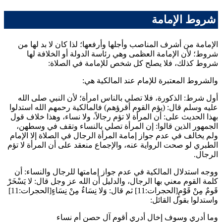
شروط الإمامة
الإمامة من أشرف المناصب وأجلها وأرفعها؛ لذا كان لا بد لها من
شروط؛ لأن الإمامة العظمى وهي رئاسة الدولة أو الخلافة لها
شروط كذلك، فلا يصلح كل شخص للإمامة في الصلاة:
والشروط المعتبرة للإمام عند المالكية هي:
أول شرط: الذكورة، فلا تصلي بالناس امرأة؛ لأن النبي صلى الله
عليه وسلم قال: (
يؤم القوم أقرؤهم
) فالمالكية رحمهم الله استدلوا
بهذا الحديث على: أن المرأة لا تؤم رجالاً، ولا نساء، وهذا خلاف قول
الجمهور الذين قالوا: إن المرأة تصلي بالنساء وتقف في وسطهن،
ولم يخالف في عدم جواز إمامة المرأة الرجال في الصلاة إلا الإمام
الطبري
لو صحت الرواية عنه، والإجماع منعقد على أن المرأة لا تؤم
الرجال.
ووجه استدلال المالكية في عدم جواز إمامتها للرجال والنساء: أن
كلمة القوم معني بها الرجال، والدليل أن الله عز وجل قال: لا يَسْخَرْ
قَومٌ مِنْ قَوْمٍ[الحجرات:11] ثم قال: وَلا نِسَاءٌ مِنْ نِسَاءٍ[الحجرات:11]
واستدلوا بقول القائل:
وما أدري وسوف إخال أدري أقوم آل حصن أم نساء