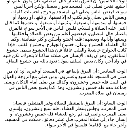
الوجه الخامس: أن الفرق باعتبار حال المصلي، كأن يكون أعلم، أو
أخشع، فنحن نصلي في المسجد بجوار بعضنا، ولكن أجرنا ليس
سواء، فبعض الناس يصلي في المسجد ويخرج بالحسنات كاملة،
وبعض الناس يصلي ولم يكتب له إلا نصفها، أو ثلثها، أو ربعها، أو
خمسها، أو سدسها، أو سبعها، أو ثمنها، أو تسعها، أو عشرها كما قال
النبي عليه الصلاة والسلام، فليس الناس في الأجر سواء، فالفرق
باعتبار حال المصلين، فبعضهم أعلم من بعض بالصلاة وأحكامها
وسننها وآدابها، وبعضهم: قلبه أخشع وأسكن وأكثر طمأنينة، وكما
قال العلماء: الخشوع نوعان: خشوع الجوارح، وخشوع القلب، فإذا
كانت الجوارح خاشعةً والقلب غافلاً فإن هذا الخشوع يسمى خشوع
المنافقين، وهو أن يقف الإنسان في صلاته ساكناً لا يتحرك، لكن قلبه
في واد آخر، وكان بعض السلف يقول: نعوذ بالله من خشوع النفاق.
الوجه السادس: أن الفرق بإيقاعها في المسجد أو غيره، أي: أن من
صلى في المسجد فله سبع وعشرون، ومن صلى مع الزوجة والعيال
في البيت فله خمس وعشرون، وكذلك من صلى أمام الدكان وصلى
جماعة معه فله خمس وعشرون، وهذا كما يصنع بعض الناس في
رمضان في صلاة المغرب.
الوجه السابع: أن الفرق بالمنتظر للصلاة وغير المنتظر، فإنسان
صلى المغرب، وجلس ينتظر العشاء؛ فله سبع وعشرون، وإنسان
صلى المغرب وانصرف، ثم رجع للعشاء فله خمس وعشرون، أو
إنسان جاء إلى صلاة المغرب قبل عشر دقائق، فمكث في المسجد،
وآخر جاء مع الإقامة؛ فليسوا في الأجر سواء.