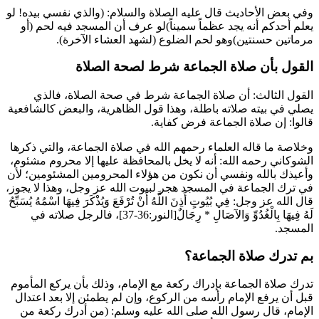
وفي بعض الأحاديث قال عليه الصلاة والسلام: (
والذي نفسي بيده! لو
يعلم أحدكم أنه يجد عظماً سميناً
)لو عرف أن المسجد فيه لحم (
أو
مرماتين حسنتين
)وهو لحم الضلوع (
لشهد العشاء الآخرة
).
القول بأن صلاة الجماعة شرط لصحة الصلاة
القول الثالث: أن صلاة الجماعة شرط في صحة الصلاة، فالذي
يصلي في بيته صلاته باطلة، وهذا قول الظاهرية، والبعض كالشافعية
قالوا: إن صلاة الجماعة فرض كفاية.
وخلاصة ما قاله العلماء رحمهم الله في صلاة الجماعة، والتي ذكرها
الشوكاني
رحمه الله: أنه لا يخل بالمحافظة عليها إلا محروم مشئوم،
وأعيذك بالله ونفسي أن نكون من هؤلاء المحرومين المشئومين؛ لأن
في ترك الجماعة في المسجد هجر لبيوت الله عز وجل، وهذا لا يجوز،
قال الله عز وجل: فِي بُيُوتٍ أَذِنَ اللَّهُ أَنْ تُرْفَعَ وَيُذْكَرَ فِيهَا اسْمُهُ يُسَبِّحُ
لَهُ فِيهَا بِالْغُدُوِّ وَالآصَالِ * رِجَالٌ[النور:36-37]، فالرجل صلاته في
المسجد.
بم تدرك صلاة الجماعة؟
تدرك صلاة الجماعة بإدراك ركعة مع الإمام، وذلك بأن يركع المأموم
قبل أن يرفع الإمام رأسه من الركوع، وإن لم يطمئن إلا بعد اعتدال
الإمام، قال رسول الله صلى الله عليه وسلم: (
من أدرك ركعة من