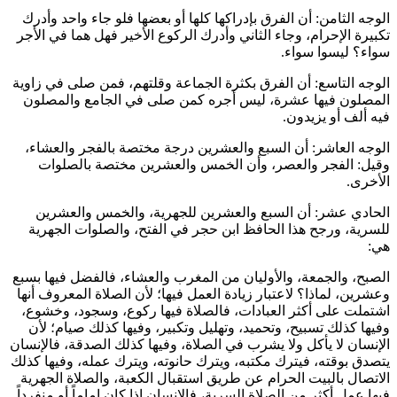
الوجه الثامن: أن الفرق بإدراكها كلها أو بعضها فلو جاء واحد وأدرك
تكبيرة الإحرام، وجاء الثاني وأدرك الركوع الأخير فهل هما في الأجر
سواء؟ ليسوا سواء.
الوجه التاسع: أن الفرق بكثرة الجماعة وقلتهم، فمن صلى في زاوية
المصلون فيها عشرة، ليس أجره كمن صلى في الجامع والمصلون
فيه ألف أو يزيدون.
الوجه العاشر: أن السبع والعشرين درجة مختصة بالفجر والعشاء،
وقيل: الفجر والعصر، وأن الخمس والعشرين مختصة بالصلوات
الأخرى.
الحادي عشر: أن السبع والعشرين للجهرية، والخمس والعشرين
للسرية، ورجح هذا الحافظ
ابن حجر
في الفتح، والصلوات الجهرية
هي:
الصبح، والجمعة، والأوليان من المغرب والعشاء، فالفضل فيها بسبع
وعشرين، لماذا؟ لاعتبار زيادة العمل فيها؛ لأن الصلاة المعروف أنها
اشتملت على أكثر العبادات، فالصلاة فيها ركوع، وسجود، وخشوع،
وفيها كذلك تسبيح، وتحميد، وتهليل وتكبير، وفيها كذلك صيام؛ لأن
الإنسان لا يأكل ولا يشرب في الصلاة، وفيها كذلك الصدقة، فالإنسان
يتصدق بوقته، فيترك مكتبه، ويترك حانوته، ويترك عمله، وفيها كذلك
الاتصال بالبيت الحرام عن طريق استقبال الكعبة، والصلاة الجهرية
فيها عمل أكثر من الصلاة السرية، فالإنسان إذا كان إماماً أو منفرداً