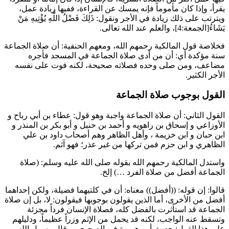
يقرأ، وإذا كان مأموماً فإنه يمسك عن القراءة، ففيها زيادة عمل،
ويترتب على ذلك زيادة في الأجر ونقول: ذَلِكَ فَضْلُ اللَّهِ يُؤْتِيهِ مَنْ
يَشَاءُ[الجمعة:4]، والعلم عند الله تعالى.
فخلاصة قول المالكية رحمهم الله، ومعهم الحنفية: أن صلاة الجماعة
سنة مؤكدة أي: أن من أدى صلاة الجماعة في المسجد فأجره
مضاعف، ومن صلى وحده فصلاته صحيحة، لكنه فوت على نفسه
الأجر الكثير.
القول بوجوب صلاة الجماعة
القول الثاني: أن صلاة الجماعة واجبة وهو قول:
عطاء بن أبي رباح
و
الأوزاعي
و
إسحاق بن راهويه
و
أحمد بن حنبل
و
أبو بكر بن المنذر
و
ابن حبان
و
ابن خزيمة
، وأهل الظاهر وهم أصحاب
داود بن علي
الظاهري
و
ابن حزم
فمن تركها من غير عذر؛ فهو آثم.
واستدل المالكية رحمهم الله بقوله صلى الله عليه وسلم: (
صلاة
الجماعة أفضل من صلاة الفرد …
) إلخ.
قالوا: إن قوله: ((أفضل)) معناه: أن في كلتيهما فضيلة، ولكن إحداهما
أفضل من الأخرى، أما الذين يقولون بوجوبها فيقولون: لا، بل إن صلاة
الجماعة قد استأثرت بالفضل كله، فصلاة الإنسان فرداً مجزئة
وتسقط عنه الواجب، لكنه قد يحمل من الإثم وزراً عظيماً، ودليلهم
على هذا القول: حديث
أبي هريرة
في الصحيحين، قال رسول الله