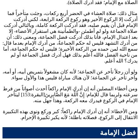
الصلاة مع الإمام؛ فقد أدرك الصلاة
).
مثال ذلك: صلاة العشاء في الحضر أربع ركعات، وجئت متأخراً فما
أدركت إلا الركوع الأخير وهو ركوع الركعة الرابعة، لكني أدركت
الإمام قبل أن يقيم صلبه، فقد أدركت الركعة كاملة، وبالتالي أدركت
صلاة الجماعة ولو لم أطمئن -والطمأنينة هي استقرار الأعضاء- إلا
بعد اعتدال الإمام، فأنا بذلك أدركت فضل الجماعة، ومعنى ذلك: أن
من أدرك التشهد فليس له حكم الجماعةُ، من أدرك الإمام بعدما قال:
سمع الله لمن حمده من الركعة الأخيرة؛ فليس له حكم الجماعة، أما
من ناحية الفضل فالله أعلم بذلك فهل أدرك فضل الجماعة أو لم
يدرك؟ الله أعلم.
ولو أن رجلاً تأخر عن الجماعة؛ لأنه كان مشغولاً بتمريض أبيه، أو أمه،
وآخر تأخر عن الجماعة؛ لأن هناك مباراة فليس هذا والأول سواء.
ومن أخطاء المصلين أنه إن أدرك الإمام راكعاً أحدث أصواتاً من فرط
سرعته ولربما قال للإمام: إِنَّ اللَّهَ مَعَ الصَّابِرِينَ[البقرة:153] ليتأخر
الإمام في الركوع فيدرك معه الركعة، وهذا جهل منه.
ومن الأخطاء: أنه إن أدرك الإمام راكعاً؛ كبر وركع ونوى بهذه التكبيرة
الانتقال إلى الركوع، فصلاته باطلة؛ لأنه يكبر تكبيرة الإحرام.
فضل الإمامة