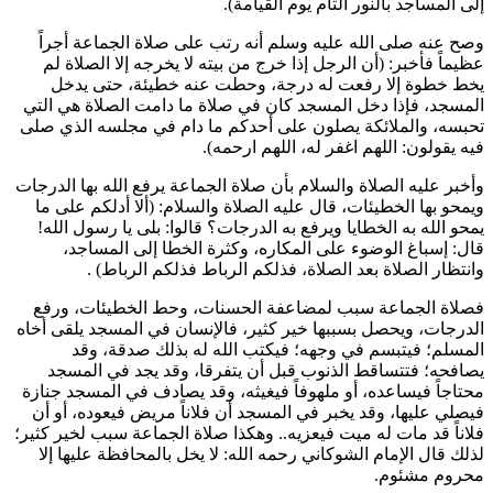
إلى المساجد بالنور التام يوم القيامة
).
وصح عنه صلى الله عليه وسلم أنه رتب على صلاة الجماعة أجراً
عظيماً فأخبر: (
أن الرجل إذا خرج من بيته لا يخرجه إلا الصلاة لم
يخط خطوة إلا رفعت له درجة، وحطت عنه خطيئة، حتى يدخل
المسجد، فإذا دخل المسجد كان في صلاة ما دامت الصلاة هي التي
تحبسه، والملائكة يصلون على أحدكم ما دام في مجلسه الذي صلى
فيه يقولون: اللهم اغفر له، اللهم ارحمه
).
وأخبر عليه الصلاة والسلام بأن صلاة الجماعة يرفع الله بها الدرجات
ويمحو بها الخطيئات، قال عليه الصلاة والسلام: (
ألا أدلكم على ما
يمحو الله به الخطايا ويرفع به الدرجات؟ قالوا: بلى يا رسول الله!
قال: إسباغ الوضوء على المكاره، وكثرة الخطا إلى المساجد،
وانتظار الصلاة بعد الصلاة، فذلكم الرباط فذلكم الرباط
) .
فصلاة الجماعة سبب لمضاعفة الحسنات، وحط الخطيئات، ورفع
الدرجات، ويحصل بسببها خير كثير، فالإنسان في المسجد يلقى أخاه
المسلم؛ فيتبسم في وجهه؛ فيكتب الله له بذلك صدقة، وقد
يصافحه؛ فتتساقط الذنوب قبل أن يتفرقا، وقد يجد في المسجد
محتاجاً فيساعده، أو ملهوفاً فيغيثه، وقد يصادف في المسجد جنازة
فيصلي عليها، وقد يخبر في المسجد أن فلاناً مريض فيعوده، أو أن
فلاناً قد مات له ميت فيعزيه.. وهكذا صلاة الجماعة سبب لخير كثير؛
لذلك قال الإمام
الشوكاني
رحمه الله: لا يخل بالمحافظة عليها إلا
محروم مشئوم.