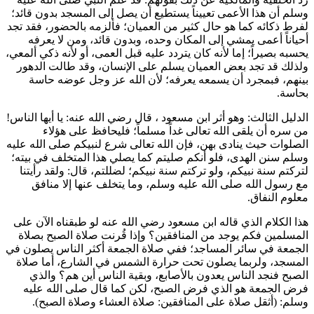
وسلم أن هذا الأعمى تعييناً يستطيع أن يصل إلى المسجد بدون قائد؛
لفرط ذكائه كما هو حال كثير من العميان؛ فألزمه بالحضور، فقد تجد
أحياناً أعمى يمشي إلى المكان وحده، وبدون قائد، ومن لا يعرفه
يحسبه بصيراً؛ إما لأنه كان يتردد عليه قبل العمى، أو لأنه ذكي ألمعي،
ولذلك قد تجد بعض العميان يسلم على الإنسان، وقد طالت الدهور
بينهم، فبمجرد أن يسمعه يعرفه؛ لأن الله عز وجل عوضه حاسة
بحاسة.
الدليل الثالث: وهو أثر
ابن مسعود
، قال رضي الله عنه: يا أيها الناس!
من سره أن يلقى الله تعالى غداً مسلماً؛ فليحافظ على هؤلاء
الصلوات حيث ينادى بهن، فإن الله تعالى شرع لنبيكم صلى الله عليه
وسلم سنن الهدى، فلو أنكم صليتم كما يصلي هذا المتخلف في بيته؛
لتركتم سنة نبيكم، ولو تركتم سنة نبيكم؛ لضللتم، قال: ولقد رأيتنا
مع رسول الله صلى الله عليه وسلم، وما يتخلف عنها إلا منافق
معلوم النفاق.
هذا الكلام الذي قاله
ابن مسعود
رضي الله عنه لو طبقناه الآن على
المسلمين فكم يوجد من المنافقين؟ وإذا قُرنت صلاة الصبح بصلاة
الجمعة في سائر المساجد؛ ففي صلاة الجمعة أكثر الناس يصلون في
المسجد، ولربما يصلون تحت حرارة الشمس في الشارع، أما صلاة
الصبح فنجد الناس يعدون بالأصابع، وبقية الناس أين هم؟ والذي
فرض الجمعة هو الذي فرض الصبح، لكن كما قال صلى الله عليه
وسلم: (
أثقل صلاة على المنافقين: صلاة العشاء وصلاة الصبح
).