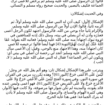
قالوا: إن الرسول صلى الله عليه وسلم لم يرخص للأعمى ترك
الجماعة فكيف بالبصير، والحديث صحيح رواه
مسلم
و
النسائي
.
وفي الحديث إشكالان:
الإشكال الأول: كيف أذن له النبي صلى الله عليه وسلم أولاً، ثم
ألزمه ثانياً، قالوا: الإذن أولاً من الرسول صلى الله عليه وسلم،
والإلزام ثانياً جاء بوحي من الله، فالرسول اجتهد لكون الرجل أعمى
فعذَرَه وأذن له أن يصلي في بيته، ومثل ذلك إذنه للمنافقين في
غزوة تبوك اجتهاداً منه صلى الله عليه وسلم؛ فعاتبه الله بقوله: عَفَا
اللَّهُ عَنْكَ لِمَ أَذِنتَ لَهُمْ[التوبة:43] فهنا أيضاً قالوا: ترخيصه للأعمى
كان اجتهاداً منه، وهذا الاجتهاد منع بالوحي، وقيل: إن الأعمى سأل
النبي صلى الله عليه وسلم: أتجد لي رخصة أن أصلي في بيتي أي:
ويكون لي أجر الجماعة؟ فقال له النبي صلى الله عليه وسلم: ( لا،
أجب ).
ويترتب على هذا الإشكال إشكال ثان: وهو ألم يقل الله عز وجل:
لَيْسَ عَلَى الأَعْمَى حَرَجٌ َ[النور:61]؟ وهذه تكررت مرتين في القرآن
في سورة النور، وفي سورة الفتح لَيْسَ عَلَى الأَعْمَى حَرَجٌ وَلا عَلَى
الأَعْرَجِ حَرَجٌ وَلا عَلَى الْمَرِيضِ حَرَجٌ َ[النور:61]، فهو أعمى وليس عنده
قائد يقوده، والمدينة لم تكن شوارعها مرصوفة، ولا كانت فيها الأنوار،
وهي كثيرة الهوام والسباع، والرسول صلى الله عليه وسلم لا يأذن
له بترك الجماعة؛ ففي هذا غاية الحرج.
رد الحنفية والمالكية عن ذلك بقولهم: قد علم النبي صلى الله عليه