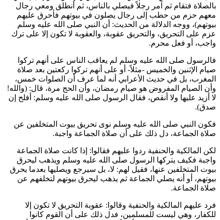
بالصلاة فتقام ثم آمر رجلاً فيصلي بالناس، ثم أنطلق ومعي رجال
معهم حزم من حطب إلى رجال يصلون في بيوتهم فأحرق عليهم
بيوتهم
)، ووجه الدلالة من الحديث: أن النبي صلى الله عليه وسلم
عزم على التحريق، والتحريق عقوبة، والعقوبة لا تكون إلا على ترك
واجب، أو فعل محرم.
فالرسول صلى الله عليه وسلم لم يعاقب الناس على أنهم تركوا
صيام الإثنين والخميس -مثلاً- أو على أنهم تركوا ركعتين بعد صلاة
المغرب، بل في حديث الأعرابي أنه لما عرف أن الصلوات خمس،
وأن الصيام المفروض هو صيام رمضان، وأن الحج مرة، قال: (
والله!
لا أزيد عليها ولا أنقص، فقال الرسول صلى الله عليه وسلم: أفلح إن
صدق
).
فكون النبي صلى الله عليه وسلم نوى تحريق بيوت المتخلفين عن
صلاة الجماعة، دل ذلك على أن صلاة الجماعة واجبة.
لكن المالكية والحنفية ردوا عليهم فقالوا: إذا كانت صلاة الجماعة
واجبة فكيف يتركها الرسول صلى الله عليه وسلم ويذهب ليحرق
بيوت المتخلفين عنها، فقيل لهم: لا، بل سيرجع ويصليها بعدما يحرق
بيوتهم، أو أنه يصلي الجماعة ثم يذهب ليحرق بيوتهم لتخلفهم عن
صلاة الجماعة.
فرد عليهم المالكية والحنفية وقالوا: عقوبة التحريق لا تكون إلا
للكفار، وهي ليست للمسلمين، فدل ذلك على أن القوم كانوا