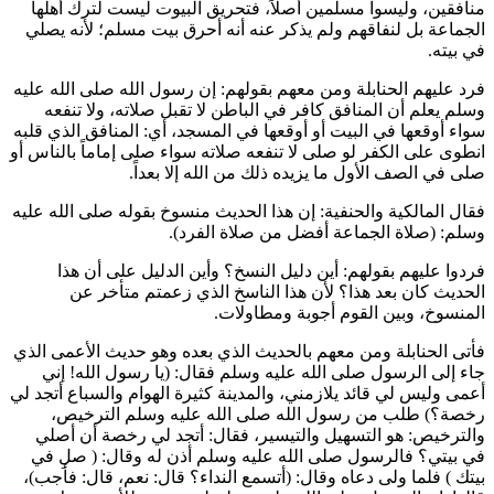
منافقين، وليسوا مسلمين أصلاً، فتحريق البيوت ليست لترك أهلها
الجماعة بل لنفاقهم ولم يذكر عنه أنه أحرق بيت مسلم؛ لأنه يصلي
في بيته.
فرد عليهم الحنابلة ومن معهم بقولهم: إن رسول الله صلى الله عليه
وسلم يعلم أن المنافق كافر في الباطن لا تقبل صلاته، ولا تنفعه
سواء أوقعها في البيت أو أوقعها في المسجد، أي: المنافق الذي قلبه
انطوى على الكفر لو صلى لا تنفعه صلاته سواء صلى إماماً بالناس أو
صلى في الصف الأول ما يزيده ذلك من الله إلا بعداً.
فقال المالكية والحنفية: إن هذا الحديث منسوخ بقوله صلى الله عليه
وسلم: (
صلاة الجماعة أفضل من صلاة الفرد
).
فردوا عليهم بقولهم: أين دليل النسخ؟ وأين الدليل على أن هذا
الحديث كان بعد هذا؟ لأن هذا الناسخ الذي زعمتم متأخر عن
المنسوخ، وبين القوم أجوبة ومطاولات.
فأتى الحنابلة ومن معهم بالحديث الذي بعده وهو حديث الأعمى الذي
جاء إلى الرسول صلى الله عليه وسلم فقال: (
يا رسول الله! إني
أعمى وليس لي قائد يلازمني، والمدينة كثيرة الهوام والسباع أتجد لي
رخصة؟
) طلب من رسول الله صلى الله عليه وسلم الترخيص،
والترخيص: هو التسهيل والتيسير، فقال: أتجد لي رخصة أن أصلي
في بيتي؟ فالرسول صلى الله عليه وسلم أذن له وقال: ( صلِ في
بيتك ) فلما ولى دعاه وقال: (
أتسمع النداء؟ قال: نعم، قال: فأجب
)،