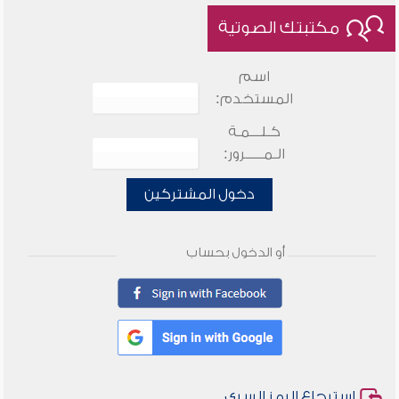
مكتبتك الصوتية
اسم
المستخدم:
كـلـــمـة
الـمـــــرور:
دخول المشتركين
أو الدخول بحساب
استرجاع الرمز السري