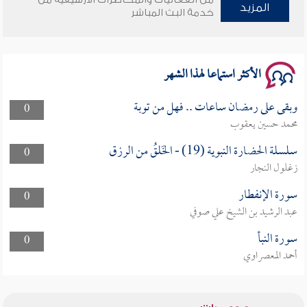
المزيد
وأمنهم من خوف 9
خدمة البث المباشر
سلسلة محاضرات نفحات رمضانية 1444هـ
الأكثر استماعا لهذا الشهر
وبقى على رمضان ساعات .. فهل من توبة
0
محمد حسين يعقوب
سلسلة الحضارة النبوية (19) - الخَلقُ من الرزق
0
زغلول النجار
سورة الإنفطار
0
عبد الرشيد بن الشيخ علي صوفي
سورة النبأ
0
أحمد المعصراوي