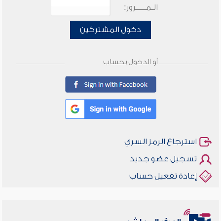
الـمـــــرور:
دخول المشتركين
أو الدخول بحساب
استرجاع الرمز السري
تسجيل عضو جديد
إعادة تفعيل حساب