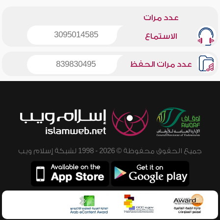
عدد مرات
3095014585
الاستماع
عدد مرات الحفظ
839830495
جميع الحقوق محفوظة © 2026 - 1998 لشبكة إسلام ويب