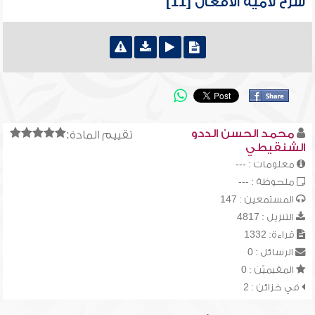
شرح لامية الأفعال [11]
محمد الحسن الددو
تقييم المادة:
الشنقيطي
معلومات : ---
ملحوظة : ---
المستمعين : 147
التنزيل : 4817
قراءة: 1332
الرسائل : 0
المقيميّن : 0
في خزائن : 2