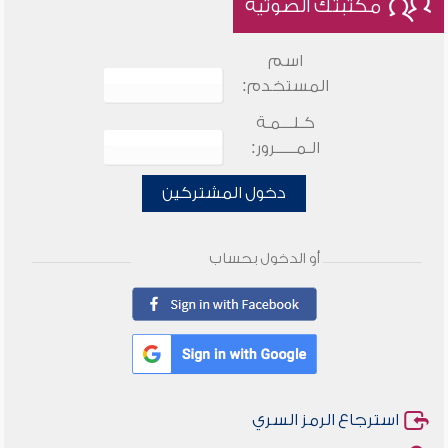
مكتبتك الصوتية
اسم
المستخدم:
كـلـــمـة
الـمـــــرور:
دخول المشتركين
أو الدخول بحساب
استرجاع الرمز السري