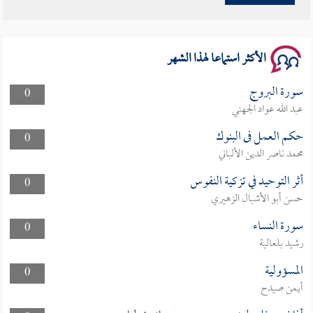
سلسلة محاضرات نفحات رمضانية 1444هـ
الأكثر استماعا لهذا الشهر
سورة البروج
0
عبد الله عواد الجهني
حكم العمل فى البنوك
0
محمد ناصر الدين الألباني
أثر التوحيد في تزكية النفوس
0
حسن أبو الأشبال الزهيري
سورة النساء
0
رشيد بلعالية
المسؤولية
0
أيمن صيدح