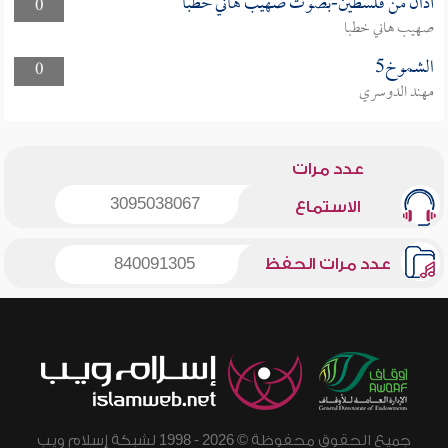
أذان من فلسطين-بصوت صهيب هاني خطبا
0
صهيب هاني خطبا
الشموخ5
0
مهند الدوسري
عدد مرات
3095038067
الاستماع
عدد مرات الحفظ
840091305
جميع الحقوق محفوظة © 2026 - 1998 لشبكة إسلام ويب