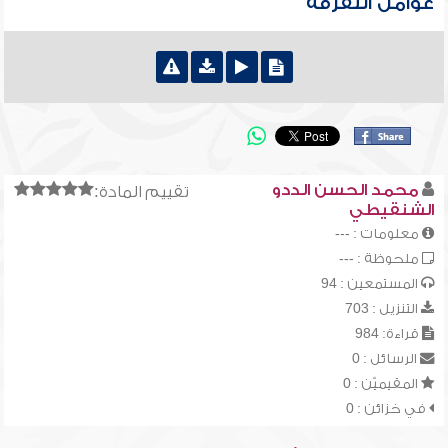
عوامل التفرقة
محمد الحسن الددو
تقييم المادة:
الشنقيطي
معلومات : ---
ملحوظة : ---
المستمعين : 94
التنزيل : 703
قراءة: 984
الرسائل : 0
المقيميّن : 0
في خزائن : 0