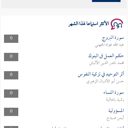
سلسلة محاضرات نفحات رمضانية 1444هـ
الأكثر استماعا لهذا الشهر
سورة البروج
0
عبد الله عواد الجهني
حكم العمل فى البنوك
0
محمد ناصر الدين الألباني
أثر التوحيد في تزكية النفوس
0
حسن أبو الأشبال الزهيري
سورة النساء
0
رشيد بلعالية
المسؤولية
0
أيمن صيدح