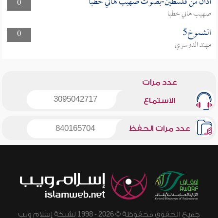
أذان من فلسطين-بصوت صهيب هاني خطبا
0
صهيب هاني خطبا
الشموخ5
0
مهند الدوسري
عدد مرات
3095042717
الاستماع
عدد مرات الحفظ
840165704
جميع الحقوق محفوظة © 2026 - 1998 لشبكة إسلام ويب