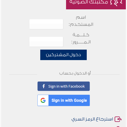
مكتبتك الصوتية
اسم
المستخدم:
كـلـــمـة
الـمـــــرور:
دخول المشتركين
أو الدخول بحساب
استرجاع الرمز السري