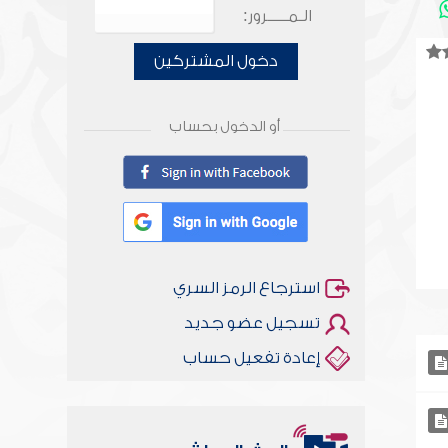
الـمـــــرور:
دخول المشتركين
أو الدخول بحساب
استرجاع الرمز السري
تسجيل عضو جديد
إعادة تفعيل حساب