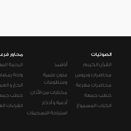
الصوتيات
محاور فرع
القرآن الكريم
أناشيد
الرحمة المه
محاضرات ودروس
متون علمية
واحة رمضان
ومنظومات
محاضرات مفرغة
الحج و العم
مختارات من الأذان
خطب جمعة
خطب جمع
أدعية و أذكار
الكتاب المسموع
القراءات ال
استراحة التسجيلات