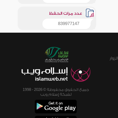
عدد مرات الحفظ
839977147
زوار
جميع الحقوق محفوظة © 2026 - 1998
لشبكة إسلام ويب