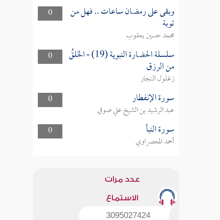
وبقى على رمضان ساعات .. فهل من
0
توبة
محمد حسين يعقوب
سلسلة الحضارة النبوية (19) - الخَلقُ
0
من الرزق
زغلول النجار
سورة الإنفطار
0
عبد الرشيد بن الشيخ علي صوفي
سورة النبأ
0
أحمد المعصراوي
عدد مرات
الاستماع
3095027424