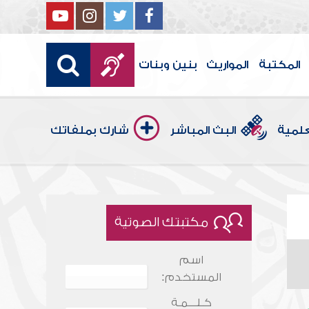
المكتبة
المواريث
بنين وبنات
علمية
البث المباشر
شارك بملفاتك
مكتبتك الصوتية
اسم
المستخدم:
كـلـــمـة