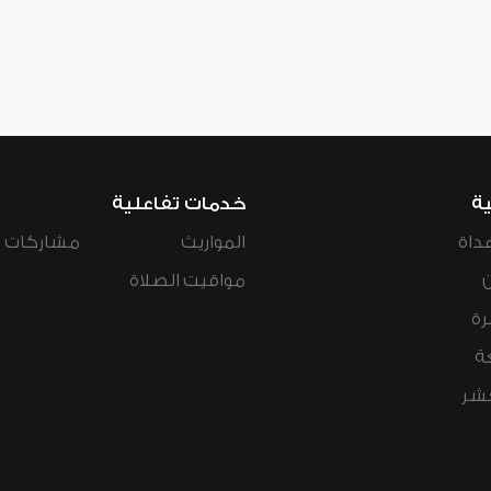
ية
خدمات تفاعلية
داة
المواريث
مشاركات ال
مواقيت الصلاة
رة
ة
عشر