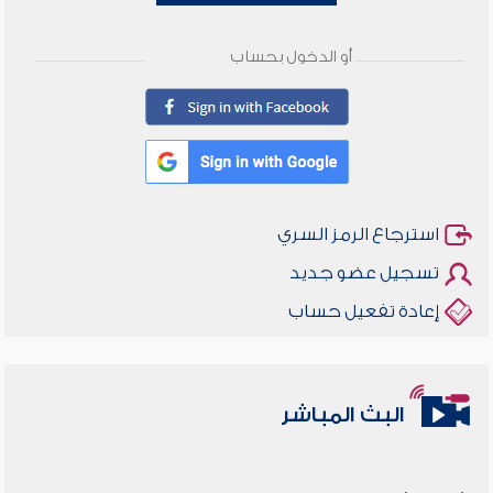
أو الدخول بحساب
استرجاع الرمز السري
تسجيل عضو جديد
إعادة تفعيل حساب
البث المباشر
أخلاقنا أصالة ومعاصرة