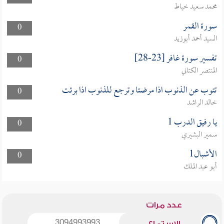
محمد سعيد خياط
سورة القمر
0
السيد أحمد أبوزيد
تفسير سورة غافر [23-28]
0
المنتصر الكتاني
تتوب عن الذنوب اذا مرضتا وترجع للذنوب اذا برئت
0
خالد الراشد
يا رفيق الدرب 1
0
سمير البشيري
الأشبال1
0
أبو عبد الملك
عدد مرات
3094993993