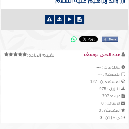
آزر والد إبراهيم عليه السلام
عبد الحي يوسف
تقييم المادة:
معلومات : ---
ملحوظة : ---
المستمعين : 127
التنزيل : 975
قراءة: 797
الرسائل : 0
المقيميّن : 0
في خزائن : 0