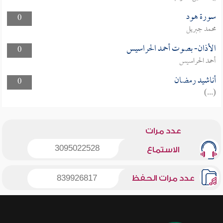
سورة هود
0
محمد جبريل
الأذان- بصوت أحمد الحراسيس
0
أحمد الحراسيس
أناشيد رمضان
0
(...)
عدد مرات
3095022528
الاستماع
عدد مرات الحفظ
839926817