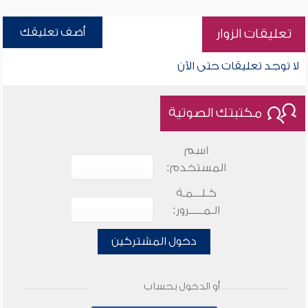
أضف تعليقك
تعليقات الزوار
لا توجد تعليقات حتى الآن
مكتبتك الصوتية
اسم
المستخدم:
كـلـــمـة
الـمـــــرور:
دخول المشتركين
أو الدخول بحساب