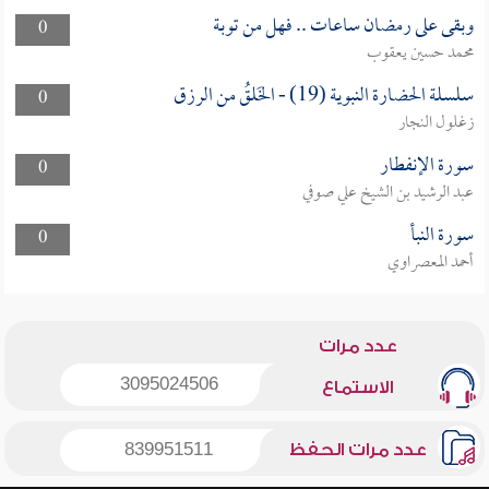
وبقى على رمضان ساعات .. فهل من توبة
0
محمد حسين يعقوب
سلسلة الحضارة النبوية (19) - الخَلقُ من الرزق
0
زغلول النجار
سورة الإنفطار
0
عبد الرشيد بن الشيخ علي صوفي
سورة النبأ
0
أحمد المعصراوي
عدد مرات
3095024506
الاستماع
عدد مرات الحفظ
839951511