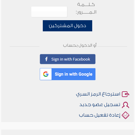
كـلـــمـة
الـمـــــرور:
دخول المشتركين
أو الدخول بحساب
استرجاع الرمز السري
تسجيل عضو جديد
إعادة تفعيل حساب