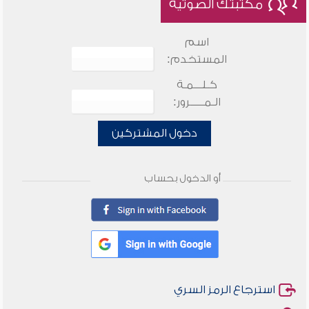
مكتبتك الصوتية
اسم
المستخدم:
كـلـــمـة
الـمـــــرور:
دخول المشتركين
أو الدخول بحساب
استرجاع الرمز السري