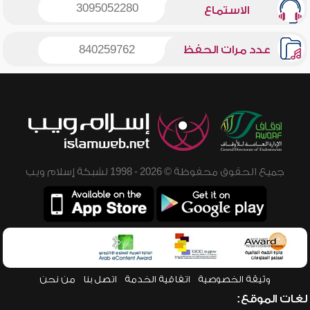
3095052280
الاستماع
عدد مرات الحفظ
840259762
جميع الحقوق محفوظة © 2026 - 1998 لشبكة إسلام ويب
وثيقة الخصوصية
اتفاقية الخدمة
اتصل بنا
من نحن
لغات الموقع: