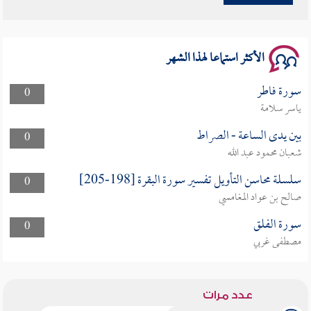
سلسلة محاضرات نفحات رمضانية 1444هـ
الأكثر استماعا لهذا الشهر
سورة فاطر
0
ياسر سلامة
بين يدى الساعة - الصراط
0
شعبان محمود عبد الله
سلسلة محاسن التأويل تفسير سورة البقرة [198-205]
0
صالح بن عواد المغامسي
سورة الفلق
0
مصطفى غربي
عدد مرات