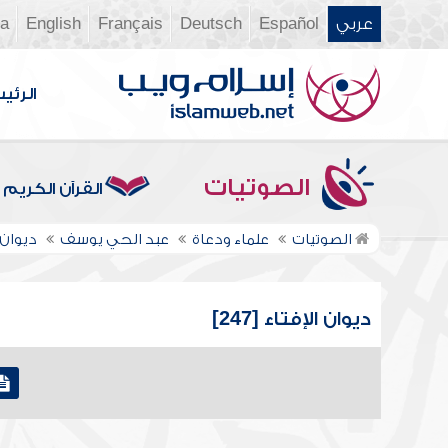
عربي
Español
Deutsch
Français
English
ia
الرئي
الصوتيات
القرآن الكريم
الصوتيات
علماء ودعاة
عبد الحي يوسف
ديوان 
ديوان الإفتاء [247]