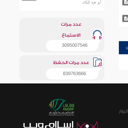
أبو عبد الملك
عدد مرات
الاستماع
3095007546
عدد مرات الحفظ
839763666
زوار