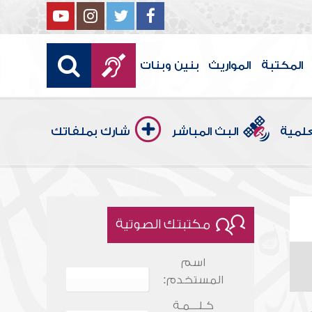
المكتبة
المواريث
بنين وبنات
علمية
البث المباشر
شارك بملفاتك
مكتبتك الصوتية
اسم
المستخدم:
كـلـــمـة