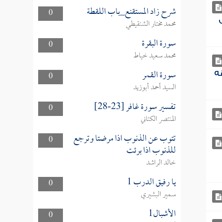
شرح زاد المستقنع_باب اللقطة
0
محمد مختار الشنقيطي
سورة البقرة
0
محمد سعيد خياط
سورة القمر
قه
0
السيد أحمد أبوزيد
تفسير سورة غافر [23-28]
0
المنتصر الكتاني
تتوب عن الذنوب اذا مرضتا وترجع
0
للذنوب اذا برئت
خالد الراشد
يا رفيق الدرب 1
0
سمير البشيري
الأشبال1
0