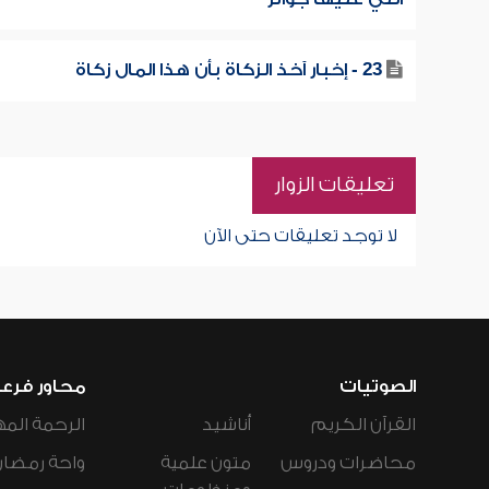
23 - إخبار آخذ الزكاة بأن هذا المال زكاة
تعليقات الزوار
لا توجد تعليقات حتى الآن
الصوتيات
محاور فرع
القرآن الكريم
أناشيد
الرحمة المه
محاضرات ودروس
متون علمية
واحة رمضان