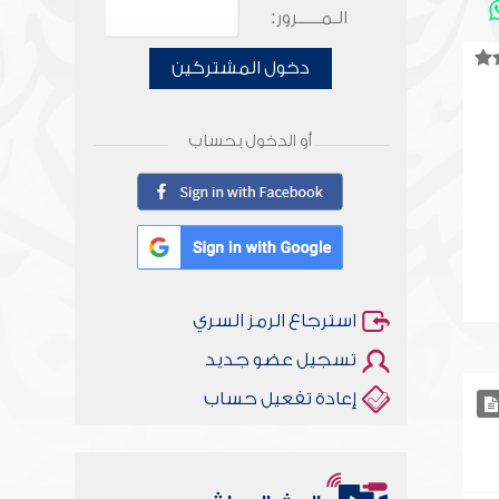
الـمـــــرور:
دخول المشتركين
أو الدخول بحساب
استرجاع الرمز السري
تسجيل عضو جديد
إعادة تفعيل حساب