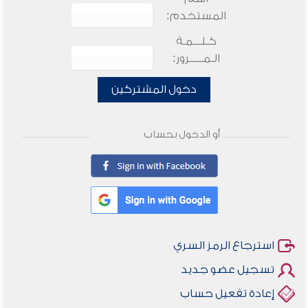
المستخدم:
كـلـــمـة
الـمـــــرور:
دخول المشتركين
أو الدخول بحساب
استرجاع الرمز السري
تسجيل عضو جديد
إعادة تفعيل حساب