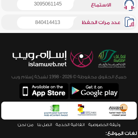
3095061145
الاستماع
عدد مرات الحفظ
840414413
جميع الحقوق محفوظة © 2026 - 1998 لشبكة إسلام ويب
وثيقة الخصوصية
اتفاقية الخدمة
اتصل بنا
من نحن
لغات الموقع: