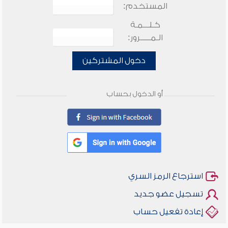
المستخدم:
كـلـــمـة
الـمـــــرور:
دخول المشتركين
أو الدخول بحساب
استرجاع الرمز السري
تسجيل عضو جديد
إعادة تفعيل حساب