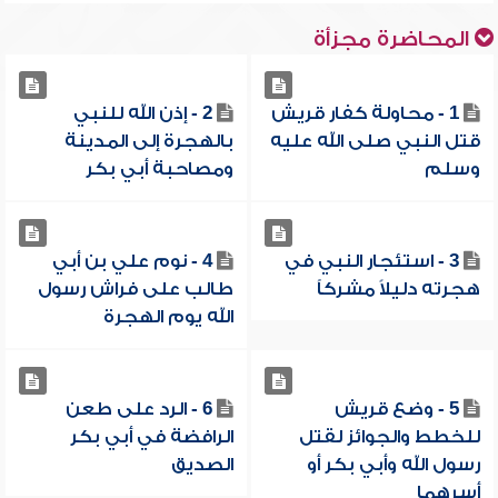
المحاضرة مجزأة
1 - محاولة كفار قريش
2 - إذن الله للنبي
قتل النبي صلى الله عليه
بالهجرة إلى المدينة
وسلم
ومصاحبة أبي بكر
3 - استئجار النبي في
4 - نوم علي بن أبي
هجرته دليلاً مشركاً
طالب على فراش رسول
الله يوم الهجرة
5 - وضع قريش
6 - الرد على طعن
للخطط والجوائز لقتل
الرافضة في أبي بكر
رسول الله وأبي بكر أو
الصديق
أسرهما