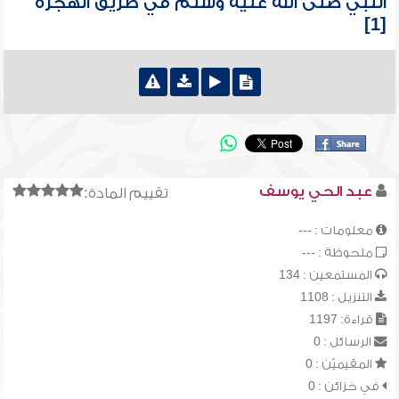
النبي صلى الله عليه وسلم في طريق الهجرة
[1]
عبد الحي يوسف
تقييم المادة:
معلومات : ---
ملحوظة : ---
المستمعين : 134
التنزيل : 1108
قراءة: 1197
الرسائل : 0
المقيميّن : 0
في خزائن : 0