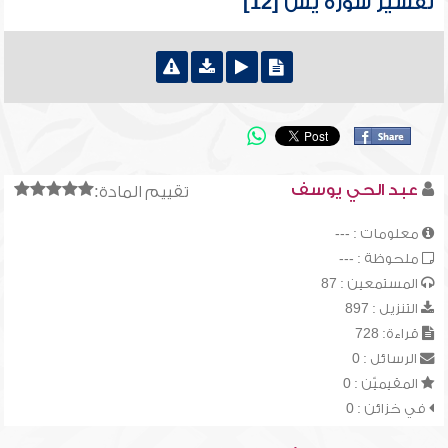
تفسير سورة يس [12]
عبد الحي يوسف
تقييم المادة:
معلومات : ---
ملحوظة : ---
المستمعين : 87
التنزيل : 897
قراءة: 728
الرسائل : 0
المقيميّن : 0
في خزائن : 0