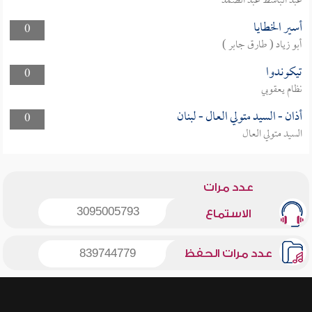
عبد الباسط عبد الصمد
أسير الخطايا
0
أبو زياد ( طارق جابر )
تيكوندوا
0
نظام يعقوبي
أذان - السيد متولي العال - لبنان
0
السيد متولي العال
عدد مرات
3095005793
الاستماع
عدد مرات الحفظ
839744779