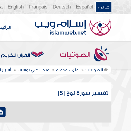
عربي
Español
Deutsch
Français
English
ia
الرئي
الصوتيات
القرآن الكريم
الصوتيات
علماء ودعاة
عبد الحي يوسف
أسرار ا
تفسير سورة نوح [5]