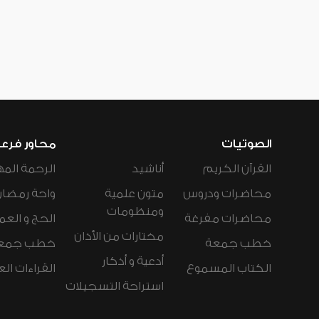
الصوتيات
محاور فرع
القرآن الكريم
أناشيد
الرحمة المه
محاضرات ودروس
متون علمية
واحة رمضان
ومنظومات
محاضرات مفرغة
الحج و العم
مختارات من الأذان
خطب جمعة
خطب جمع
أدعية و أذكار
الكتاب المسموع
القراءات ال
استراحة التسجيلات