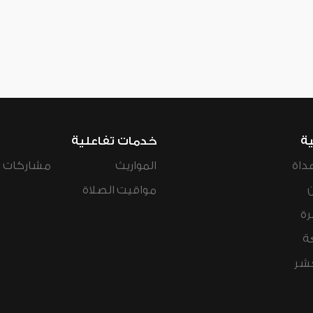
ية
خدمات تفاعلية
داة
المواريث
مشاركات ال
مواقيت الصلاة
رة
ة
عشر