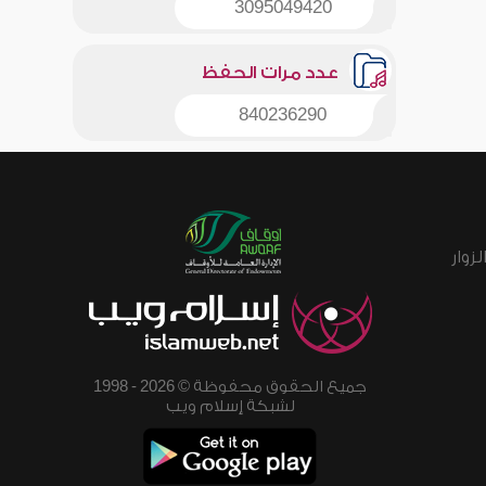
3095049420
عدد مرات الحفظ
840236290
زوار
جميع الحقوق محفوظة © 2026 - 1998
لشبكة إسلام ويب