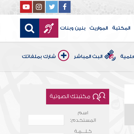
المكتبة
المواريث
بنين وبنات
علمية
البث المباشر
شارك بملفاتك
مكتبتك الصوتية
اسم
المستخدم:
كـلـــمـة