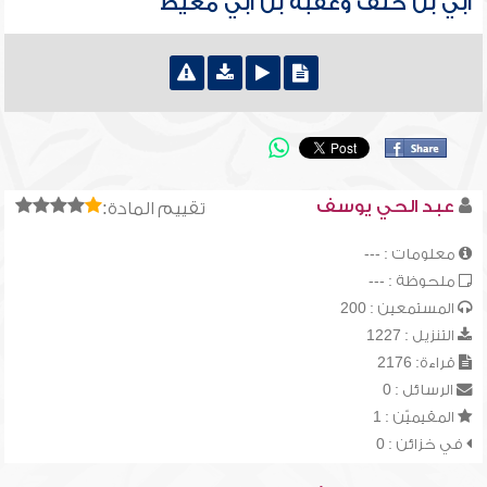
أبي بن خلف وعقبة بن أبي معيط
عبد الحي يوسف
تقييم المادة:
معلومات : ---
ملحوظة : ---
المستمعين : 200
التنزيل : 1227
قراءة: 2176
الرسائل : 0
المقيميّن : 1
في خزائن : 0