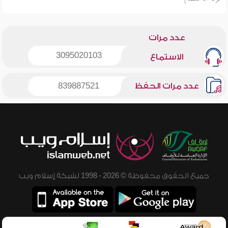
عدد مرات
3095020103
الاستماع
عدد مرات الحفظ
839887521
جميع الحقوق محفوظة © 2026 - 1998 لشبكة إسلام ويب