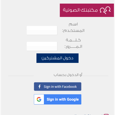
مكتبتك الصوتية
اسم
المستخدم:
كـلـــمـة
الـمـــــرور:
دخول المشتركين
أو الدخول بحساب