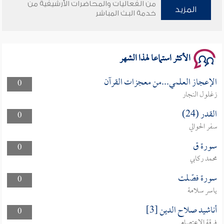
من الفعاليات والمحاضرات الأرشيفية من
المزيد
خدمة البث المباشر
سلسلة محاضرات نفحات رمضانية 1444هـ
الأكثر استماعا لهذا الشهر
الإعجاز العلمي...من معجزات القرآن
0
زغلول النجار
القدر (24)
0
سفر الحوالي
سورة ق
0
محمد ركابي
سورة فصّلت
0
ياسر سلامة
أناشيد صلاح الدين [3]
0
فرقة الاعتصام