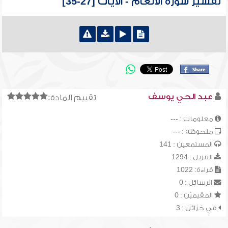
تفسير سورة الأنعام - الآيات [27-35]
عبد الحي يوسف
تقييم المادة:
معلومات : ---
ملحوظة : ---
المستمعين : 141
التنزيل : 1294
قراءة: 1022
الرسائل : 0
المقيميّن : 0
في خزائن : 3