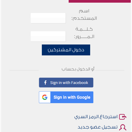
اسم
المستخدم:
كـلـــمـة
الـمـــــرور:
دخول المشتركين
أو الدخول بحساب
استرجاع الرمز السري
تسجيل عضو جديد