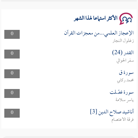
سلسلة محاضرات نفحات رمضانية 1444هـ
الأكثر استماعا لهذا الشهر
الإعجاز العلمي...من معجزات القرآن
0
زغلول النجار
القدر (24)
0
سفر الحوالي
سورة ق
0
محمد ركابي
سورة فصّلت
0
ياسر سلامة
أناشيد صلاح الدين [3]
0
فرقة الاعتصام