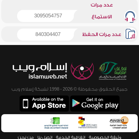
عدد مرات
3095054757
الاستماع
عدد مرات الحفظ
840304407
جميع الحقوق محفوظة © 2026 - 1998 لشبكة إسلام ويب
وثيقة الخصوصية
اتفاقية الخدمة
اتصل بنا
من نحن