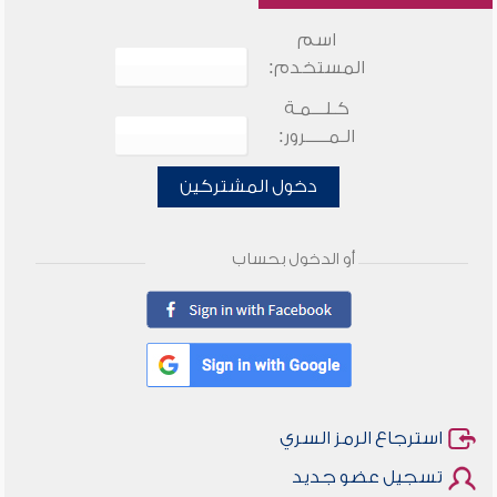
اسم
المستخدم:
كـلـــمـة
الـمـــــرور:
دخول المشتركين
أو الدخول بحساب
استرجاع الرمز السري
تسجيل عضو جديد