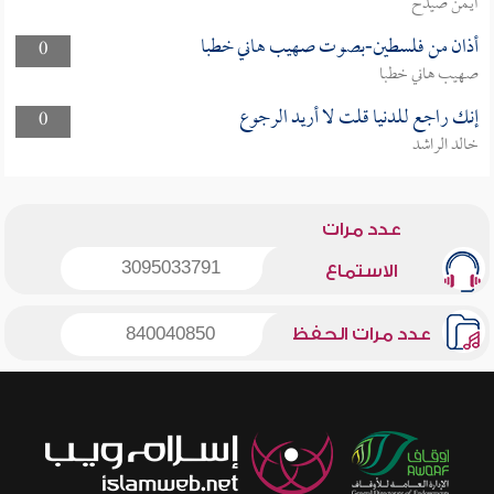
أيمن صيدح
أذان من فلسطين-بصوت صهيب هاني خطبا
0
صهيب هاني خطبا
إنك راجع للدنيا قلت لا أريد الرجوع
0
خالد الراشد
عدد مرات
3095033791
الاستماع
عدد مرات الحفظ
840040850