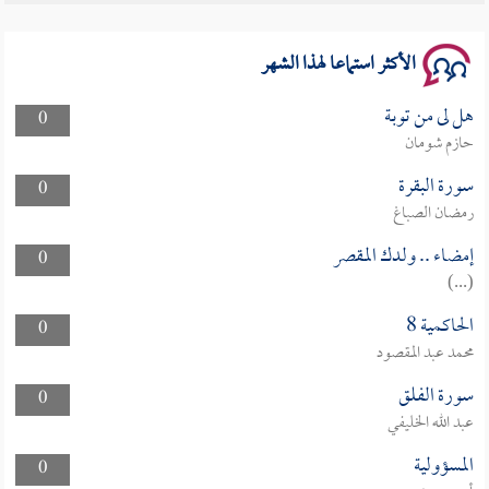
سلسلة محاضرات نفحات رمضانية 1444هـ
الأكثر استماعا لهذا الشهر
هل لى من توبة
0
حازم شومان
سورة البقرة
0
رمضان الصباغ
إمضاء .. ولدك المقصر
0
(...)
الحاكمية 8
0
محمد عبد المقصود
سورة الفلق
0
عبد الله الخليفي
المسؤولية
0