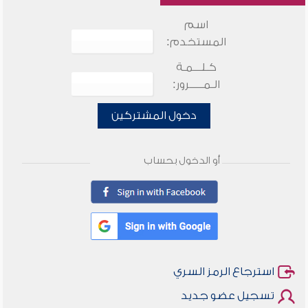
اسم
المستخدم:
كـلـــمـة
الـمـــــرور:
دخول المشتركين
أو الدخول بحساب
استرجاع الرمز السري
تسجيل عضو جديد