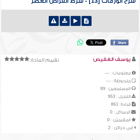
شرح الورقات [13] - شرط انقراض العصر
يوسف الغفيص
تقييم المادة:
معلومات : ---
ملحوظة : ---
المستمعين : 89
التنزيل : 953
قراءة: 861
الرسائل : 0
المقيميّن : 0
في خزائن : 2