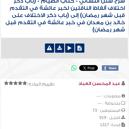
شرح سنن النسائي - كتاب الصيام - (باب ذكر
اختلاف ألفاظ الناقلين لخبر عائشة في التقدم
قبل شهر رمضان) إلى (باب ذكر الاختلاف على
خالد بن معدان في خبر عائشة في التقدم قبل
شهر رمضان)
عبد المحسن العباد
تقييم المادة:
معلومات : ---
ملحوظة : ---
المستمعين : 73
التنزيل : 919
قراءة: 1317