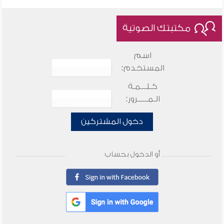
مكتبتك الصوتية
اسم
المستخدم:
كـلـــمـة
الـمـــــرور:
دخول المشتركين
أو الدخول بحساب