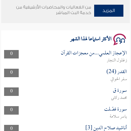
من الفعاليات والمحاضرات الأرشيفية من
وأمنهم من خوف 9
المزيد
خدمة البث المباشر
سلسلة محاضرات نفحات رمضانية 1444هـ
الأكثر استماعا لهذا الشهر
الإعجاز العلمي...من معجزات القرآن
0
زغلول النجار
القدر (24)
0
سفر الحوالي
سورة ق
0
محمد ركابي
سورة فصّلت
0
ياسر سلامة
أناشيد صلاح الدين [3]
0