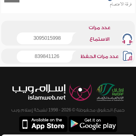
فرقة الاعتصام
عدد مرات
3095015998
الاستماع
عدد مرات الحفظ
839841126
جميع الحقوق محفوظة © 2026 - 1998 لشبكة إسلام ويب