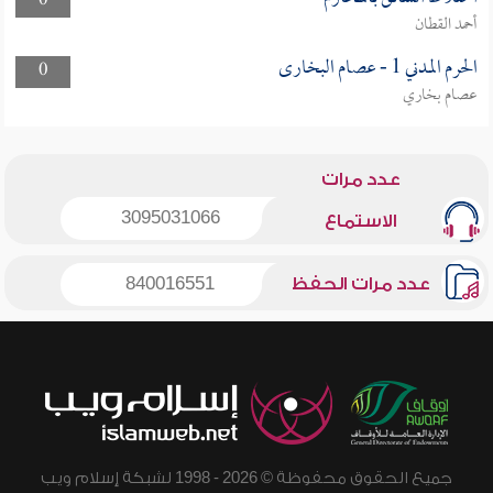
0
أحمد القطان
الحرم المدني 1 - عصام البخارى
0
عصام بخاري
عدد مرات
3095031066
الاستماع
عدد مرات الحفظ
840016551
جميع الحقوق محفوظة © 2026 - 1998 لشبكة إسلام ويب