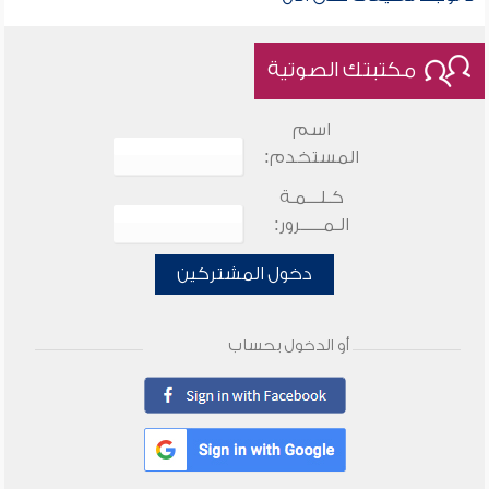
مكتبتك الصوتية
اسم
المستخدم:
كـلـــمـة
الـمـــــرور:
دخول المشتركين
أو الدخول بحساب